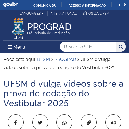
COMUNICA BR
ACESSO À INFORMAÇÃO
PARTI
Casa Civil
LANGUAGES
INTERNATIONAL
SÍTIOS DA UFSM
IR
PARA
PROGRAD
Ministério da Justiça e Segurança Pública
O
Pró-Reitoria de Graduação
CONTEÚDO
Ministério da Defesa
Buscar no no Sítio
Busca
Busca:
Menu Principal do Sítio
Menu
Busc
Ministério das Relações Exteriores
Você está aqui:
UFSM
>
PROGRAD
>
UFSM divulga
vídeos sobre a prova de redação do Vestibular 2025
Ministério da Economia
UFSM divulga vídeos sobre a
Início do conteúdo
Ministério da Infraestrutura
prova de redação do
Vestibular 2025
Ministério da Agricultura, Pecuária e Abastecimento
Ministério da Educação
Copiar para área 