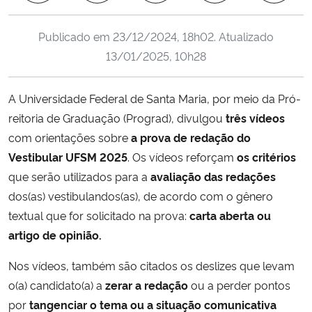
Ministério da Cidadania
Publicado em
23/12/2024, 18h02
. Atualizado
Ministério da Saúde
13/01/2025, 10h28
Ministério de Minas e Energia
A Universidade Federal de Santa Maria, por meio da Pró-
reitoria de Graduação (Prograd), divulgou
três vídeos
Ministério da Ciência, Tecnologia, Inovações e Comunicações
com orientações sobre
a prova de redação do
Vestibular UFSM 2025
. Os vídeos reforçam
os critérios
Ministério do Meio Ambiente
que serão utilizados para a
avaliação das redações
dos(as) vestibulandos(as), de acordo com o gênero
Ministério do Turismo
textual que for solicitado na prova:
carta aberta ou
artigo de opinião.
Ministério do Desenvolvimento Regional
Nos vídeos, também são citados os deslizes que levam
Controladoria-Geral da União
o(a) candidato(a) a
zerar a redação
ou a perder pontos
por
tangenciar o tema ou a situação comunicativa
Ministério da Mulher, da Família e dos Direitos Humanos