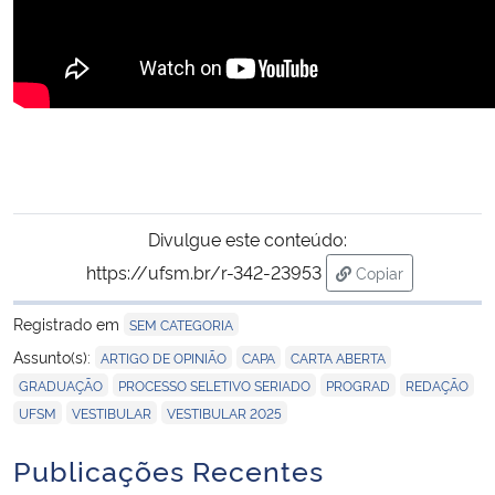
Divulgue este conteúdo:
https://ufsm.br/r-342-23953
Copiar
para área de tran
Registrado em
SEM CATEGORIA
,
,
,
Assunto(s):
ARTIGO DE OPINIÃO
CAPA
CARTA ABERTA
,
,
,
,
GRADUAÇÃO
PROCESSO SELETIVO SERIADO
PROGRAD
REDAÇÃO
,
,
UFSM
VESTIBULAR
VESTIBULAR 2025
Publicações Recentes