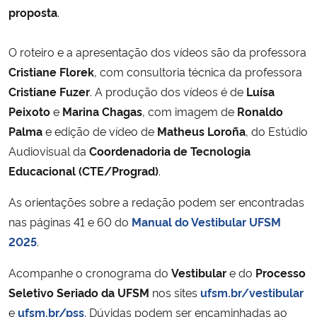
proposta
.
Secretaria-Geral
O roteiro e a apresentação dos vídeos são da professora
Cristiane Florek
, com consultoria técnica da professora
Secretaria de Governo
Cristiane Fuzer
. A produção dos vídeos é de
Luísa
Gabinete de Segurança Institucional
Peixoto
e
Marina Chagas
, com imagem de
Ronaldo
Palma
e edição de vídeo de
Matheus Loroña
, do Estúdio
Advocacia-Geral da União
Audiovisual da
Coordenadoria de Tecnologia
Educacional (CTE/Prograd)
.
Banco Central do Brasil
As orientações sobre a redação podem ser encontradas
nas páginas 41 e 60 do
Manual do Vestibular UFSM
Planalto
2025
.
Acompanhe o cronograma do
Vestibular
e do
Processo
Seletivo Seriado da UFSM
nos sites
ufsm.br/vestibular
e
ufsm.br/pss
. Dúvidas podem ser encaminhadas ao