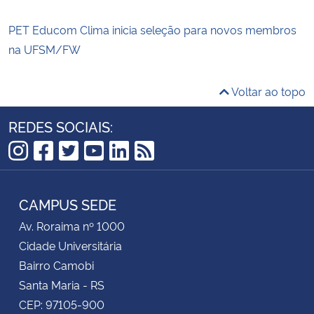
PET Educom Clima inicia seleção para novos membros
na UFSM/FW
Voltar ao topo
REDES SOCIAIS:
Instagram
Facebook
Twitter
YouTube
LinkedIn
RSS
CAMPUS SEDE
Av. Roraima nº 1000
Cidade Universitária
Bairro Camobi
Santa Maria - RS
CEP: 97105-900