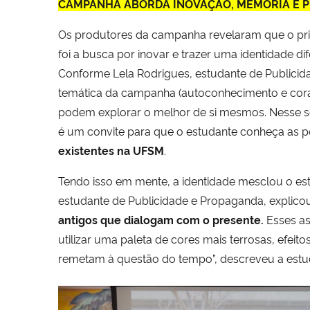
CAMPANHA ABORDA INOVAÇÃO, MEMÓRIA E 
Os produtores da campanha revelaram que o prin
foi a busca por inovar e trazer uma identidade dif
Conforme Lela Rodrigues, estudante de Publicid
temática da campanha (autoconhecimento e corag
podem explorar o melhor de si mesmos. Nesse s
é um convite para que o estudante conheça as po
existentes na UFSM
.
Tendo isso em mente, a identidade mesclou o est
estudante de Publicidade e Propaganda, explicou
antigos que dialogam com o presente.
Esses as
utilizar uma paleta de cores mais terrosas, efei
remetam à questão do tempo”, descreveu a estu