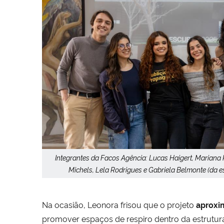
Integrantes da Facos Agência: Lucas Haigert, Mariana 
Michels, Lela Rodrigues e Gabriela Belmonte (da esq
Na ocasião, Leonora frisou que o projeto
aproxim
promover espaços de respiro dentro da estrutura.