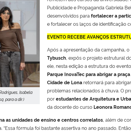
Publicidade e Propaganda Gabriela Be
desenvolvidos para
fortalecer a part
e fortalecer os laços de identificaçã
EVENTO RECEBE AVANÇOS ESTRUT
Após a apresentação da campanha, o 
Tybusch
, expôs o projeto estrutural
ele, nesta edição a estrutura do evento
Parque InovaTec para abrigar a praç
Cidade de Lona
retornará para abrigar
problemas relacionados à chuva. O pr
Rodrigues, Isabela
por
estudantes de Arquitetura e Ur
. para a dir.)
da docente do curso
Leonora Roman
a as unidades de ensino e centros correlatos
, além de co
 “Essa fórmula foi bastante assertiva no ano passado. Então