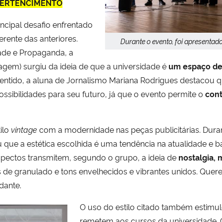
PERTENCIMENTO
cipal desafio enfrentado
erente das anteriores.
Durante o evento, foi apresenta
ade e Propaganda, a
em) surgiu da ideia de que a universidade é
um espaço de
entido, a aluna de Jornalismo Mariana Rodrigues destacou
ssibilidades para seu futuro, já que o evento permite o
cont
ilo
vintage
com a modernidade nas peças publicitárias. Duran
 que a estética escolhida é uma tendência na atualidade e 
pectos transmitem, segundo o grupo, a ideia de
nostalgia,
tos de granulado e tons envelhecidos e vibrantes unidos. Qu
dante.
O uso do estilo citado também estimul
remetem aos cursos da universidade.