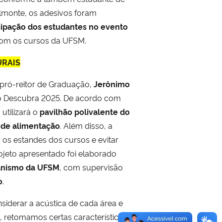
lmonte, os adesivos foram
icipação dos estudantes no evento
o com os cursos da UFSM.
URAIS
pró-reitor de Graduação,
Jerônimo
 do Descubra 2025. De acordo com
 utilizará o
pavilhão polivalente do
a de alimentação
. Além disso, a
 os estandes dos cursos e evitar
ojeto apresentado foi elaborado
banismo da UFSM
, com supervisão
o
.
nsiderar a acústica de cada área e
, retomamos certas características