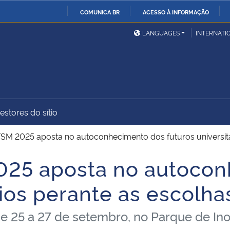
COMUNICA BR
ACESSO À INFORMAÇÃO
Ministério da Defesa
Ministério das Relações
Mini
IR
LANGUAGES
INTERNATI
Exteriores
PARA
O
Ministério da Cidadania
Ministério da Saúde
Mini
CONTEÚDO
estores do sítio
Ministério do
Controladoria-Geral da
Mini
Desenvolvimento Regional
União
Famí
M 2025 aposta no autoconhecimento dos futuros universitár
Hum
25 aposta no autocon
Advocacia-Geral da União
Banco Central do Brasil
Plan
rios perante as escolha
e 25 a 27 de setembro, no Parque de Ino