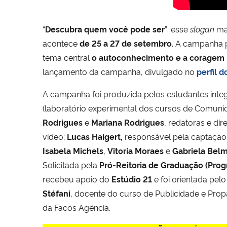
“
Descubra quem você pode ser
”: esse
slogan
mar
acontece
de 25 a 27 de setembro
. A campanha p
tema central
o autoconhecimento e a coragem pa
lançamento da campanha, divulgado no
perfil 
A campanha foi produzida pelos estudantes inte
(laboratório experimental dos cursos de Comunic
Rodrigues
e
Mariana Rodrigues
, redatoras e di
vídeo;
Lucas Haigert,
responsável pela captação 
Isabela Michels
,
Vitoria Moraes
e
Gabriela Bel
Solicitada pela
Pró-Reitoria de Graduação (Prog
recebeu apoio do
Estúdio 21
e foi orientada pel
Stéfani
, docente do curso de Publicidade e Pr
da Facos Agência.