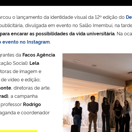
cou o lançamento da identidade visual da 12º edição do
De
ublicitária, divulgada em evento no Salão Imembuí, na tarde
ra encarar as possibilidades da vida universitária
. Na oc
do evento no Instagram
.
grantes da
Facos Agência
ação Social):
Lela
retoras de imagem e
de vídeo e edição;
monte
, diretoras de arte.
rad)
, a campanha
o professor
Rodrigo
opaganda e coordenador