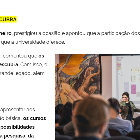
SCUBRA
neiro
, prestigiou a ocasião e apontou que a participação d
que a universidade oferece.
h
, comentou que
os
escubra
. Com isso, o
grande legado, além
 apresentar aos
ão básica,
os cursos
 possibilidades
a pesquisa, da