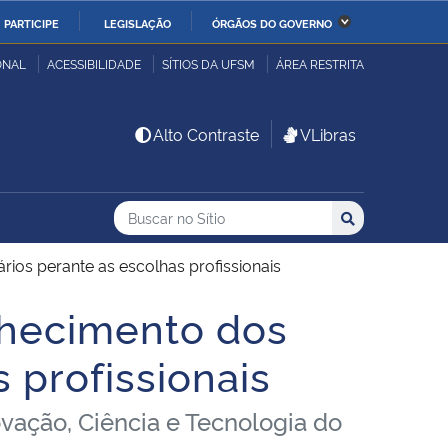
PARTICIPE
LEGISLAÇÃO
ÓRGÃOS DO GOVERNO
stério da Economia
Ministério da Infraestrutura
ONAL
ACESSIBILIDADE
SÍTIOS DA UFSM
ÁREA RESTRITA
stério de Minas e Energia
Ministério da Ciência,
Alto Contraste
VLibras
Tecnologia, Inovações e
Comunicações
Buscar no no Sítio
Busca
Busca:
Buscar
stério da Mulher, da
Secretaria-Geral
lia e dos Direitos
ios perante as escolhas profissionais
anos
hecimento dos
alto
s profissionais
vação, Ciência e Tecnologia do