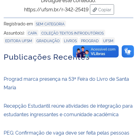
https://ufsm.br/r-342-25419
Copiar
para área de tran
Registrado em
SEM CATEGORIA
,
,
Assunto(s):
CAPA
COLEÇÃO TEXTOS INTRODUTÓRIOS
,
,
,
,
EDITORA UFSM
GRADUAÇÃO
LIVROS
PROGRAD
UFSM
Publicações Recentes
Prograd marca presença na 53ª Feira do Livro de Santa
Maria
Recepção Estudantil reúne atividades de integração para
estudantes ingressantes e comunidade acadêmica
PEG: Confirmação de vaga deve ser feita pelas pessoas