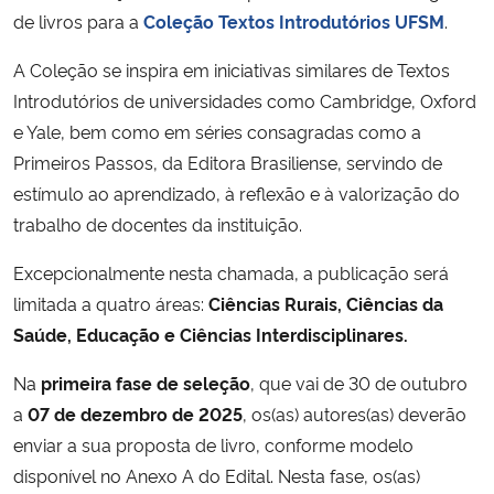
de livros para a
Coleção Textos Introdutórios UFSM
.
Secretaria-Geral
A Coleção se inspira em iniciativas similares de Textos
Introdutórios de universidades como Cambridge, Oxford
Secretaria de Governo
e Yale, bem como em séries consagradas como a
Primeiros Passos, da Editora Brasiliense, servindo de
Gabinete de Segurança Institucional
estímulo ao aprendizado, à reflexão e à valorização do
trabalho de docentes da instituição.
Advocacia-Geral da União
Excepcionalmente nesta chamada, a publicação será
Banco Central do Brasil
limitada a quatro áreas:
Ciências Rurais, Ciências da
Saúde, Educação e Ciências Interdisciplinares.
Planalto
Na
primeira fase de seleção
, que vai de 30 de outubro
a
07 de dezembro de 2025
, os(as) autores(as) deverão
enviar a sua proposta de livro, conforme modelo
disponível no Anexo A do Edital. Nesta fase, os(as)