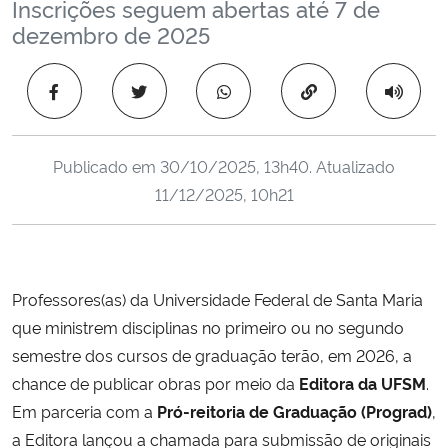
Inscrições seguem abertas até 7 de
Ministério da Cidadania
dezembro de 2025
Ministério da Saúde
Copiar para área 
Ministério de Minas e Energia
Publicado em
30/10/2025, 13h40
. Atualizado
Ministério da Ciência, Tecnologia, Inovações e Comunicações
11/12/2025, 10h21
Ministério do Meio Ambiente
Ministério do Turismo
Professores(as) da Universidade Federal de Santa Maria
que ministrem disciplinas no primeiro ou no segundo
Ministério do Desenvolvimento Regional
semestre dos cursos de graduação terão, em 2026, a
chance de publicar obras por meio da
Editora da UFSM
.
Controladoria-Geral da União
Em parceria com a
Pró-reitoria de Graduação (Prograd)
,
a Editora lançou a chamada para submissão de originais
Ministério da Mulher, da Família e dos Direitos Humanos