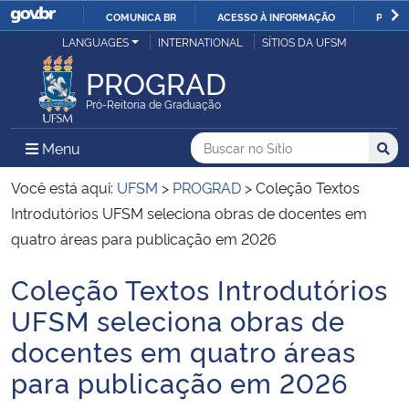
COMUNICA BR
ACESSO À INFORMAÇÃO
PARTI
Casa Civil
LANGUAGES
INTERNATIONAL
SÍTIOS DA UFSM
IR
PARA
PROGRAD
Ministério da Justiça e Segurança Pública
O
Pró-Reitoria de Graduação
CONTEÚDO
Ministério da Defesa
Buscar no no Sítio
Busca
Busca:
Menu Principal do Sítio
Menu
Busc
Ministério das Relações Exteriores
Você está aqui:
UFSM
>
PROGRAD
>
Coleção Textos
Introdutórios UFSM seleciona obras de docentes em
Ministério da Economia
quatro áreas para publicação em 2026
Coleção Textos Introdutórios
Ministério da Infraestrutura
Início do conteúdo
UFSM seleciona obras de
Ministério da Agricultura, Pecuária e Abastecimento
docentes em quatro áreas
para publicação em 2026
Ministério da Educação