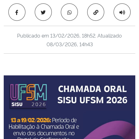
Ministério da Cidadania
Copiar para área 
Ministério da Saúde
Publicado em
13/02/2026, 18h52
. Atualizado
Ministério de Minas e Energia
08/03/2026, 14h43
Ministério da Ciência, Tecnologia, Inovações e Comunicações
Ministério do Meio Ambiente
Ministério do Turismo
Ministério do Desenvolvimento Regional
Controladoria-Geral da União
Ministério da Mulher, da Família e dos Direitos Humanos