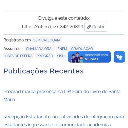
Divulgue este conteúdo:
https://ufsm.br/r-342-26399
Copiar
para área de tra
Registrado em
SEM CATEGORIA
,
,
,
Assunto(s):
CHAMADA ORAL
ENEM
GRADUAÇÃO
,
,
,
LISTA DE ESPERA
PROGRAD
SISU
UFSM
Publicações Recentes
Prograd marca presença na 53ª Feira do Livro de Santa
Maria
Recepção Estudantil reúne atividades de integração para
estudantes ingressantes e comunidade acadêmica