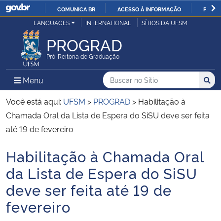
COMUNICA BR
ACESSO À INFORMAÇÃO
PARTI
Casa Civil
LANGUAGES
INTERNATIONAL
SÍTIOS DA UFSM
IR
PARA
PROGRAD
Ministério da Justiça e Segurança Pública
O
Pró-Reitoria de Graduação
CONTEÚDO
Ministério da Defesa
Buscar no no Sítio
Busca
Busca:
Menu Principal do Sítio
Menu
Busc
Ministério das Relações Exteriores
Você está aqui:
UFSM
>
PROGRAD
>
Habilitação à
Chamada Oral da Lista de Espera do SiSU deve ser feita
Ministério da Economia
até 19 de fevereiro
Habilitação à Chamada Oral
Ministério da Infraestrutura
Início do conteúdo
da Lista de Espera do SiSU
Ministério da Agricultura, Pecuária e Abastecimento
deve ser feita até 19 de
fevereiro
Ministério da Educação