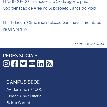
PRORROGADO: Inscrições até 07 de agosto para
Coordenação de Área no Subprojeto Dança do Pibid
PET Educom Clima inicia seleção para novos membros
na UFSM/FW
Voltar ao topo
REDES SOCIAIS:
Instagram
Facebook
Twitter
YouTube
LinkedIn
RSS
CAMPUS SEDE
Av. Roraima nº 1000
Cidade Universitária
Bairro Camobi