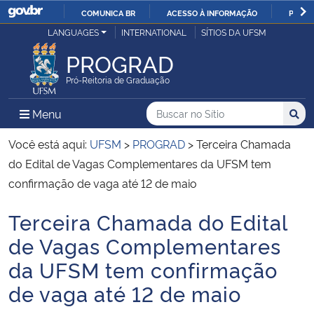
COMUNICA BR
ACESSO À INFORMAÇÃO
PARTI
Casa Civil
LANGUAGES
INTERNATIONAL
SÍTIOS DA UFSM
IR
PARA
PROGRAD
Ministério da Justiça e Segurança Pública
O
Pró-Reitoria de Graduação
CONTEÚDO
Ministério da Defesa
Buscar no no Sítio
Busca
Busca:
Menu Principal do Sítio
Menu
Busc
Ministério das Relações Exteriores
Você está aqui:
UFSM
>
PROGRAD
>
Terceira Chamada
do Edital de Vagas Complementares da UFSM tem
Ministério da Economia
confirmação de vaga até 12 de maio
Terceira Chamada do Edital
Ministério da Infraestrutura
Início do conteúdo
de Vagas Complementares
Ministério da Agricultura, Pecuária e Abastecimento
da UFSM tem confirmação
de vaga até 12 de maio
Ministério da Educação