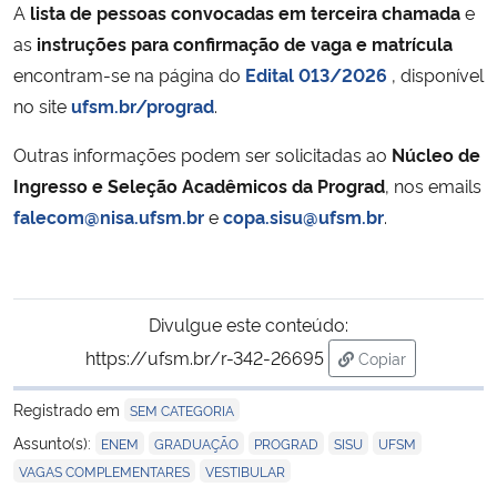
A
lista de pessoas convocadas em terceira chamada
e
as
instruções para confirmação de vaga e matrícula
Secretaria-Geral
encontram-se na página do
Edital 013/2026
, disponível
no site
ufsm.br/prograd
.
Secretaria de Governo
Outras informações podem ser solicitadas ao
Núcleo de
Gabinete de Segurança Institucional
Ingresso e Seleção Acadêmicos da Prograd
, nos emails
falecom@nisa.ufsm.br
e
copa.sisu@ufsm.br
.
Advocacia-Geral da União
Banco Central do Brasil
Divulgue este conteúdo:
Planalto
https://ufsm.br/r-342-26695
Copiar
para área de tra
Registrado em
SEM CATEGORIA
,
,
,
,
,
Assunto(s):
ENEM
GRADUAÇÃO
PROGRAD
SISU
UFSM
,
VAGAS COMPLEMENTARES
VESTIBULAR