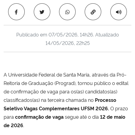
Ministério da Cidadania
Copiar para área 
Ministério da Saúde
Publicado em
07/05/2026, 14h26
. Atualizado
Ministério de Minas e Energia
14/05/2026, 22h25
Ministério da Ciência, Tecnologia, Inovações e Comunicações
Ministério do Meio Ambiente
A Universidade Federal de Santa Maria, através da Pró-
Reitoria de Graduação (Prograd), tornou público o edital
Ministério do Turismo
de confirmação de vaga para os(as) candidatos(as)
classificados(as) na terceira chamada no
Processo
Ministério do Desenvolvimento Regional
Seletivo Vagas Complementares UFSM 2026.
O prazo
para
confirmação de vaga
segue até o dia
12 de maio
Controladoria-Geral da União
de 2026
.
Ministério da Mulher, da Família e dos Direitos Humanos