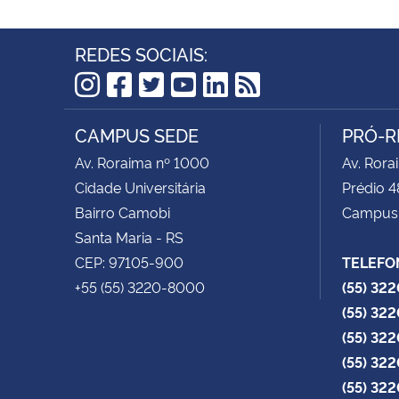
REDES SOCIAIS:
Instagram
Facebook
Twitter
YouTube
LinkedIn
RSS
CAMPUS SEDE
PRÓ-R
Av. Roraima nº 1000
Av. Rora
Cidade Universitária
Prédio 4
Bairro Camobi
Campus
Santa Maria - RS
CEP: 97105-900
TELEFO
+55 (55) 3220-8000
(55) 32
(55) 32
(55) 32
(55) 32
(55) 32