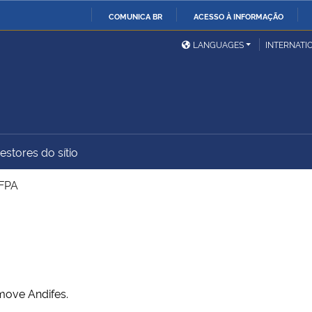
COMUNICA BR
ACESSO À INFORMAÇÃO
Ministério da Defesa
Ministério das Relações
Mini
IR
LANGUAGES
INTERNATI
Exteriores
PARA
O
Ministério da Cidadania
Ministério da Saúde
Mini
CONTEÚDO
estores do sítio
Ministério do
Controladoria-Geral da
Mini
Desenvolvimento Regional
União
Famí
UFPA
Hum
Advocacia-Geral da União
Banco Central do Brasil
Plan
omove Andifes.