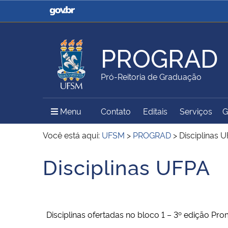
Casa Civil
Ministério da Justiça e
Segurança Pública
PROGRAD
Ministério da Agricultura,
Ministério da Educação
Pró-Reitoria de Graduação
Pecuária e Abastecimento
Menu Principal do Sítio
Menu
Contato
Editais
Serviços
G
Ministério do Meio Ambiente
Ministério do Turismo
Você está aqui:
UFSM
>
PROGRAD
>
Disciplinas 
Disciplinas UFPA
Início do conteúdo
Secretaria de Governo
Gabinete de Segurança
Institucional
Disciplinas ofertadas no bloco 1 – 3º edição Pr