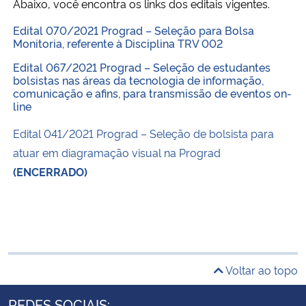
Abaixo, você encontra os links dos editais vigentes.
Ministério da Cidadania
Edital 070/2021 Prograd – Seleção para Bolsa
Monitoria, referente à Disciplina TRV 002
Ministério da Saúde
Edital 067/2021 Prograd – Seleção de estudantes
bolsistas nas áreas da tecnologia de informação,
Ministério de Minas e Energia
comunicação e afins, para transmissão de eventos on-
line
Ministério da Ciência, Tecnologia, Inovações e Comunicações
Edital 041/2021 Prograd – Seleção de bolsista para
atuar em diagramação visual na Prograd
Ministério do Meio Ambiente
(ENCERRADO)
Ministério do Turismo
Ministério do Desenvolvimento Regional
Controladoria-Geral da União
Voltar ao topo
REDES SOCIAIS:
Ministério da Mulher, da Família e dos Direitos Humanos