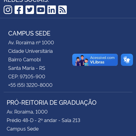
Secretaria-Geral
Instagram
Facebook
Twitter
YouTube
LinkedIn
RSS
Secretaria de Governo
CAMPUS SEDE
Av. Roraima nº 1000
Gabinete de Segurança Institucional
Cidade Universitária
Bairro Camobi
Advocacia-Geral da União
Santa Maria - RS
CEP: 97105-900
Banco Central do Brasil
+55 (55) 3220-8000
Planalto
PRÓ-REITORIA DE GRADUAÇÃO
Av. Roraima, 1000
Prédio 48-D - 2º andar - Sala 213
Campus Sede