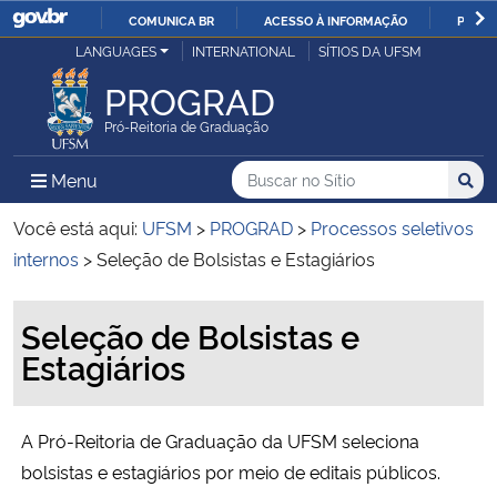
COMUNICA BR
ACESSO À INFORMAÇÃO
PARTI
Casa Civil
LANGUAGES
INTERNATIONAL
SÍTIOS DA UFSM
IR
PARA
PROGRAD
Ministério da Justiça e Segurança Pública
O
Pró-Reitoria de Graduação
CONTEÚDO
Ministério da Defesa
Buscar no no Sítio
Busca
Busca:
Menu Principal do Sítio
Menu
Busc
Ministério das Relações Exteriores
Você está aqui:
UFSM
>
PROGRAD
>
Processos seletivos
internos
>
Seleção de Bolsistas e Estagiários
Ministério da Economia
Início do conteúdo
Seleção de Bolsistas e
Ministério da Infraestrutura
Estagiários
Ministério da Agricultura, Pecuária e Abastecimento
A Pró-Reitoria de Graduação da UFSM seleciona
Ministério da Educação
bolsistas e estagiários por meio de editais públicos.