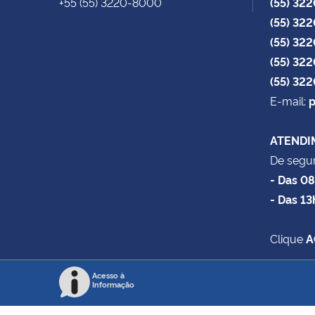
+55 (55) 3220-8000
(55) 32
(55) 32
(55) 32
(55) 32
(55) 32
E-mail:
p
ATENDI
De segun
- Das 0
- Das 13
Clique
A
Acesso à
Informação