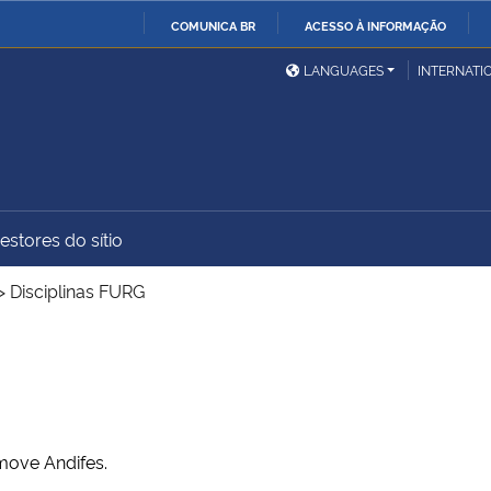
COMUNICA BR
ACESSO À INFORMAÇÃO
Ministério da Defesa
Ministério das Relações
Mini
IR
LANGUAGES
INTERNATI
Exteriores
PARA
O
Ministério da Cidadania
Ministério da Saúde
Mini
CONTEÚDO
estores do sítio
Ministério do
Controladoria-Geral da
Mini
Desenvolvimento Regional
União
Famí
>
Disciplinas FURG
Hum
Advocacia-Geral da União
Banco Central do Brasil
Plan
omove Andifes.