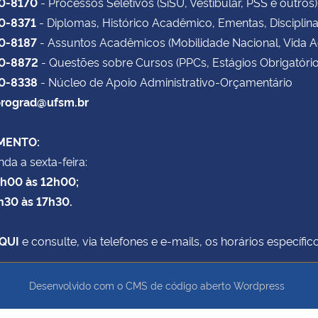
20-8170
- Processos Seletivos (SiSU, Vestibular, PSS e outros)
20-8371
- Diplomas, Histórico Acadêmico, Ementas, Disciplin
20-8187
- Assuntos Acadêmicos (Mobilidade Nacional, Vida 
20-8872
- Questões sobre Cursos (PPCs, Estágios Obrigatório
20-8338
- Núcleo de Apoio Administrativo-Orçamentário
rograd@ufsm.br
MENTO:
da a sexta-feira:
8h00 às 12h00;
h30 às 17h30.
QUI
e consulte, via telefones e e-mails, os horários específ
Desenvolvido com o CMS de código aberto
Wordpress