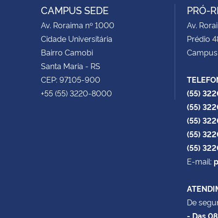
CAMPUS SEDE
PRÓ-R
Av. Roraima nº 1000
Av. Rora
Cidade Universitária
Prédio 4
Bairro Camobi
Campus
Santa Maria - RS
CEP: 97105-900
TELEFO
+55 (55) 3220-8000
(55) 32
(55) 32
(55) 32
(55) 32
(55) 32
E-mail:
p
ATENDI
De segun
- Das 0