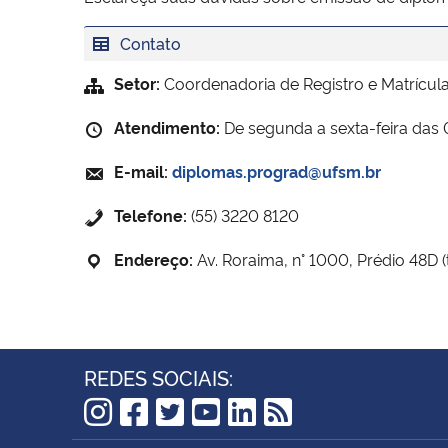
Contato
Setor:
Coordenadoria de Registro e Matrícul
Atendimento:
De segunda a sexta-feira das 
E-mail:
diplomas.prograd@ufsm.br
Telefone:
(55) 3220 8120
Endereço:
Av. Roraima, n° 1000, Prédio 48D 
REDES SOCIAIS:
Instagram
Facebook
Twitter
YouTube
LinkedIn
RSS