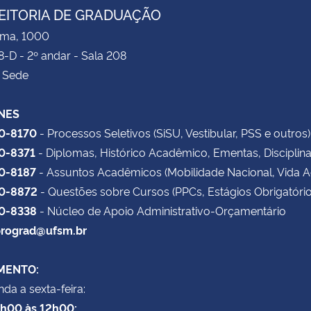
EITORIA DE GRADUAÇÃO
ima, 1000
8-D - 2º andar - Sala 208
 Sede
NES
20-8170
- Processos Seletivos (SiSU, Vestibular, PSS e outros)
20-8371
- Diplomas, Histórico Acadêmico, Ementas, Disciplin
20-8187
- Assuntos Acadêmicos (Mobilidade Nacional, Vida 
20-8872
- Questões sobre Cursos (PPCs, Estágios Obrigatório
20-8338
- Núcleo de Apoio Administrativo-Orçamentário
rograd@ufsm.br
MENTO:
da a sexta-feira:
8h00 às 12h00;