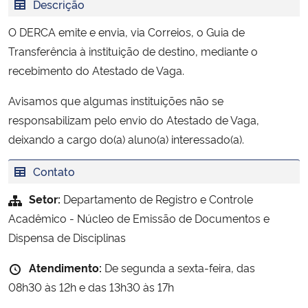
Descrição
Ministério da Cidadania
O DERCA emite e envia, via Correios, o Guia de
Ministério da Saúde
Transferência à instituição de destino, mediante o
recebimento do Atestado de Vaga.
Ministério de Minas e Energia
Avisamos que algumas instituições não se
responsabilizam pelo envio do Atestado de Vaga,
Ministério da Ciência, Tecnologia, Inovações e Comunicações
deixando a cargo do(a) aluno(a) interessado(a).
Ministério do Meio Ambiente
Contato
Ministério do Turismo
Setor:
Departamento de Registro e Controle
Acadêmico - Núcleo de Emissão de Documentos e
Ministério do Desenvolvimento Regional
Dispensa de Disciplinas
Atendimento:
De segunda a sexta-feira, das
Controladoria-Geral da União
08h30 às 12h e das 13h30 às 17h
Ministério da Mulher, da Família e dos Direitos Humanos