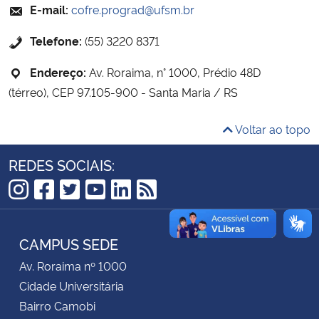
E-mail:
cofre.prograd@ufsm.br
Secretaria-Geral
Telefone:
(55) 3220 8371
Endereço:
Av. Roraima, n° 1000, Prédio 48D
Secretaria de Governo
(térreo), CEP 97.105-900 - Santa Maria / RS
Gabinete de Segurança Institucional
Voltar ao topo
Advocacia-Geral da União
REDES SOCIAIS:
Banco Central do Brasil
Instagram
Facebook
Twitter
YouTube
LinkedIn
RSS
Planalto
CAMPUS SEDE
Av. Roraima nº 1000
Cidade Universitária
Bairro Camobi