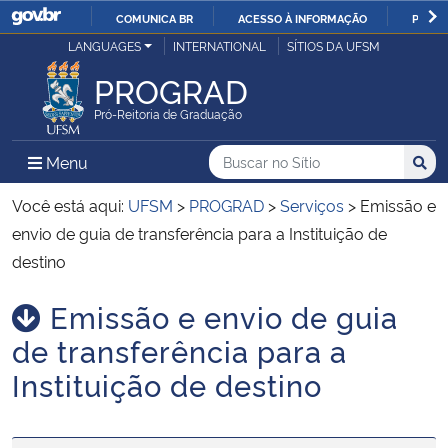
COMUNICA BR
ACESSO À INFORMAÇÃO
PARTI
Casa Civil
LANGUAGES
INTERNATIONAL
SÍTIOS DA UFSM
IR
PARA
PROGRAD
Ministério da Justiça e Segurança Pública
O
Pró-Reitoria de Graduação
CONTEÚDO
Ministério da Defesa
Buscar no no Sítio
Busca
Busca:
Menu Principal do Sítio
Menu
Busc
Ministério das Relações Exteriores
Você está aqui:
UFSM
>
PROGRAD
>
Serviços
>
Emissão e
envio de guia de transferência para a Instituição de
Ministério da Economia
destino
Emissão e envio de guia
Ministério da Infraestrutura
Início do conteúdo
de transferência para a
Ministério da Agricultura, Pecuária e Abastecimento
Instituição de destino
Ministério da Educação