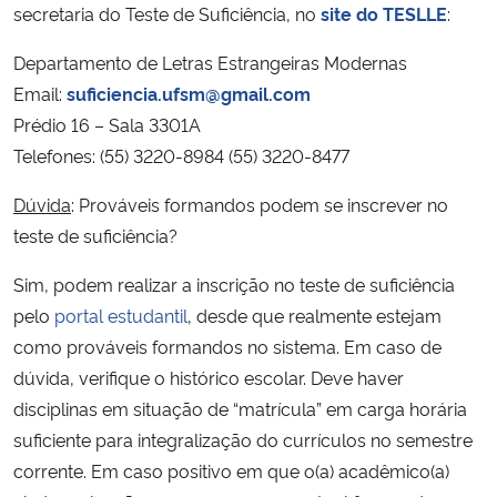
secretaria do Teste de Suficiência, no
site do TESLLE
:
Ministério da Cidadania
Departamento de Letras Estrangeiras Modernas
Ministério da Saúde
Email:
suficiencia.ufsm@gmail.com
Prédio 16 – Sala 3301A
Ministério de Minas e Energia
Telefones: (55) 3220-8984 (55) 3220-8477
Ministério da Ciência, Tecnologia, Inovações e Comunicações
Dúvida
: Prováveis formandos podem se inscrever no
teste de suficiência?
Ministério do Meio Ambiente
Sim, podem realizar a inscrição no teste de suficiência
pelo
portal estudantil
, desde que realmente estejam
Ministério do Turismo
como prováveis formandos no sistema. Em caso de
Ministério do Desenvolvimento Regional
dúvida, verifique o histórico escolar. Deve haver
disciplinas em situação de “matrícula” em carga horária
Controladoria-Geral da União
suficiente para integralização do currículos no semestre
corrente. Em caso positivo em que o(a) acadêmico(a)
Ministério da Mulher, da Família e dos Direitos Humanos