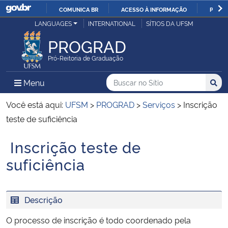
COMUNICA BR
ACESSO À INFORMAÇÃO
PARTI
Casa Civil
LANGUAGES
INTERNATIONAL
SÍTIOS DA UFSM
IR
PARA
PROGRAD
Ministério da Justiça e Segurança Pública
O
Pró-Reitoria de Graduação
CONTEÚDO
Ministério da Defesa
Buscar no no Sítio
Busca
Busca:
Menu Principal do Sítio
Menu
Busc
Ministério das Relações Exteriores
Você está aqui:
UFSM
>
PROGRAD
>
Serviços
>
Inscrição
teste de suficiência
Ministério da Economia
Inscrição teste de
Início do conteúdo
Ministério da Infraestrutura
suficiência
Ministério da Agricultura, Pecuária e Abastecimento
Descrição
Ministério da Educação
O processo de inscrição é todo coordenado pela