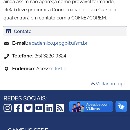
ainda assim não apareça como provável formando,
ele(a) deve procurar a Coordenação de seu Curso, a
Secretaria-Geral
qual entrará em contato com a COFRE/COREM.
Secretaria de Governo
Contato
E-mail:
academico.prpgp@ufsm.br
Gabinete de Segurança Institucional
Telefone:
(55) 3220 9324
Advocacia-Geral da União
Endereço:
Acesse:
Teslle
Banco Central do Brasil
Voltar ao topo
Planalto
REDES SOCIAIS:
Instagram
Facebook
Twitter
YouTube
LinkedIn
RSS
CAMPUS SEDE