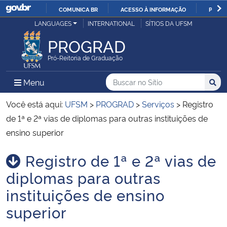
COMUNICA BR
ACESSO À INFORMAÇÃO
PARTI
Casa Civil
LANGUAGES
INTERNATIONAL
SÍTIOS DA UFSM
IR
PARA
PROGRAD
Ministério da Justiça e Segurança Pública
O
Pró-Reitoria de Graduação
CONTEÚDO
Ministério da Defesa
Buscar no no Sítio
Busca
Busca:
Menu Principal do Sítio
Menu
Busc
Ministério das Relações Exteriores
Você está aqui:
UFSM
>
PROGRAD
>
Serviços
>
Registro
de 1ª e 2ª vias de diplomas para outras instituições de
Ministério da Economia
ensino superior
Registro de 1ª e 2ª vias de
Ministério da Infraestrutura
Início do conteúdo
diplomas para outras
Ministério da Agricultura, Pecuária e Abastecimento
instituições de ensino
superior
Ministério da Educação