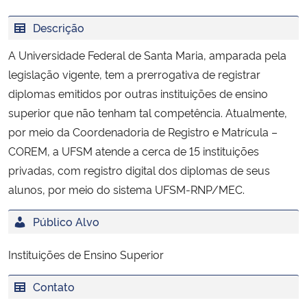
Ministério da Cidadania
Descrição
Ministério da Saúde
A Universidade Federal de Santa Maria, amparada pela
legislação vigente, tem a prerrogativa de registrar
Ministério de Minas e Energia
diplomas emitidos por outras instituições de ensino
superior que não tenham tal competência. Atualmente,
Ministério da Ciência, Tecnologia, Inovações e Comunicações
por meio da Coordenadoria de Registro e Matrícula –
COREM, a UFSM atende a cerca de 15 instituições
Ministério do Meio Ambiente
privadas, com registro digital dos diplomas de seus
alunos, por meio do sistema UFSM-RNP/MEC.
Ministério do Turismo
Público Alvo
Ministério do Desenvolvimento Regional
Instituições de Ensino Superior
Controladoria-Geral da União
Contato
Ministério da Mulher, da Família e dos Direitos Humanos