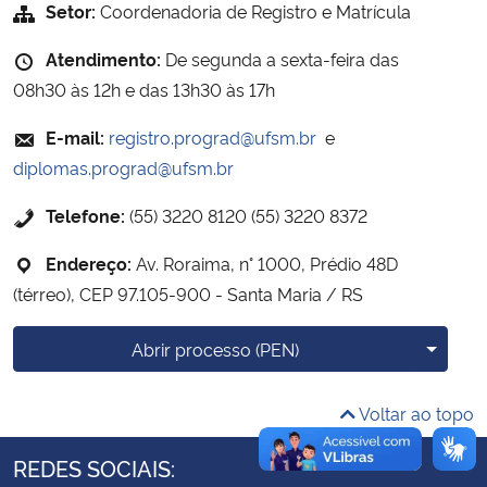
Setor:
Coordenadoria de Registro e Matrícula
Secretaria-Geral
Atendimento:
De segunda a sexta-feira das
08h30 às 12h e das 13h30 às 17h
Secretaria de Governo
E-mail:
registro.prograd@ufsm.br
e
diplomas.prograd@ufsm.br
Gabinete de Segurança Institucional
Telefone:
(55) 3220 8120 (55) 3220 8372
Advocacia-Geral da União
Endereço:
Av. Roraima, n° 1000, Prédio 48D
Banco Central do Brasil
(térreo), CEP 97.105-900 - Santa Maria / RS
Planalto
Mais o
Abrir processo (PEN)
Voltar ao topo
REDES SOCIAIS: