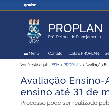
Casa Civil
Ministério da Justiça e
Segurança Pública
PROPLAN
Ministério da Agricultura,
Ministério da Educação
Pró-Reitoria de Planejamento
Pecuária e Abastecimento
Menu Principal do Sítio
Menu
Contato
Editais PROPLAN
Se
Ministério do Meio Ambiente
Ministério do Turismo
Você está aqui:
UFSM
>
PROPLAN
>
Avaliação En
Avaliação Ensino-
Início do conteúdo
Secretaria de Governo
Gabinete de Segurança
ensino até 31 de 
Institucional
Processo pode ser realizado pelo