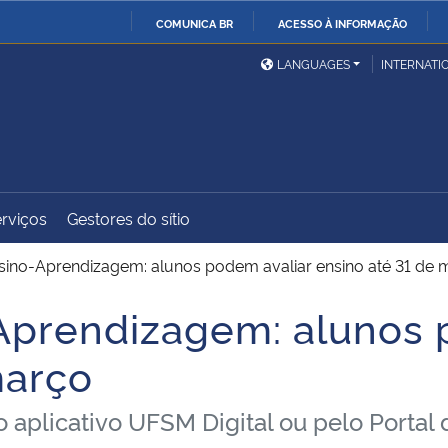
COMUNICA BR
ACESSO À INFORMAÇÃO
Ministério da Defesa
Ministério das Relações
Mini
IR
LANGUAGES
INTERNATI
Exteriores
PARA
O
Ministério da Cidadania
Ministério da Saúde
Mini
CONTEÚDO
rviços
Gestores do sítio
Ministério do
Controladoria-Geral da
Mini
Desenvolvimento Regional
União
Famí
sino-Aprendizagem: alunos podem avaliar ensino até 31 de 
Hum
Aprendizagem: alunos 
Advocacia-Geral da União
Banco Central do Brasil
Plan
março
 aplicativo UFSM Digital ou pelo Portal