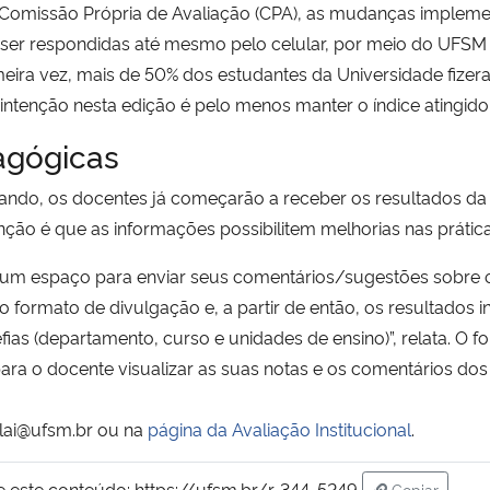
 Comissão Própria de Avaliação (CPA), as mudanças implem
r respondidas até mesmo pelo celular, por meio do UFSM Di
meira vez, mais de 50% dos estudantes da Universidade fizer
 intenção nesta edição é pelo menos manter o índice atingid
agógicas
ndo, os docentes já começarão a receber os resultados da
tenção é que as informações possibilitem melhorias nas práti
um espaço para enviar seus comentários/sugestões sobre o 
ormato de divulgação e, a partir de então, os resultados i
fias (departamento, curso e unidades de ensino)”, relata. O
para o docente visualizar as suas notas e os comentários dos
plai@ufsm.br ou na
página da Avaliação Institucional
.
e este conteúdo:
https://ufsm.br/r-344-5249
Copiar