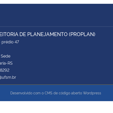
EITORIA DE PLANEJAMENTO (PROPLAN)
- prédio 47
 Sede
aria-RS
 8292
@ufsm.br
Desenvolvido com o CMS de código aberto
Wordpress