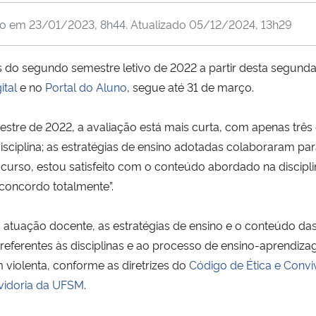
do em
23/01/2023, 8h44
. Atualizado
05/12/2024, 13h29
do segundo semestre letivo de 2022 a partir desta segunda-f
ital
e no
Portal do Aluno
, segue até 31 de março.
estre de 2022, a avaliação está mais curta, com apenas três
isciplina; as estratégias de ensino adotadas colaboraram pa
urso, estou satisfeito com o conteúdo abordado na discipl
“concordo totalmente”.
 atuação docente, as estratégias de ensino e o conteúdo das
s referentes às disciplinas e ao processo de ensino-aprendiza
 violenta, conforme as diretrizes do
Código de Ética e Conv
vidoria da UFSM
.