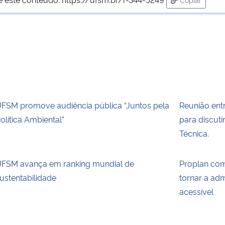
para área d
FSM promove audiência pública “Juntos pela
Reunião ent
olítica Ambiental”
para discut
Técnica.
FSM avança em ranking mundial de
Proplan co
ustentabilidade
tornar a adm
acessível