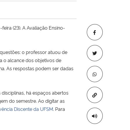
eira (23). A Avaliação Ensino-
 questões: o professor atuou de
ra o alcance dos objetivos de
ina. As respostas podem ser dadas
 disciplinas, há espaços abertos
Copiar para áre
gem do semestre. Ao digitar as
ivência Discente da UFSM
. Para