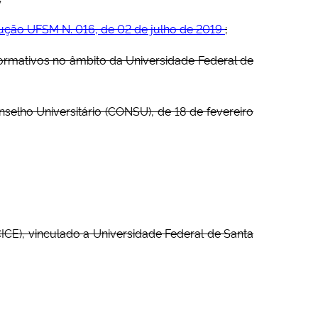
ução UFSM N. 016, de 02 de julho de 2019
;
ormativos no âmbito da Universidade Federal de
elho Universitário (CONSU), de 18 de fevereiro
ICE), vinculado a Universidade Federal de Santa