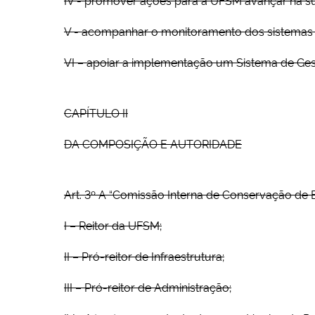
V - acompanhar o monitoramento dos sistemas d
VI – apoiar a implementação um Sistema de Ge
CAPÍTULO II
DA COMPOSIÇÃO E AUTORIDADE
Art. 3º A “Comissão Interna de Conservação de E
I – Reitor da UFSM;
II – Pró-reitor de Infraestrutura;
III – Pró-reitor de Administração;