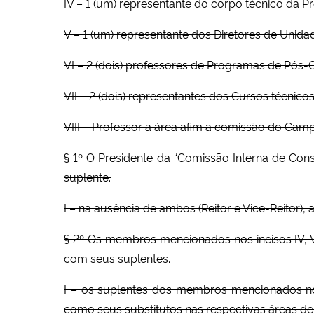
IV – 1 (um) representante do corpo técnico da P
V – 1 (um) representante dos Diretores de Unid
VI – 2 (dois) professores de Programas de Pó
VII – 2 (dois) representantes dos Cursos técnic
VIII – Professor a área afim a comissão do Cam
§ 1º O Presidente da “Comissão Interna de Con
suplente.
I – na ausência de ambos (Reitor e Vice-Reitor), 
§ 2º Os membros mencionados nos incisos IV, VI,
com seus suplentes.
I – os suplentes dos membros mencionados nos in
como seus substitutos nas respectivas áreas de