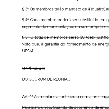
§ 3º Os membros terão mandato de 4 (quatro) 
§ 4º Cada membro poderá ser substituído em qu
segmento de representação, ou se o próprio rep
§ 5º O total de membros serão 10 (dez), justif
visto que, a garantia do fornecimento de ener
UFSM.
CAPÍTULO III
DO QUÓRUM DE REUNIÃO
Art. 4º As reuniões acontecerão com a presenç
Parágrafo único. Quando da ocorrência de empat