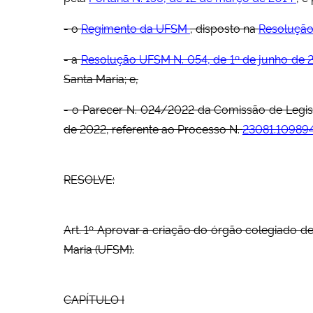
- o
Regimento da UFSM
, disposto na
Resolução
- a
Resolução UFSM N. 054, de 1º de junho de 
Santa Maria; e,
- o Parecer N. 024/2022 da Comissão de Legisl
de 2022, referente ao Processo N.
23081.10989
RESOLVE:
Art. 1º Aprovar a criação do órgão colegiado d
Maria (UFSM).
CAPÍTULO I