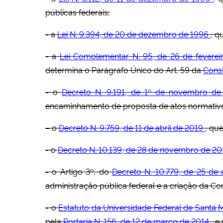
públicas federais;
- a
Lei N. 9.394, de 20 de dezembro de 1996
, q
- a
Lei Complementar N. 95, de 26 de feverei
determina o Parágrafo Único do Art. 59 da
Const
- o
Decreto N. 9.191, de 1º de novembro de
encaminhamento de proposta de atos normativos
– o
Decreto N. 9.759, de 11 de abril de 2019
, qu
- o
Decreto N. 10.139, de 28 de novembro de 20
- o Artigo 3º, do
Decreto N. 10.779, de 25 de
administração pública federal e a criação da C
- o
Estatuto da Universidade Federal de Santa 
pela
Portaria N. 156, de 12 de março de 2014
, e