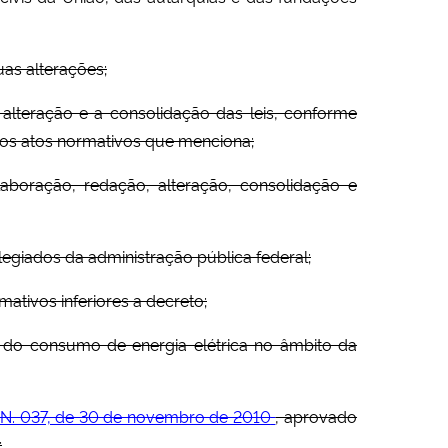
uas alterações;
 alteração e a consolidação das leis, conforme
dos atos normativos que menciona;
laboração, redação, alteração, consolidação e
olegiados da administração pública federal;
ativos inferiores a decreto;
 do consumo de energia elétrica no âmbito da
N. 037, de 30 de novembro de 2010
, aprovado
;