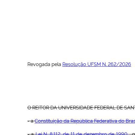
Revogada pela
Resolução UFSM N. 262/2026
O REITOR DA UNIVERSIDADE FEDERAL DE SANTA MA
- a
Constituição da República Federativa do Bra
- a
Lei N. 8.112, de 11 de dezembro de 1990
, 