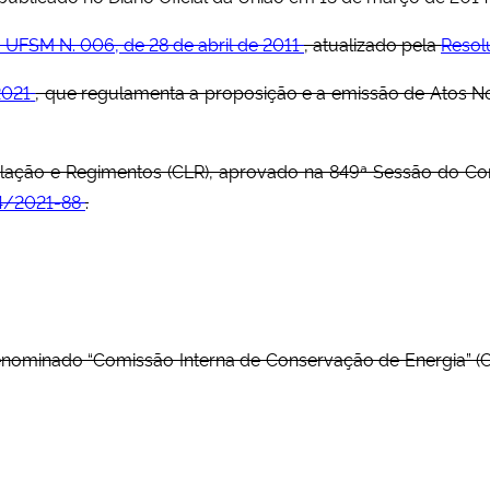
 UFSM N. 006, de 28 de abril de 2011
, atualizado pela
Resol
2021
, que regulamenta a proposição e a emissão de Atos N
ação e Regimentos (CLR), aprovado na 849ª Sessão do Cons
4/2021-88
.
enominado “Comissão Interna de Conservação de Energia” (C