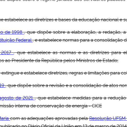
ue estabelece as diretrizes e bases da educação nacional e s
ro de 1998
, que dispõe sobre a elaboração, a redação, a
ituição Federal
, e estabelece normas para a consolidação 
 2017
, que estabelece as normas e as diretrizes para e
 ao Presidente da República pelos Ministros de Estado;
e extingue e estabelece diretrizes, regras e limitações para c
19
, que dispõe sobre a revisão e a consolidação de atos norm
 agosto de 2021
, que estabelece medidas para a redução
omissão interna de conservação de energia - CICE
Maria
com as adequações aprovadas pela
Resolução UFSM 
 publicado no Diário Oficial da União em 13 de março de 2014