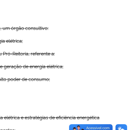
, um órgão consultivo:
a elétrica;
Pró-Reitoria, referente a:
e geração de energia elétrica;
 alto poder de consumo;
létrica e estratégias de eficiência energética
gentes;