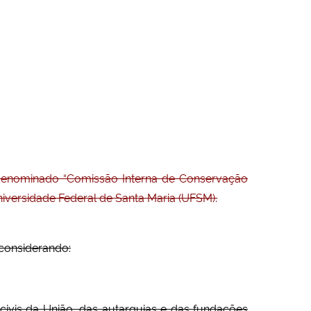
denominado “Comissão Interna de Conservação
iversidade Federal de Santa Maria (UFSM).
considerando:
 civis da União, das autarquias e das fundações