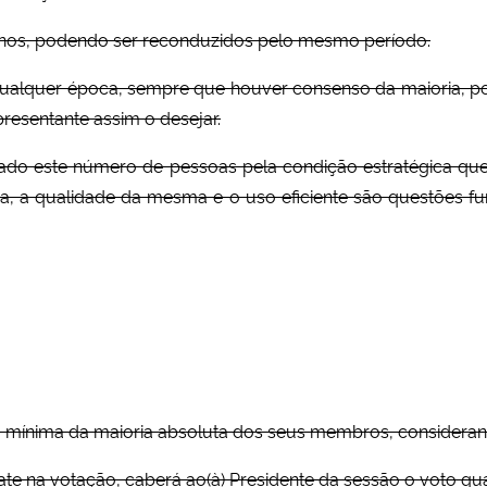
anos, podendo ser reconduzidos pelo mesmo período.
alquer época, sempre que houver consenso da maioria, por
resentante assim o desejar.
icado este número de pessoas pela condição estratégica que 
gia, a qualidade da mesma e o uso eficiente são questões 
a mínima da maioria absoluta dos seus membros, consideran
e na votação, caberá ao(à) Presidente da sessão o voto qual