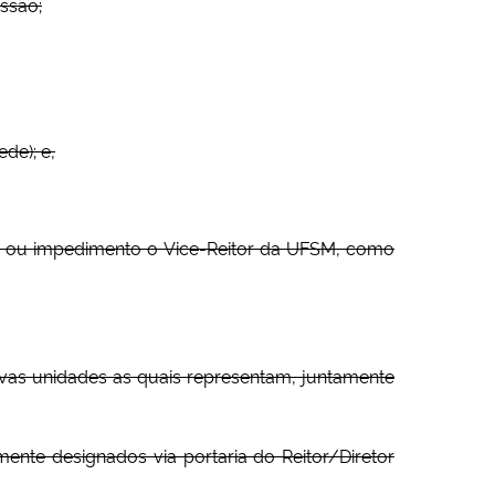
issão;
de); e,
cia ou impedimento o Vice-Reitor da UFSM, como
ctivas unidades as quais representam, juntamente
lmente designados via portaria do Reitor/Diretor