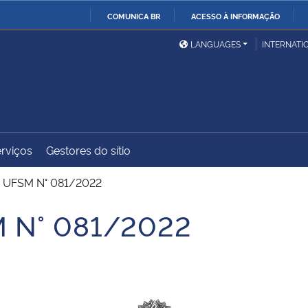
COMUNICA BR
ACESSO À INFORMAÇÃO
Ministério da Defesa
Ministério das Relações
Mini
IR
LANGUAGES
INTERNATI
Exteriores
PARA
O
Ministério da Cidadania
Ministério da Saúde
Mini
CONTEÚDO
rviços
Gestores do sítio
Ministério do
Controladoria-Geral da
Mini
Desenvolvimento Regional
União
Famí
UFSM N° 081/2022
Hum
 N° 081/2022
Advocacia-Geral da União
Banco Central do Brasil
Plan