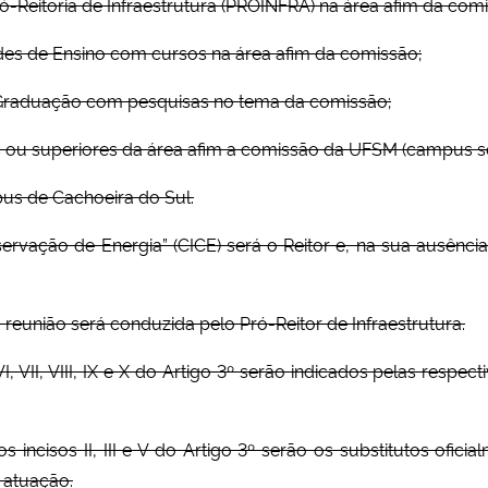
ró-Reitoria de Infraestrutura (PROINFRA) na área afim da com
ades de Ensino com cursos na área afim da comissão;
s-Graduação com pesquisas no tema da comissão;
os ou superiores da área afim a comissão da UFSM (campus se
pus de Cachoeira do Sul.
servação de Energia” (CICE) será o Reitor e, na sua ausên
a reunião será conduzida pelo Pró-Reitor de Infraestrutura.
 VII, VIII, IX e X do Artigo 3º serão indicados pelas respe
cisos II, III e V do Artigo 3º serão os substitutos oficia
 atuação.