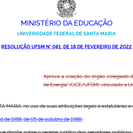
MINISTÉRIO DA EDUCAÇÃO
UNIVERSIDADE FEDERAL DE SANTA MARIA
RESOLUÇÃO UFSM N° 081, DE 18 DE FEVEREIRO DE 2022
Aprova a criação do órgão colegiado 
de Energia” (CICE/UFSM), vinculado a Un
RIA, no uso de suas atribuições legais e estatutárias e 
sil de 1988, de 05 de outubro de 1988
;
que dispõe sobre o regime jurídico dos servidores públicos