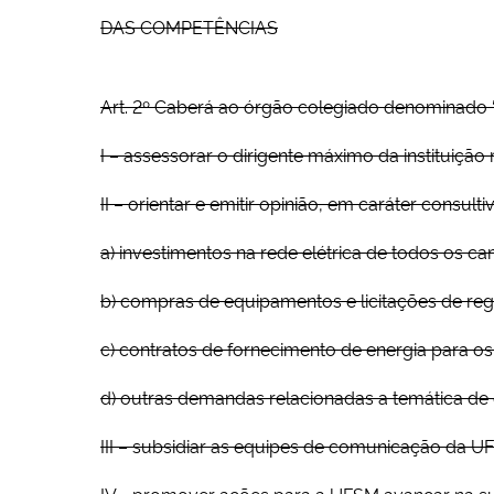
DAS COMPETÊNCIAS
Art. 2º Caberá ao órgão colegiado denominado 
I – assessorar o dirigente máximo da instituiç
II – orientar e emitir opinião, em caráter consu
a) investimentos na rede elétrica de todos os ca
b) compras de equipamentos e licitações de reg
c) contratos de fornecimento de energia para o
d) outras demandas relacionadas a temática de
III – subsidiar as equipes de comunicação da UF
IV - promover ações para a UFSM avançar na sus