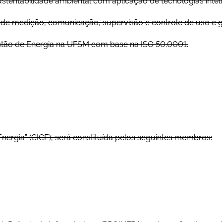
e medição, comunicação, supervisão e controle de uso e ger
stão de Energia na UFSM com base na ISO 50.0001.
nergia” (CICE), será constituída pelos seguintes membros: