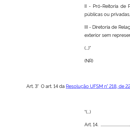
II - Pró-Reitoria d
públicas ou privadas,
III - Diretoria de Re
exterior sem represen
(...)”
(NR)
Art. 3° O art. 14 da
Resolução UFSM n° 218, de 22
“(...)
Art. 14. ...................................