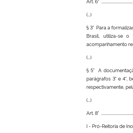
Art. 6° .....................................
(...)
§ 3° Para a formaliz
Brasil, utiliza-se
acompanhamento reali
(...)
§ 5° A documentação
parágrafos 3° e 4°,
respectivamente, pel
(...)
Art. 8° .....................................
I - Pró-Reitoria de 