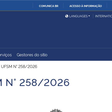
COMUNICA BR
ACESSO À INFORMAÇÃO
Ministério da Defesa
Ministério das Relações
Mini
IR
LANGUAGES
INTERNATI
Exteriores
PARA
O
Ministério da Cidadania
Ministério da Saúde
Mini
CONTEÚDO
rviços
Gestores do sítio
Ministério do
Controladoria-Geral da
Mini
Desenvolvimento Regional
União
Famí
UFSM N° 258/2026
Hum
 N° 258/2026
Advocacia-Geral da União
Banco Central do Brasil
Plan