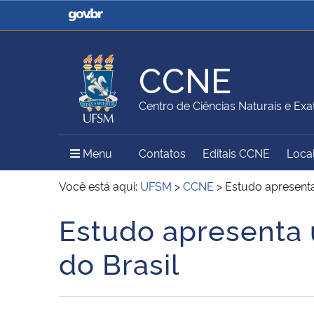
Casa Civil
Ministério da Justiça e
Segurança Pública
CCNE
Ministério da Agricultura,
Ministério da Educação
Centro de Ciências Naturais e Exa
Pecuária e Abastecimento
Menu Principal do Sítio
Menu
Contatos
Editais CCNE
Local
Ministério do Meio Ambiente
Ministério do Turismo
Você está aqui:
UFSM
>
CCNE
>
Estudo apresenta
Estudo apresenta 
Início do conteúdo
Secretaria de Governo
Gabinete de Segurança
do Brasil
Institucional