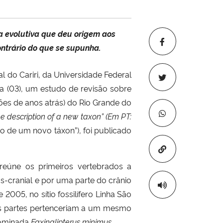
a evolutiva que deu origem aos
ontrário do que se supunha.
 do Cariri, da Universidade Federal
a (03), um estudo de revisão sobre
hões de anos atrás) do Rio Grande do
he description of a new taxon” (Em PT:
o de um novo táxon”), foi publicado
Copiar para áre
reúne os primeiros vertebrados a
-cranial e por uma parte do crânio
05, no sítio fossilífero Linha São
s as partes pertenceriam a um mesmo
nominada
Faxinalipterus minimus
.