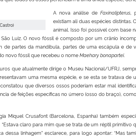
A nova análise de
Faxinalipterus
, 
existiam ali duas espécies distintas. 
 Castro)
animal. Isso foi possível com base
 São Luiz. O novo fóssil é composto por um crânio incomp
ém de partes da mandíbula, partes de uma escápula e de v
do novo fóssil que recebeu o nome
Maehary bonapartei
.
ssauros que atualmente dirige o Museu Nacional/UFRJ, sem
resentavam uma mesma espécie, e se esta se tratava de u
nstatou que diversos ossos poderiam estar mal identificad
ncia de feições específicas no úmero (osso do braço), como 
ogia Miquel Crusafont (Barcelona, Espanha) também especi
 “Estava claro para mim que se trata de um réptil primitivo
ca dessa linhagem” esclarece, para logo apontar: “Mas t