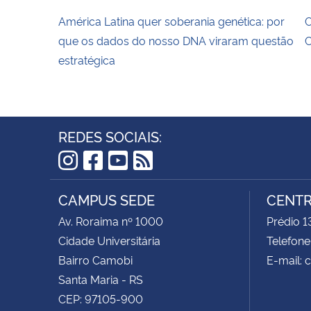
América Latina quer soberania genética: por
C
que os dados do nosso DNA viraram questão
estratégica
REDES SOCIAIS:
Instagram
Facebook
YouTube
RSS
CAMPUS SEDE
CENTR
Av. Roraima nº 1000
Prédio 1
Cidade Universitária
Telefone
Bairro Camobi
E-mail:
Santa Maria - RS
CEP: 97105-900