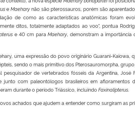
e contexto, a nova espécie
Maehary bonapartei
foi posicio
rus
e
Maehary
não são pterossauros, porém são aparentados
ação de como as características anatômicas foram evo
mente ditos, totalmente adaptados ao voo”, pontua Rodrig
pterus
e 40 cm para
Maehary
, demonstram a importância d
ary, uma expressão do povo originário Guarani-Kaiowa, qu
répteis, sendo o mais primitivo dos Pterosauromorpha, grupo
l pesquisador de vertebrados fósseis da Argentina, José 
e junto com paleontólogos brasileiros em afloramentos 
eram durante o período Triássico, incluindo
Faxinalipterus
.
vos achados que ajudem a entender como surgiram as prim