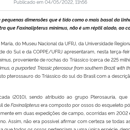
Publicado em
04/05/2022, 11h56
e pequenas dimensões que é tido como o mais basal da linh
a que Faxinalipterus minimus, não é um réptil alado, ao c
Maria, do Museu Nacional da UFRJ, da Universidade Regional
de do Sul e da COPPE/UFRJ apresentaram, nesta terça-feir
nimus
, proveniente de rochas do Triássico (cerca de 225 mil
mus, a purported Triassic pterosaur from southern Brazil with t
to pterossauro do Triássico do sul do Brasil com a descriçã
ada (2010), sendo atribuído ao grupo Pterosauria, que 
il de
Faxinalipterus
era composto por ossos do esqueleto pós
ente em duas expedições de campo, ocorridas em 2002 e 20
urno. Assim, não era possível afirmar com certeza se toda
oca que todos os ossos pertenciam a uma única espécie, de