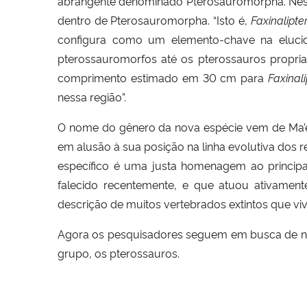
abrangente denominado Pterosauromorpha. Nest
dentro de Pterosauromorpha. “Isto é,
Faxinalipte
configura como um elemento-chave na elucid
pterossauromorfos até os pterossauros propria
comprimento estimado em 30 cm para
Faxinali
nessa região”.
O nome do gênero da nova espécie vem de Ma’eh
em alusão à sua posição na linha evolutiva dos 
específico é uma justa homenagem ao principa
falecido recentemente, e que atuou ativament
descrição de muitos vertebrados extintos que viv
Agora os pesquisadores seguem em busca de no
grupo, os pterossauros.