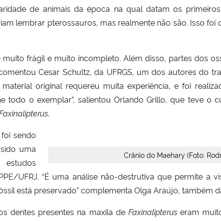
isparidade de animais da época na qual datam os primeiro
iam lembrar pterossauros, mas realmente não são. Isso foi
 muito frágil e muito incompleto. Além disso, partes dos o
comentou Cesar Schultz, da UFRGS, um dos autores do tr
aterial original requereu muita experiência, e foi realiz
he todo o exemplar”, salientou Orlando Grillo, que teve o
Faxinalipterus
.
foi sendo
 sido uma
Crânio do Maehary (Foto: Rod
 estudos
PPE/UFRJ. “É uma análise não-destrutiva que permite a vi
 fóssil está preservado” complementa Olga Araújo, também 
 os dentes presentes na maxila de
Faxinalipterus
eram muito