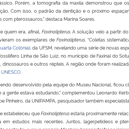
Triássico. Porém, a tomografia da maxila demonstrou que 
zação. Com isso, o padrão da dentição e o próximo espaça
s com pterossauros,” destaca Marina Soares.
e quem era, afinal,
Faxinalipterus
. A solução veio a partir
 vieram os exemplares de
Faxinalipterus
. “Coletas sistemát
uarta Colônia
), da UFSM, revelando uma série de novas espéc
fossilífero Linha de São Luiz, no município de Faxinal do So
dinossauros e outros répteis. A região onde foram realizad
te UNESCO
.
ndo desenvolvido pela equipe do Museu Nacional, ficou clar
que a gente estava estudando,” complementou Leonardo Kerbe
ipe Pinheiro, da UNIPAMPA, pesquisador também especialista
pe estabeleceu que
Faxinalipterus
estaria proximamente rela
a em estudos mais recentes. Juntos, lagerpetídeos e p