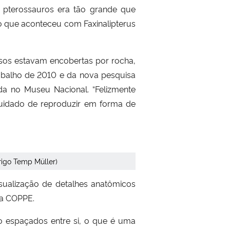
s pterossauros era tão grande que
 o que aconteceu com Faxinalipterus
ssos estavam encobertas por rocha,
abalho de 2010 e da nova pesquisa
ada no Museu Nacional. “Felizmente
 cuidado de reproduzir em forma de
rigo Temp Müller)
sualização de detalhes anatômicos
da COPPE.
 espaçados entre si, o que é uma