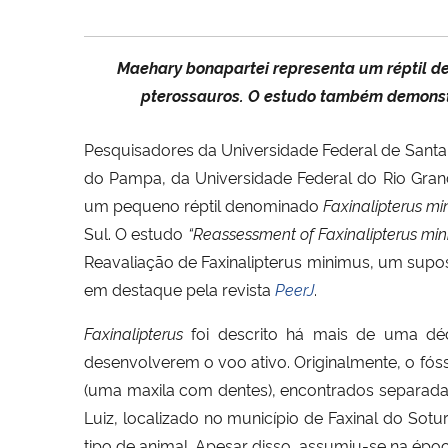
Maehary bonapartei representa um réptil d
pterossauros. O estudo também demonstr
P
esquisadores da Universidade Federal de Santa 
do Pampa, da Universidade Federal do Rio Gran
um pequeno réptil denominado
Faxinalipterus
mi
Sul.
O estudo
“Reassessment of Faxinalipterus mini
Reavaliação de Faxinalipterus minimus, um supos
em destaque pela revista
PeerJ
.
Faxinalipterus
foi descrito há mais de uma déc
desenvolverem o voo ativo. Originalmente, o fóss
(uma maxila com dentes), encontrados separadam
Luiz, localizado no município de Faxinal do Sot
tipo de animal. Apesar disso, assumiu-se na ép