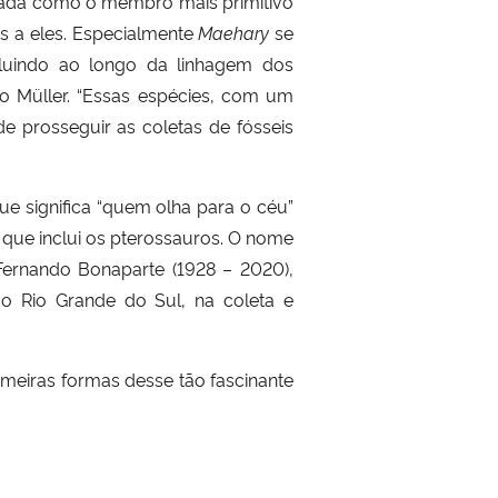
nada como o membro mais primitivo
 a eles. Especialmente
Maehary
se
luindo ao longo da linhagem dos
o Müller. “Essas espécies, com um
e prosseguir as coletas de fósseis
e significa “quem olha para o céu”
 que inclui os pterossauros. O nome
Fernando Bonaparte (1928 – 2020),
do Rio Grande do Sul, na coleta e
eiras formas desse tão fascinante