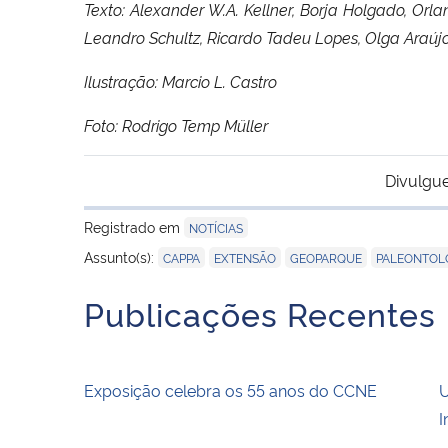
Texto: Alexander W.A. Kellner, Borja Holgado, Orla
Leandro Schultz, Ricardo Tadeu Lopes, Olga Araúj
Ilustração: Marcio L. Castro
Foto: Rodrigo Temp Müller
Divulgue
Registrado em
NOTÍCIAS
,
,
,
Assunto(s):
CAPPA
EXTENSÃO
GEOPARQUE
PALEONTOL
Publicações Recentes
Exposição celebra os 55 anos do CCNE
U
I