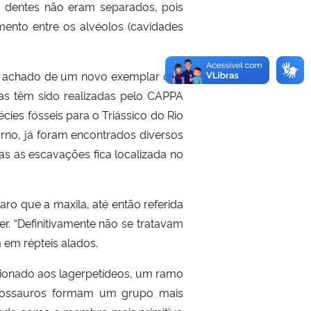
os dentes não eram separados, pois
mento entre os alvéolos (cavidades
 do achado de um novo exemplar que
icas têm sido realizadas pelo CAPPA
ies fósseis para o Triássico do Rio
turno, já foram encontrados diversos
as as escavações fica localizada no
o que a maxila, até então referida
r. “Definitivamente não se tratavam
 em répteis alados.
cionado aos lagerpetídeos, um ramo
terossauros formam um grupo mais