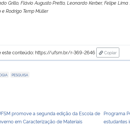
ndo Grillo, Flávio Augusto Pretto, Leonardo Kerber, Felipe Lima
o e Rodrigo Temp Müller
 este conteúdo:
https://ufsm.br/r-369-2646
Copiar
para área d
,
OGIA
PESQUISA
FSM promove a segunda edição da Escola de
Programa Pé
nverno em Caracterização de Materiais
estudantes 