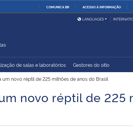
COMUNICA BR
ACESSO À INFORMAÇÃO
Ministério da Defesa
Ministério das Relações
Mini
IR
LANGUAGES
INTERNATI
Exteriores
PARA
O
Ministério da Cidadania
Ministério da Saúde
Mini
CONTEÚDO
tas
ização de salas e laboratórios
Gestores do sítio
Ministério do
Controladoria-Geral da
Mini
Desenvolvimento Regional
União
Famí
 um novo réptil de 225 milhões de anos do Brasil
Hum
um novo réptil de 225 
Advocacia-Geral da União
Banco Central do Brasil
Plan