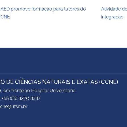
AED promove formação para tutores do
Atividade d
CCNE
integração
O DE CIÊNCIAS NATURAIS E EXATAS (CCNE)
3, em frente ao Hospital Universitário
: +55 (55) 3220 8337
 ccne@ufsm.br