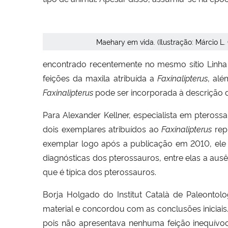
Maehary em vida. (Ilustração: Márcio L.
encontrado recentemente no mesmo sítio Linha
feições da maxila atribuída a
Faxinalipterus
, al
Faxinalipterus
pode ser incorporada à descrição 
Para Alexander Kellner, especialista em ptero
dois exemplares atribuídos ao
Faxinalipterus
rep
exemplar logo após a publicação em 2010, ele co
diagnósticas dos pterossauros, entre elas a ausê
que é típica dos pterossauros.
Borja Holgado do Institut Català de Paleontol
material e concordou com as conclusões iniciais.
pois não apresentava nenhuma feição inequívo