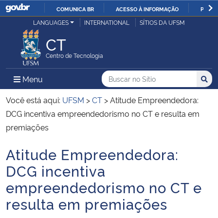
COMUNICA BR
ACESSO À INFORMAÇÃO
PARTI
Casa Civil
LANGUAGES
INTERNATIONAL
SÍTIOS DA UFSM
IR
PARA
CT
Ministério da Justiça e Segurança Pública
O
Centro de Tecnologia
CONTEÚDO
Ministério da Defesa
Buscar no no Sítio
Busca
Busca:
Menu Principal do Sítio
Menu
Busc
Ministério das Relações Exteriores
Você está aqui:
UFSM
>
CT
>
Atitude Empreendedora:
DCG incentiva empreendedorismo no CT e resulta em
Ministério da Economia
premiações
Atitude Empreendedora:
Ministério da Infraestrutura
Início do conteúdo
DCG incentiva
Ministério da Agricultura, Pecuária e Abastecimento
empreendedorismo no CT e
resulta em premiações
Ministério da Educação