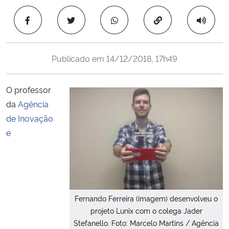
Ministério da Cidadania
Copiar para área 
Ministério da Saúde
Publicado em
14/12/2018, 17h49
Ministério de Minas e Energia
O professor
Ministério da Ciência, Tecnologia, Inovações e Comunicações
da
Agência
de Inovação
Ministério do Meio Ambiente
e
Ministério do Turismo
Ministério do Desenvolvimento Regional
Fernando Ferreira (imagem) desenvolveu o
Controladoria-Geral da União
projeto Lunix com o colega Jader
Stefanello. Foto: Marcelo Martins / Agência
Ministério da Mulher, da Família e dos Direitos Humanos