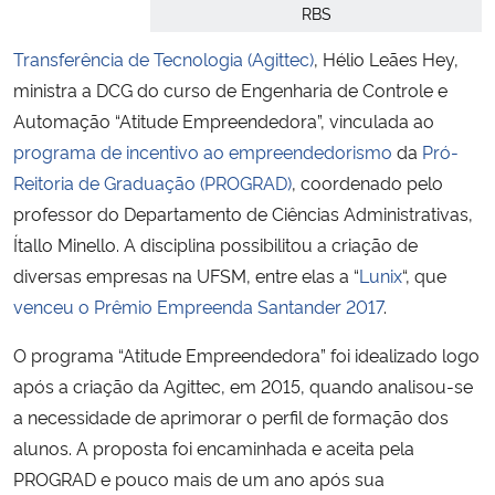
RBS
Secretaria-Geral
Transferência de Tecnologia (Agittec)
, Hélio Leães Hey,
ministra a DCG do curso de Engenharia de Controle e
Secretaria de Governo
Automação “Atitude Empreendedora”, vinculada ao
programa de incentivo ao empreendedorismo
da
Pró-
Gabinete de Segurança Institucional
Reitoria de Graduação (PROGRAD)
, coordenado pelo
professor do Departamento de Ciências Administrativas,
Advocacia-Geral da União
Ítallo Minello. A disciplina possibilitou a criação de
diversas empresas na UFSM, entre elas a “
Lunix
“, que
Banco Central do Brasil
venceu o Prêmio Empreenda Santander 2017
.
Planalto
O programa “Atitude Empreendedora” foi idealizado logo
após a criação da Agittec, em 2015, quando analisou-se
a necessidade de aprimorar o perfil de formação dos
alunos. A proposta foi encaminhada e aceita pela
PROGRAD e pouco mais de um ano após sua