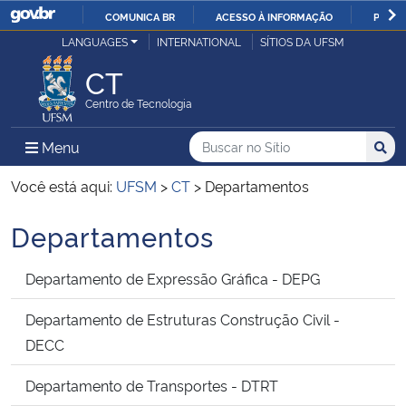
COMUNICA BR
ACESSO À INFORMAÇÃO
PARTI
Casa Civil
LANGUAGES
INTERNATIONAL
SÍTIOS DA UFSM
IR
PARA
CT
Ministério da Justiça e Segurança Pública
O
Centro de Tecnologia
CONTEÚDO
Ministério da Defesa
Buscar no no Sítio
Busca
Busca:
Menu Principal do Sítio
Menu
Busc
Ministério das Relações Exteriores
Você está aqui:
UFSM
>
CT
>
Departamentos
Departamentos
Ministério da Economia
Departamento de Expressão Gráfica - DEPG
Ministério da Infraestrutura
Departamento de Estruturas Construção Civil -
Ministério da Agricultura, Pecuária e Abastecimento
DECC
Ministério da Educação
Departamento de Transportes - DTRT