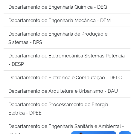
Ministério da Cidadania
Departamento de Engenharia Química - DEQ
Departamento de Engenharia Mecânica - DEM
Ministério da Saúde
Departamento de Engenharia de Produção e
Ministério de Minas e Energia
Sistemas - DPS
Ministério da Ciência, Tecnologia, Inovações e Comunicações
Departamento de Eletromecânica Sistemas Potência
- DESP
Ministério do Meio Ambiente
Departamento de Eletrônica e Computação - DELC
Ministério do Turismo
Departamento de Arquitetura e Urbanismo - DAU
Ministério do Desenvolvimento Regional
Departamento de Processamento de Energia
Elétrica - DPEE
Controladoria-Geral da União
Departamento de Engenharia Sanitária e Ambiental -
Ministério da Mulher, da Família e dos Direitos Humanos