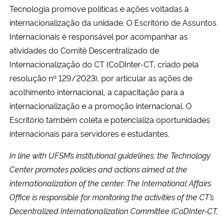
Tecnologia promove políticas e ações voltadas à
Ministério da Cidadania
internacionalização da unidade. O Escritório de Assuntos
Ministério da Saúde
Internacionais é responsável por acompanhar as
atividades do Comitê Descentralizado de
Ministério de Minas e Energia
Internacionalização do CT (CoDInter-CT, criado pela
resolução nº 129/2023), por articular as ações de
Ministério da Ciência, Tecnologia, Inovações e Comunicações
acolhimento internacional, a capacitação para a
internacionalização e a promoção internacional. O
Ministério do Meio Ambiente
Escritório também coleta e potencializa oportunidades
internacionais para servidores e estudantes.
Ministério do Turismo
In line with UFSM’s institutional guidelines, the Technology
Ministério do Desenvolvimento Regional
Center promotes policies and actions aimed at the
internationalization of the center. The International Affairs
Controladoria-Geral da União
Office is responsible for monitoring the activities of the CT’s
Decentralized Internationalization Committee (CoDInter-CT,
Ministério da Mulher, da Família e dos Direitos Humanos