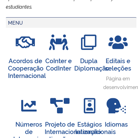
estudiantes.
MENU
Acordos de
CoInter e
Dupla
Editais e
Cooperação
CodInter
Diplomação
seleções
Internacional
Página em
desenvolvimen
Números
Projeto de
Estágios
Idiomas
de
Internacionalização
Internacionais