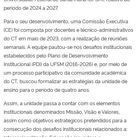
Ministério da Cidadania
período de 2024 a 2027.
Para o seu desenvolvimento, uma Comissão Executiva
Ministério da Saúde
(CE) foi composta por docentes e técnico-administrativos
do CT em maio de 2023, com a realização de reuniões
Ministério de Minas e Energia
semanais. A equipe pautou-se nos desafios institucionais
Ministério da Ciência, Tecnologia, Inovações e Comunicações
estabelecidos pelo Plano de Desenvolvimento
Institucional (PDI) da UFSM (2016-2026) e, por meio de
Ministério do Meio Ambiente
um processo participativo da comunidade acadêmica
do CT, buscou formalizar as estratégias da unidade de
Ministério do Turismo
ensino para o período de quatro anos.
Assim, a unidade passa a contar com os elementos
Ministério do Desenvolvimento Regional
institucionais denominados Missão, Visão e Valores,
Controladoria-Geral da União
assim como objetivos estratégicos pretendidos para a
consecução dos desafios institucionais relacionados a:
Ministério da Mulher, da Família e dos Direitos Humanos