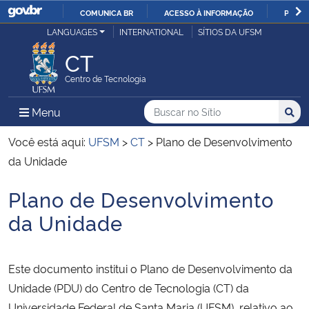
COMUNICA BR
ACESSO À INFORMAÇÃO
PARTI
Casa Civil
LANGUAGES
INTERNATIONAL
SÍTIOS DA UFSM
IR
PARA
CT
Ministério da Justiça e Segurança Pública
O
Centro de Tecnologia
CONTEÚDO
Ministério da Defesa
Buscar no no Sítio
Busca
Busca:
Menu Principal do Sítio
Menu
Busc
Ministério das Relações Exteriores
Você está aqui:
UFSM
>
CT
>
Plano de Desenvolvimento
da Unidade
Ministério da Economia
Plano de Desenvolvimento
Início do conteúdo
Ministério da Infraestrutura
da Unidade
Ministério da Agricultura, Pecuária e Abastecimento
Este documento institui o Plano de Desenvolvimento da
Ministério da Educação
Unidade (PDU) do Centro de Tecnologia (CT) da
Universidade Federal de Santa Maria (UFSM), relativo ao