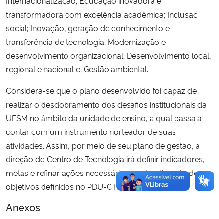
Internacionalização; Educação inovadora e
transformadora com excelência acadêmica; Inclusão
Secretaria-Geral
social; Inovação, geração de conhecimento e
transferência de tecnologia; Modernização e
Secretaria de Governo
desenvolvimento organizacional; Desenvolvimento local,
regional e nacional e; Gestão ambiental.
Gabinete de Segurança Institucional
Considera-se que o plano desenvolvido foi capaz de
Advocacia-Geral da União
realizar o desdobramento dos desafios institucionais da
UFSM no âmbito da unidade de ensino, a qual passa a
Banco Central do Brasil
contar com um instrumento norteador de suas
atividades. Assim, por meio de seu plano de gestão, a
Planalto
direção do Centro de Tecnologia irá definir indicadores,
metas e refinar ações necessárias ao atendimento dos
objetivos definidos no PDU-CT (2024-2027).
Anexos