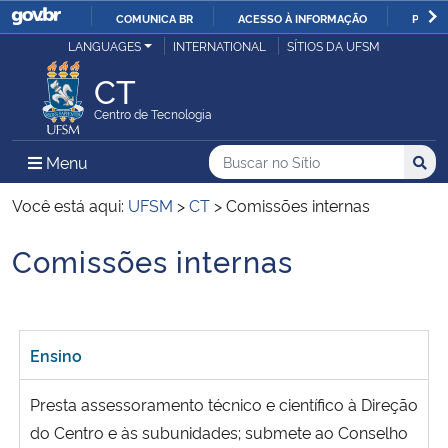
COMUNICA BR
ACESSO À INFORMAÇÃO
PARTI
Casa Civil
LANGUAGES
INTERNATIONAL
SÍTIOS DA UFSM
IR
PARA
CT
Ministério da Justiça e Segurança Pública
O
Centro de Tecnologia
CONTEÚDO
Ministério da Defesa
Buscar no no Sítio
Busca
Busca:
Menu Principal do Sítio
Menu
Busc
Ministério das Relações Exteriores
Você está aqui:
UFSM
>
CT
>
Comissões internas
Comissões internas
Ministério da Economia
Início do conteúdo
Ministério da Infraestrutura
Ensino
Ministério da Agricultura, Pecuária e Abastecimento
Presta assessoramento técnico e científico à Direção
Ministério da Educação
do Centro e às subunidades; submete ao Conselho