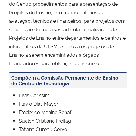
do Centro procedimentos para apresentação de
Ministério da Cidadania
Projetos de Ensino, bem como critérios de
avaliação, técnicos e financeiros, para projetos com
Ministério da Saúde
solicitação de recursos; articula a realização de
Projetos de Ensino entre departamentos e centros e
Ministério de Minas e Energia
intercentros da UFSM; e aprova os projetos de
Ministério da Ciência, Tecnologia, Inovações e Comunicações
Ensino a serem encaminhados a órgãos
financiadores para obtenção de recursos.
Ministério do Meio Ambiente
Compõem a Comissão Permanente de Ensino
do Centro de Tecnologia:
Ministério do Turismo
Elvis Carissimi
Ministério do Desenvolvimento Regional
Flávio Dias Mayer
Frederico Menine Schaf
Controladoria-Geral da União
Suelen Cristiane Freitag
Tatiana Cureau Cervo
Ministério da Mulher, da Família e dos Direitos Humanos