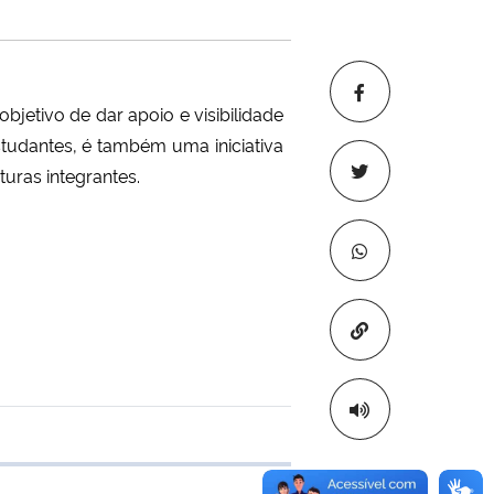
etivo de dar apoio e visibilidade
tudantes, é também uma iniciativa
turas integrantes.
Copiar para áre
 transferência