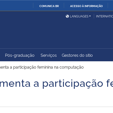
COMUNICA BR
ACESSO À INFORMAÇÃO
Ministério da Defesa
Ministério das Relações
Mini
IR
LANGUAGES
INTERNATI
Exteriores
PARA
O
Ministério da Cidadania
Ministério da Saúde
Mini
CONTEÚDO
Pós-graduação
Serviços
Gestores do sítio
Ministério do
Controladoria-Geral da
Mini
Desenvolvimento Regional
União
Famí
nta a participação feminina na computação
Hum
enta a participação f
Advocacia-Geral da União
Banco Central do Brasil
Plan