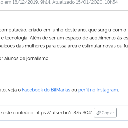
do em
18/12/2019, 9h14
. Atualizado
15/01/2020, 10h54
mputação, criado em junho deste ano, que surgiu com o obj
a e tecnologia. Além de ser um espaço de acolhimento às es
buições das mulheres para essa área e estimular novas ou fu
r alunos de jornalismo:
to, veja o
Facebook do BitMarias
ou
perfil no Instagram
.
e este conteúdo:
https://ufsm.br/r-375-3041
Copiar
para área de