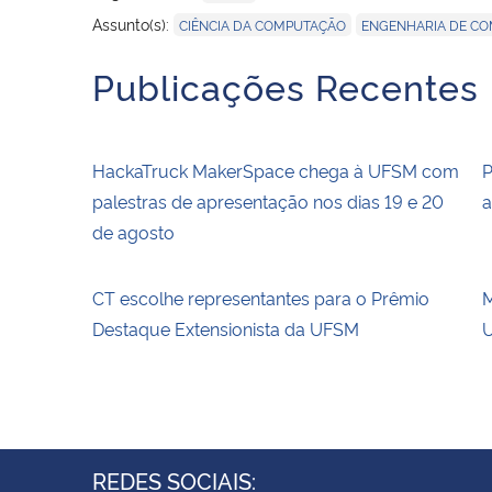
,
Assunto(s):
CIÊNCIA DA COMPUTAÇÃO
ENGENHARIA DE C
Publicações Recentes
HackaTruck MakerSpace chega à UFSM com
P
palestras de apresentação nos dias 19 e 20
a
de agosto
CT escolhe representantes para o Prêmio
M
Destaque Extensionista da UFSM
U
REDES SOCIAIS: