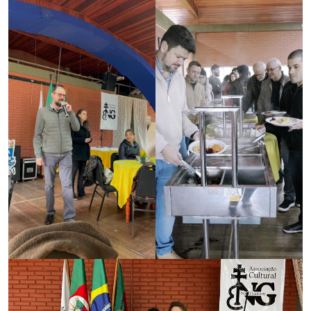
Secretaria-Geral
Secretaria de Governo
Gabinete de Segurança Institucional
Advocacia-Geral da União
Banco Central do Brasil
Planalto