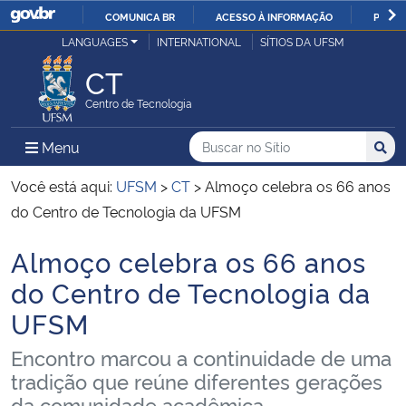
COMUNICA BR
ACESSO À INFORMAÇÃO
PARTI
Casa Civil
LANGUAGES
INTERNATIONAL
SÍTIOS DA UFSM
IR
PARA
CT
Ministério da Justiça e Segurança Pública
O
Centro de Tecnologia
CONTEÚDO
Ministério da Defesa
Buscar no no Sítio
Busca
Busca:
Menu Principal do Sítio
Menu
Busc
Ministério das Relações Exteriores
Você está aqui:
UFSM
>
CT
>
Almoço celebra os 66 anos
do Centro de Tecnologia da UFSM
Ministério da Economia
Almoço celebra os 66 anos
Início do conteúdo
Ministério da Infraestrutura
do Centro de Tecnologia da
UFSM
Ministério da Agricultura, Pecuária e Abastecimento
Encontro marcou a continuidade de uma
Ministério da Educação
tradição que reúne diferentes gerações
da comunidade acadêmica