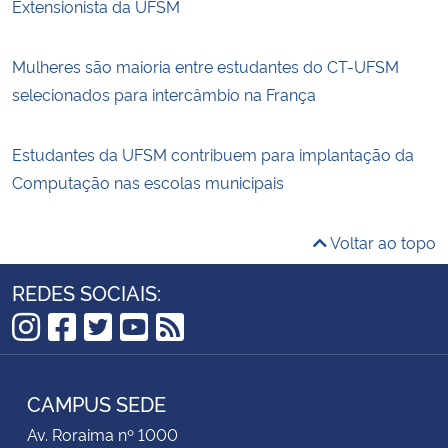
Extensionista da UFSM
Mulheres são maioria entre estudantes do CT-UFSM
selecionados para intercâmbio na França
Estudantes da UFSM contribuem para implantação da
Computação nas escolas municipais
Voltar ao topo
REDES SOCIAIS:
Instagram
Facebook
Twitter
YouTube
RSS
CAMPUS SEDE
Av. Roraima nº 1000