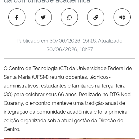
Ministério da Cidadania
Copiar para área 
Ministério da Saúde
Ministério de Minas e Energia
Publicado em
30/06/2026, 15h16
. Atualizado
30/06/2026, 18h27
Ministério da Ciência, Tecnologia, Inovações e Comunicações
O Centro de Tecnologia (CT) da Universidade Federal de
Ministério do Meio Ambiente
Santa Maria (UFSM) reuniu docentes, técnicos-
administrativos, estudantes e familiares na terça-feira
Ministério do Turismo
(30) para celebrar seus 66 anos. Realizado no DTG Noel
Guarany, o encontro manteve uma tradição anual de
Ministério do Desenvolvimento Regional
integração da comunidade acadêmica e foi a primeira
edição organizada sob a atual gestão da Direção do
Controladoria-Geral da União
Centro.
Ministério da Mulher, da Família e dos Direitos Humanos