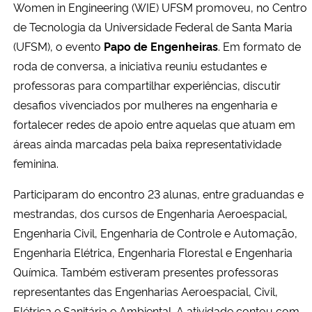
Women in Engineering (WIE) UFSM promoveu, no Centro
de Tecnologia da Universidade Federal de Santa Maria
Secretaria-Geral
(UFSM), o evento
Papo de Engenheiras
. Em formato de
roda de conversa, a iniciativa reuniu estudantes e
Secretaria de Governo
professoras para compartilhar experiências, discutir
desafios vivenciados por mulheres na engenharia e
Gabinete de Segurança Institucional
fortalecer redes de apoio entre aquelas que atuam em
áreas ainda marcadas pela baixa representatividade
Advocacia-Geral da União
feminina.
Banco Central do Brasil
Participaram do encontro 23 alunas, entre graduandas e
mestrandas, dos cursos de Engenharia Aeroespacial,
Planalto
Engenharia Civil, Engenharia de Controle e Automação,
Engenharia Elétrica, Engenharia Florestal e Engenharia
Química. Também estiveram presentes professoras
representantes das Engenharias Aeroespacial, Civil,
Elétrica e Sanitária e Ambiental. A atividade contou com