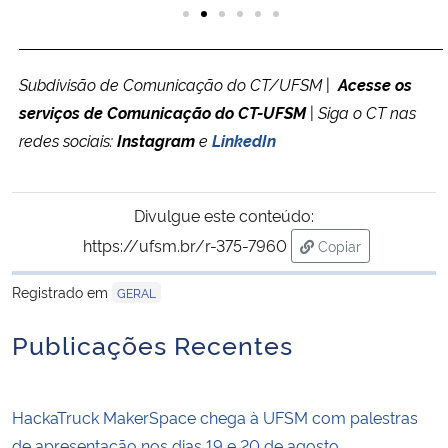
Subdivisão de Comunicação do CT/UFSM
|
Acesse os
serviços de Comunicação do CT-UFSM
|
Siga o CT nas
redes sociais:
Instagram
e
LinkedIn
Divulgue este conteúdo:
https://ufsm.br/r-375-7960
Copiar
para área de tran
Registrado em
GERAL
Publicações Recentes
HackaTruck MakerSpace chega à UFSM com palestras
de apresentação nos dias 19 e 20 de agosto