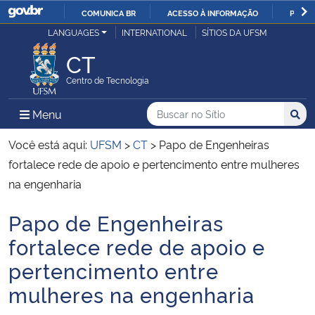
COMUNICA BR
ACESSO À INFORMAÇÃO
PARTI
Casa Civil
LANGUAGES
INTERNATIONAL
SÍTIOS DA UFSM
IR
PARA
CT
Ministério da Justiça e Segurança Pública
O
Centro de Tecnologia
CONTEÚDO
Ministério da Defesa
Buscar no no Sítio
Busca
Busca:
Menu Principal do Sítio
Menu
Busc
Ministério das Relações Exteriores
Você está aqui:
UFSM
>
CT
>
Papo de Engenheiras
fortalece rede de apoio e pertencimento entre mulheres
Ministério da Economia
na engenharia
Papo de Engenheiras
Ministério da Infraestrutura
Início do conteúdo
fortalece rede de apoio e
Ministério da Agricultura, Pecuária e Abastecimento
pertencimento entre
mulheres na engenharia
Ministério da Educação