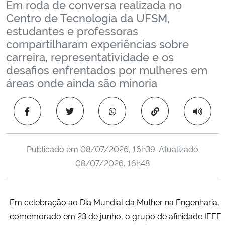
Em roda de conversa realizada no
Ministério da Cidadania
Centro de Tecnologia da UFSM,
estudantes e professoras
Ministério da Saúde
compartilharam experiências sobre
carreira, representatividade e os
Ministério de Minas e Energia
desafios enfrentados por mulheres em
áreas onde ainda são minoria
Ministério da Ciência, Tecnologia, Inovações e Comunicações
Copiar para área 
Ministério do Meio Ambiente
Ministério do Turismo
Publicado em
08/07/2026, 16h39
. Atualizado
08/07/2026, 16h48
Ministério do Desenvolvimento Regional
Controladoria-Geral da União
Em celebração ao Dia Mundial da Mulher na Engenharia,
comemorado em 23 de junho, o grupo de afinidade IEEE
Ministério da Mulher, da Família e dos Direitos Humanos