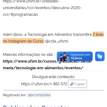
https://www.ufsm.br/unidades-
universitarias/ccr/eventos/descubra-2020-
ccr/#programacao
Além disso, a Tecnologia em Alimentos transmitirá
2 lives
no Instagram do Curso
(@csta_ufsm).
Maiores informações no site:
https://www.ufsm.br/cursos/graduacao/santa-
maria/tecnologia-em-alimentos/eventos/
Divulgue este conteúdo:
https://ufsm.br/r-382-572
Copiar
para área de trans
Registrado em
SEM CATEGORIA