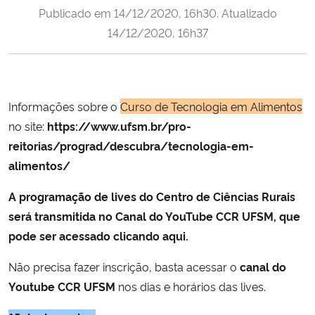
Publicado em
14/12/2020, 16h30
. Atualizado
Ministério da Cidadania
14/12/2020, 16h37
Ministério da Saúde
Ministério de Minas e Energia
Informações sobre o
Curso de Tecnologia em Alimentos
Ministério da Ciência, Tecnologia, Inovações e Comunicações
no site:
https://www.ufsm.br/pro-
reitorias/prograd/descubra/tecnologia-em-
Ministério do Meio Ambiente
alimentos/
A programação de lives do Centro de Ciências Rurais
Ministério do Turismo
será transmitida no Canal do YouTube CCR UFSM
, que
pode ser acessado clicando aqui.
Ministério do Desenvolvimento Regional
Não precisa fazer inscrição, basta acessar o
canal do
Controladoria-Geral da União
Youtube CCR UFSM
nos dias e horários das lives.
Ministério da Mulher, da Família e dos Direitos Humanos