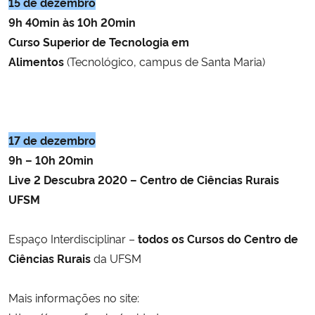
15 de dezembro
9h 40min às 10h 20min
Secretaria-Geral
Curso Superior de Tecnologia em
Alimentos
(Tecnológico, campus de Santa Maria)
Secretaria de Governo
Gabinete de Segurança Institucional
17 de dezembro
Advocacia-Geral da União
9h – 10h 20min
Live 2 Descubra 2020 – Centro de Ciências Rurais
Banco Central do Brasil
UFSM
Planalto
Espaço Interdisciplinar –
todos os Cursos do Centro de
Ciências Rurais
da UFSM
Mais informações no site: