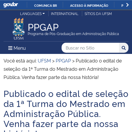
COMUNICA BR
ACESSO À INFORMAÇÃO
PARTI
Casa Civil
LANGUAGES
INTERNATIONAL
SÍTIOS DA UFSM
IR
PARA
PPGAP
Ministério da Justiça e Segurança Pública
O
Programa de Pós-Graduação em Administração Pública
CONTEÚDO
Ministério da Defesa
Buscar no no Sítio
Busca
Busca:
Menu Principal do Sítio
Menu
Busc
Ministério das Relações Exteriores
Você está aqui:
UFSM
>
PPGAP
>
Publicado o edital de
seleção da 1ª Turma do Mestrado em Administração
Ministério da Economia
Pública. Venha fazer parte da nossa história!
Publicado o edital de seleção
Ministério da Infraestrutura
Início do conteúdo
da 1ª Turma do Mestrado em
Ministério da Agricultura, Pecuária e Abastecimento
Administração Pública.
Venha fazer parte da nossa
Ministério da Educação