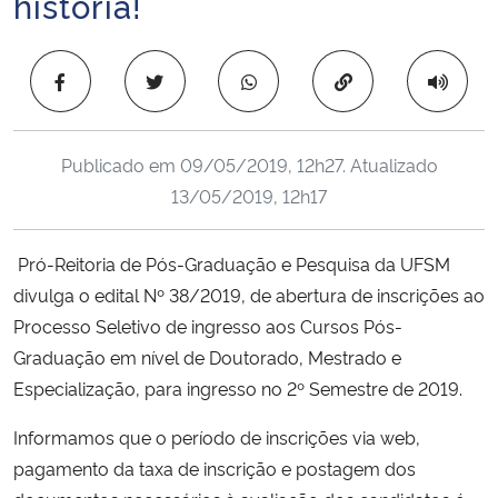
história!
Ministério da Cidadania
Copiar para área 
Ministério da Saúde
Ministério de Minas e Energia
Publicado em
09/05/2019, 12h27
. Atualizado
13/05/2019, 12h17
Ministério da Ciência, Tecnologia, Inovações e Comunicações
Ministério do Meio Ambiente
Pró-Reitoria de Pós-Graduação e Pesquisa da UFSM
divulga o edital Nº 38/2019, de abertura de inscrições ao
Ministério do Turismo
Processo Seletivo de ingresso aos Cursos Pós-
Gradua
ção em nível de Doutorado, Mestrado e
Ministério do Desenvolvimento Regional
Especialização, para ingresso no 2º Semestre de 2019.
Controladoria-Geral da União
Informamos que o período de inscrições via web,
pagamento da taxa de inscrição e postagem dos
Ministério da Mulher, da Família e dos Direitos Humanos