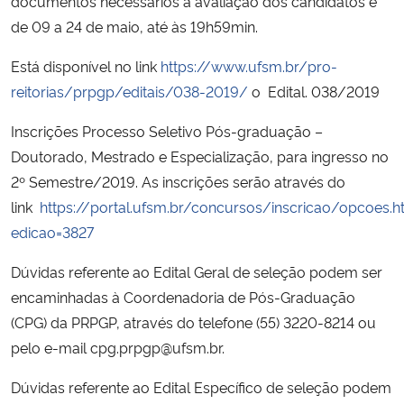
documentos necessários à avaliação dos candidatos é
de 09 a 24 de maio, até às 19h59min.
Secretaria-Geral
Está disponível no link
https://www.ufsm.br/pro-
reitorias/prpgp/editais/038-2019/
o
Edital. 038/2019
Secretaria de Governo
Inscrições Processo Seletivo Pós-graduação –
Gabinete de Segurança Institucional
Doutorado, Mestrado e Especialização, para ingresso no
2º Semestre/2019. As inscrições serão através do
Advocacia-Geral da União
link
https://portal.ufsm.br/concursos/inscricao/opcoes.h
edicao=3827
Banco Central do Brasil
Dúvidas referente ao Edital Geral de seleção podem ser
Planalto
encaminhadas à Coordenadoria de Pós-Graduação
(CPG) da PRPGP, através do telefone (55) 3220-8214 ou
pelo e-mail cpg.prpgp@ufsm.br.
Dúvidas referente ao Edital Específico de seleção podem