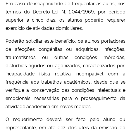
Em caso de incapacidade de frequentar às aulas, nos
termos do Decreto-Lei N. 1.044/1969, por período
Secretaria-Geral
superior a cinco dias, os alunos poderão requerer
exercício de atividades domiciliares.
Secretaria de Governo
Poderão solicitar este benefício, os alunos portadores
Gabinete de Segurança Institucional
de afecções congênitas ou adquiridas, infecções,
traumatismos ou outras condições mórbidas,
Advocacia-Geral da União
distúrbios agudos ou agonizados, caracterizados por:
incapacidade física relativa incompatível com a
Banco Central do Brasil
frequência aos trabalhos acadêmicos, desde que se
verifique a conservação das condições intelectuais e
Planalto
emocionais necessárias para o prosseguimento da
atividade acadêmica em novos moldes.
O requerimento deverá ser feito pelo aluno ou
representante, em até dez dias úteis da emissão do