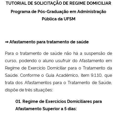
TUTORIAL DE SOLICITAÇÃO DE REGIME DOMICILIAR
Ministério da Cidadania
Programa de Pós-Graduação em Administração
Pública da UFSM
Ministério da Saúde
Ministério de Minas e Energia
⇒ Afastamento para tratamento de saúde
Ministério da Ciência, Tecnologia, Inovações e Comunicações
Para o tratamento de saúde não há a suspensão de
curso, podendo o aluno usufruir do Afastamento em
Ministério do Meio Ambiente
Regime de Exercício Domiciliar para o Tratamento da
Ministério do Turismo
Saúde. Conforme o Guia Acadêmico, item 9.1.10, que
trata dos Afastamentos para o Tratamento de Saúde,
Ministério do Desenvolvimento Regional
dispõe de três situações:
01. Regime de Exercícios Domiciliares para
Controladoria-Geral da União
Afastamento Superior a 5 dias:
Ministério da Mulher, da Família e dos Direitos Humanos