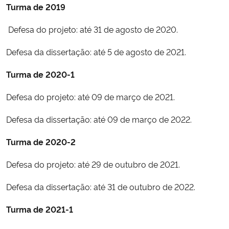
Turma de 2019
Ministério da Cidadania
Defesa do projeto: até 31 de agosto de 2020.
Ministério da Saúde
Defesa da dissertação: até 5 de agosto de 2021.
Ministério de Minas e Energia
Turma de 2020-1
Ministério da Ciência, Tecnologia, Inovações e Comunicações
Defesa do projeto: até 09 de março de 2021.
Ministério do Meio Ambiente
Defesa da dissertação: até 09 de março de 2022.
Turma de 2020-2
Ministério do Turismo
Defesa do projeto: até 29 de outubro de 2021.
Ministério do Desenvolvimento Regional
Defesa da dissertação: até 31 de outubro de 2022.
Controladoria-Geral da União
Turma de 2021-1
Ministério da Mulher, da Família e dos Direitos Humanos