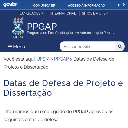
COMUNICA BR
ACESSO À INFORMAÇÃO
PARTI
Casa Civil
LANGUAGES
INTERNATIONAL
SÍTIOS DA UFSM
IR
PARA
PPGAP
Ministério da Justiça e Segurança Pública
O
Programa de Pós-Graduação em Administração Pública
CONTEÚDO
Ministério da Defesa
Buscar no no Sítio
Busca
Busca:
Menu Principal do Sítio
Menu
Busc
Ministério das Relações Exteriores
Você está aqui:
UFSM
>
PPGAP
>
Datas de Defesa de
Projeto e Dissertação
Ministério da Economia
Datas de Defesa de Projeto e
Início do conteúdo
Ministério da Infraestrutura
Dissertação
Ministério da Agricultura, Pecuária e Abastecimento
Informamos que o colegiado do PPGAP aprovou as
Ministério da Educação
seguintes datas de defesa: