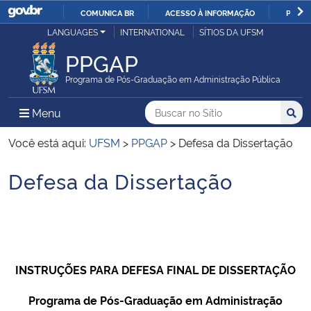
COMUNICA BR
ACESSO À INFORMAÇÃO
PARTI
Casa Civil
LANGUAGES
INTERNATIONAL
SÍTIOS DA UFSM
IR
PARA
PPGAP
Ministério da Justiça e Segurança Pública
O
Programa de Pós-Graduação em Administração Pública
CONTEÚDO
Ministério da Defesa
Buscar no no Sítio
Busca
Busca:
Menu Principal do Sítio
Menu
Busc
Ministério das Relações Exteriores
Você está aqui:
UFSM
>
PPGAP
>
Defesa da Dissertação
Defesa da Dissertação
Ministério da Economia
Início do conteúdo
Ministério da Infraestrutura
Ministério da Agricultura, Pecuária e Abastecimento
INSTRUÇÕES PARA DEFESA FINAL DE DISSERTAÇÃO
Ministério da Educação
Programa de Pós-Graduação em Administração