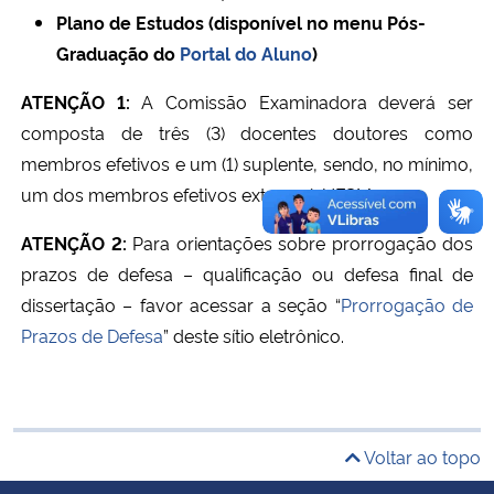
Plano de Estudos (disponível no menu Pós-
Graduação do
Portal do Aluno
)
Secretaria-Geral
ATENÇÃO 1:
A Comissão Examinadora deverá ser
Secretaria de Governo
composta de três (3) docentes doutores como
membros efetivos e um (1) suplente, sendo, no mínimo,
Gabinete de Segurança Institucional
um dos membros efetivos externo à UFSM.
Advocacia-Geral da União
ATENÇÃO 2:
Para orientações sobre prorrogação dos
prazos de defesa – qualificação ou defesa final de
Banco Central do Brasil
dissertação – favor acessar a seção “
Prorrogação de
Prazos de Defesa
” deste sítio eletrônico.
Planalto
Voltar ao topo