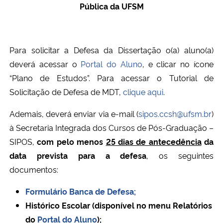
Pública da UFSM
Ministério da Cidadania
Ministério da Saúde
Para solicitar a Defesa da Dissertação o(a) aluno(a)
Ministério de Minas e Energia
deverá acessar o
Portal do Aluno
, e clicar no ícone
“Plano de Estudos”. Para acessar o Tutorial de
Ministério da Ciência, Tecnologia, Inovações e Comunicações
Solicitação de Defesa de MDT,
clique aqui
.
Ademais, deverá enviar via e-mail (
sipos.ccsh@ufsm.br
)
Ministério do Meio Ambiente
à Secretaria Integrada dos Cursos de Pós-Graduação –
SIPOS,
com pelo menos
25 dias de antecedência
da
Ministério do Turismo
data prevista para a defesa
, os seguintes
Ministério do Desenvolvimento Regional
documentos:
Formulário Banca de Defesa
;
Controladoria-Geral da União
Histórico Escolar (disponível no menu Relatórios
do
Portal do Aluno
);
Ministério da Mulher, da Família e dos Direitos Humanos