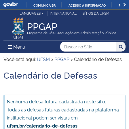
COMUNICA BR
ACESSO À INFORMAÇÃO
PARTI
Casa Civil
LANGUAGES
INTERNATIONAL
SÍTIOS DA UFSM
IR
PARA
PPGAP
Ministério da Justiça e Segurança Pública
O
Programa de Pós-Graduação em Administração Pública
CONTEÚDO
Ministério da Defesa
Buscar no no Sítio
Busca
Busca:
Menu Principal do Sítio
Menu
Busc
Ministério das Relações Exteriores
Você está aqui:
UFSM
>
PPGAP
>
Calendário de Defesas
Calendário de Defesas
Ministério da Economia
Início do conteúdo
Ministério da Infraestrutura
Nenhuma defesa futura cadastrada neste sítio.
Ministério da Agricultura, Pecuária e Abastecimento
Todas as defesas futuras cadastradas na plataforma
institucional podem ser vistas em
Ministério da Educação
ufsm.br/calendario-de-defesas
.