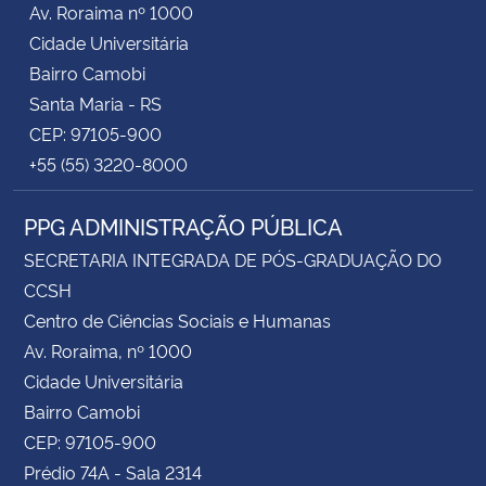
Av. Roraima nº 1000
Cidade Universitária
Secretaria-Geral
Bairro Camobi
Santa Maria - RS
Secretaria de Governo
CEP: 97105-900
+55 (55) 3220-8000
Gabinete de Segurança Institucional
PPG ADMINISTRAÇÃO PÚBLICA
Advocacia-Geral da União
SECRETARIA INTEGRADA DE PÓS-GRADUAÇÃO DO
Banco Central do Brasil
CCSH
Centro de Ciências Sociais e Humanas
Planalto
Av. Roraima, nº 1000
Cidade Universitária
Bairro Camobi
CEP: 97105-900
Prédio 74A - Sala 2314