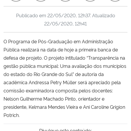
Ministério da Cidadania
Publicado em
22/05/2020, 12h37
. Atualizado
Ministério da Saúde
22/05/2020, 12h41
Ministério de Minas e Energia
O Programa de Pós-Graduação em Administração
Pública realizará na data de hoje a primeira banca de
Ministério da Ciência, Tecnologia, Inovações e Comunicações
defesa de projeto. O projeto intitulado “Transparência na
gestão pública municipal: Uma avaliação dos municípios
Ministério do Meio Ambiente
do estado do Rio Grande do Sul” de autoria da
acadêmica Andressa Petry Müller será apreciado pela
Ministério do Turismo
comissão examinadora composta pelos docentes:
Nelson Guilherme Machado Pinto, orientador e
Ministério do Desenvolvimento Regional
presidente, Kelmara Mendes Vieira e Ani Caroline Grigion
Controladoria-Geral da União
Potrich.
Ministério da Mulher, da Família e dos Direitos Humanos
Divulgue este conteúdo: