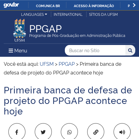
COMUNICA BR
ACESSO À INFORMAÇÃO
PARTI
Casa Civil
LANGUAGES
INTERNATIONAL
SÍTIOS DA UFSM
IR
PARA
PPGAP
Ministério da Justiça e Segurança Pública
O
Programa de Pós-Graduação em Administração Pública
CONTEÚDO
Ministério da Defesa
Buscar no no Sítio
Busca
Busca:
Menu Principal do Sítio
Menu
Busc
Ministério das Relações Exteriores
Você está aqui:
UFSM
>
PPGAP
>
Primeira banca de
defesa de projeto do PPGAP acontece hoje
Ministério da Economia
Primeira banca de defesa de
Início do conteúdo
Ministério da Infraestrutura
projeto do PPGAP acontece
hoje
Ministério da Agricultura, Pecuária e Abastecimento
Ministério da Educação
Copiar para área 