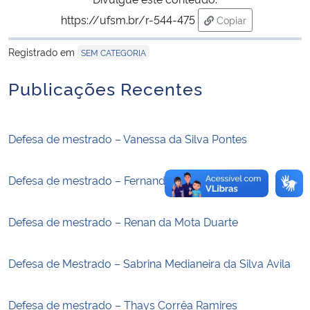
https://ufsm.br/r-544-475
Copiar
Secretaria-Geral
para área de trans
Registrado em
SEM CATEGORIA
Secretaria de Governo
Publicações Recentes
Gabinete de Segurança Institucional
Defesa de mestrado – Vanessa da Silva Pontes
Advocacia-Geral da União
Defesa de mestrado – Fernanda Silveira Roncato
Banco Central do Brasil
Planalto
Defesa de mestrado – Renan da Mota Duarte
Defesa de Mestrado – Sabrina Medianeira da Silva Avila
Defesa de mestrado – Thays Corrêa Ramires