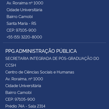
Av. Roraima nº 1000
Cidade Universitária
Secretaria-Geral
Bairro Camobi
Santa Maria - RS
Secretaria de Governo
CEP: 97105-900
+55 (55) 3220-8000
Gabinete de Segurança Institucional
PPG ADMINISTRAÇÃO PÚBLICA
Advocacia-Geral da União
SECRETARIA INTEGRADA DE PÓS-GRADUAÇÃO DO
Banco Central do Brasil
CCSH
Centro de Ciências Sociais e Humanas
Planalto
Av. Roraima, nº 1000
Cidade Universitária
Bairro Camobi
CEP: 97105-900
Prédio 74A - Sala 2314