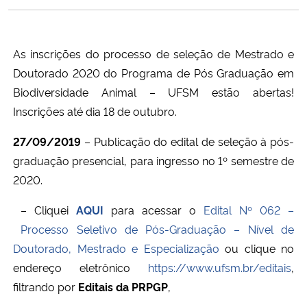
Ministério da Cidadania
Ministério da Saúde
As inscrições do processo de seleção de Mestrado e
Doutorado 2020 do Programa de Pós Graduação em
Ministério de Minas e Energia
Biodiversidade Animal – UFSM estão abertas!
Inscrições até dia 18 de outubro.
Ministério da Ciência, Tecnologia, Inovações e Comunicações
27/09/2019
– Publicação do edital de seleção à pós-
Ministério do Meio Ambiente
graduação presencial, para ingresso no 1º semestre de
2020.
Ministério do Turismo
– Cliquei
AQUI
para acessar o
Edital Nº 062 –
Processo Seletivo de Pós-Graduação – Nível de
Ministério do Desenvolvimento Regional
Doutorado, Mestrado e Especialização
ou clique no
endereço eletrônico
https://www.ufsm.br/editais
,
Controladoria-Geral da União
filtrando por
Editais da
PRPGP
,
Ministério da Mulher, da Família e dos Direitos Humanos