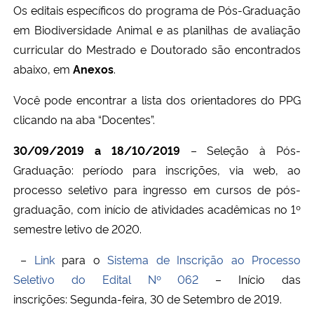
Os editais específicos do programa de Pós-Graduação
em Biodiversidade Animal e as planilhas de avaliação
Secretaria-Geral
curricular do Mestrado e Doutorado são encontrados
abaixo, em
Anexos
.
Secretaria de Governo
Você pode encontrar a lista dos orientadores do PPG
Gabinete de Segurança Institucional
clicando na aba “Docentes”.
Advocacia-Geral da União
30/09/2019 a 18/10/2019
– Seleção à Pós-
Graduação: período para inscrições, via web, ao
Banco Central do Brasil
processo seletivo para ingresso em cursos de pós-
graduação, com início de atividades acadêmicas no 1º
Planalto
semestre letivo de 2020.
–
Link
para o
Sistema de Inscrição ao Processo
Seletivo do Edital Nº 062
– Início das
inscrições: Segunda-feira, 30 de Setembro de 2019.