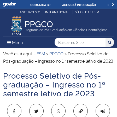
COMUNICA BR
ACESSO À INFORMAÇÃO
PARTI
Casa Civil
LANGUAGES
INTERNATIONAL
SÍTIOS DA UFSM
IR
PARA
PPGCO
Ministério da Justiça e Segurança Pública
O
Programa de Pós-Graduação em Ciências Odontológicas
CONTEÚDO
Ministério da Defesa
Buscar no no Sítio
Busca
Busca:
Menu Principal do Sítio
Menu
Busc
Ministério das Relações Exteriores
Você está aqui:
UFSM
>
PPGCO
>
Processo Seletivo de
Pós-graduação – Ingresso no 1º semestre letivo de 2023
Ministério da Economia
Processo Seletivo de Pós-
Início do conteúdo
Ministério da Infraestrutura
graduação – Ingresso no 1º
semestre letivo de 2023
Ministério da Agricultura, Pecuária e Abastecimento
Ministério da Educação
Copiar para área 