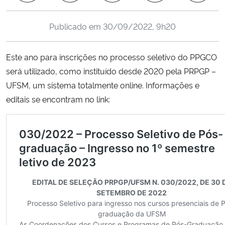
Ministério da Cidadania
Publicado em
30/09/2022, 9h20
Ministério da Saúde
Este ano para inscrições no processo seletivo do PPGCO
Ministério de Minas e Energia
será utilizado, como instituído desde 2020 pela PRPGP –
UFSM, um sistema totalmente online. Informações e
Ministério da Ciência, Tecnologia, Inovações e Comunicações
editais se encontram no link:
Ministério do Meio Ambiente
Ministério do Turismo
Ministério do Desenvolvimento Regional
Controladoria-Geral da União
Ministério da Mulher, da Família e dos Direitos Humanos