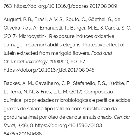
763. https://doi.org/10.1016/j.foodres.2017.08.009
Ministério da Cidadania
Augusti, P. R., Brasil, A. V. S., Souto, C., Göethel, G., de
Ministério da Saúde
Oliveira Rios, A., Emanuelli, T., Bürger, M. E., & Garcia, S. C.
(2017). Microcystin-LR exposure induces oxidative
Ministério de Minas e Energia
damage in Caenorhabditis elegans: Protective effect of
lutein extracted from marigold flowers.
Food and
Ministério da Ciência, Tecnologia, Inovações e Comunicações
Chemical Toxicology
,
109
(Pt 1), 60–67.
https://doi.org/10.1016/j.fct.2017.08.045
Ministério do Meio Ambiente
Backes, A. M., Cavalheiro, C. P., Stefanello, F. S., Lüdtke, F.
Ministério do Turismo
L., Terra, N. N., & Fries, L. L. M. (2017). Composição
química, propriedades microbiológicas e perfil de ácidos
Ministério do Desenvolvimento Regional
graxos de salame tipo Italiano com substituição da
gordura animal por óleo de canola emulsionado.
Ciencia
Controladoria-Geral da União
Rural
,
47
(8), 8. https://doi.org/10.1590/0103-
8478cr20160688
Ministério da Mulher, da Família e dos Direitos Humanos