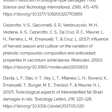
Science and Technology International
,
23
(6), 471–479.
https://doi.org/10.1177/1082013217701859
Cezarotto, V. S., Giacomelli, S. R., Vendruscolo, M. H.,
Vestena, A. S., Cezarotto, C. S., Da Cruz, R. C., Maurer, L.
H., Ferreira, L. M., Emanuelli, T., & Cruz, L. (2017). Influence
of harvest season and cultivar on the variation of
phenolic compounds composition and antioxidant
properties in vaccinium ashei leaves.
Molecules
,
22
(10).
https://doi.org/10.3390/molecules22101603
D’avila, L. F., Dias, V. T., Vey, L. T., Milanesi, L. H., Roversi, K.,
Emanuelli, T., Bürger, M. E., Trevizol, F., & Maurer, H. L.
(2017). Toxicological aspects of interesterified fat: Brain
damages in rats.
Toxicology Letters
,
276
, 122–128.
https://doi.org/10.1016/j.toxlet.2017.05.020