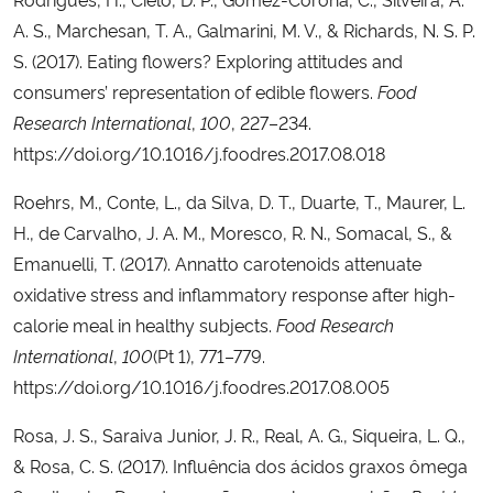
A. S., Marchesan, T. A., Galmarini, M. V., & Richards, N. S. P.
S. (2017). Eating flowers? Exploring attitudes and
consumers’ representation of edible flowers.
Food
Research International
,
100
, 227–234.
https://doi.org/10.1016/j.foodres.2017.08.018
Roehrs, M., Conte, L., da Silva, D. T., Duarte, T., Maurer, L.
H., de Carvalho, J. A. M., Moresco, R. N., Somacal, S., &
Emanuelli, T. (2017). Annatto carotenoids attenuate
oxidative stress and inflammatory response after high-
calorie meal in healthy subjects.
Food Research
International
,
100
(Pt 1), 771–779.
https://doi.org/10.1016/j.foodres.2017.08.005
Rosa, J. S., Saraiva Junior, J. R., Real, A. G., Siqueira, L. Q.,
& Rosa, C. S. (2017). Influência dos ácidos graxos ômega