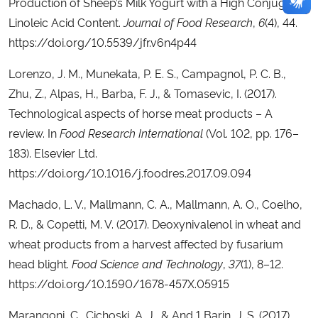
Production of Sheep’s Milk Yogurt with a High Conjugated
Linoleic Acid Content.
Journal of Food Research
,
6
(4), 44.
https://doi.org/10.5539/jfr.v6n4p44
Lorenzo, J. M., Munekata, P. E. S., Campagnol, P. C. B.,
Zhu, Z., Alpas, H., Barba, F. J., & Tomasevic, I. (2017).
Technological aspects of horse meat products – A
review. In
Food Research International
(Vol. 102, pp. 176–
183). Elsevier Ltd.
https://doi.org/10.1016/j.foodres.2017.09.094
Machado, L. V., Mallmann, C. A., Mallmann, A. O., Coelho,
R. D., & Copetti, M. V. (2017). Deoxynivalenol in wheat and
wheat products from a harvest affected by fusarium
head blight.
Food Science and Technology
,
37
(1), 8–12.
https://doi.org/10.1590/1678-457X.05915
Marangoni, C., Cichoski, A. J., & And 1 Barin, J. S. (2017).