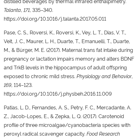
distilled beverages by thermal infrared enthalpimetry.
Talanta
,
171
, 335–340.
https://doi.org/10.1016/j.talanta.2017.05.011
Pase, C. S., Roversi, K., Roversi, K., Vey, L. T., Dias, V. T.,
Veit, J. C., Maurer, L. H., Duarte, T., Emanuelli, T., Duarte,
M., & Bürger, M. E. (2017). Maternal trans fat intake during
pregnancy or lactation impairs memory and alters BDNF
and TrkB levels in the hippocampus of adult offspring
exposed to chronic mild stress.
Physiology and Behavior
,
169
, 114–123.
https://doi.org/10.1016/j.physbeh.2016.11.009
Patias, L. D., Fernandes, A. S., Petry, F. C., Mercadante, A.
Z., Jacob-Lopes, E., & Zepka, L. Q. (2017). Carotenoid
profile of three microalgae/cyanobacteria species with
peroxyl radical scavenger capacity.
Food Research