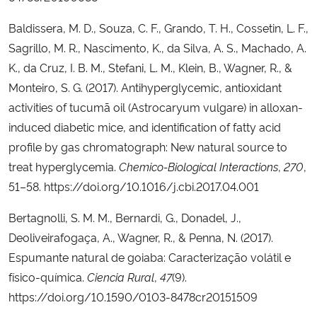
Baldissera, M. D., Souza, C. F., Grando, T. H., Cossetin, L. F.,
Secretaria-Geral
Sagrillo, M. R., Nascimento, K., da Silva, A. S., Machado, A.
K., da Cruz, I. B. M., Stefani, L. M., Klein, B., Wagner, R., &
Secretaria de Governo
Monteiro, S. G. (2017). Antihyperglycemic, antioxidant
activities of tucumã oil (Astrocaryum vulgare) in alloxan-
Gabinete de Segurança Institucional
induced diabetic mice, and identification of fatty acid
profile by gas chromatograph: New natural source to
Advocacia-Geral da União
treat hyperglycemia.
Chemico-Biological Interactions
,
270
,
Banco Central do Brasil
51–58. https://doi.org/10.1016/j.cbi.2017.04.001
Bertagnolli, S. M. M., Bernardi, G., Donadel, J.,
Planalto
Deoliveirafogaça, A., Wagner, R., & Penna, N. (2017).
Espumante natural de goiaba: Caracterização volátil e
físico-química.
Ciencia Rural
,
47
(9).
https://doi.org/10.1590/0103-8478cr20151509