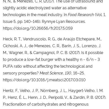
N. N., & Menezes, C. R. (2017). The use of ultrasound and
slightly acidic electrolyzed water as alternative
technologies in the meat industry. In
Food Research
(Vol. 1,
Issue 5, pp. 140–146). Rynnye Lyan Resources.
https://doi.org/10.26656/fr.2017.5.059
Heck, R. T., Vendruscolo, R. G., de Araújo Etchepare, M.,
Cichoski, A. J., de Menezes, C. R., Barin, J. S., Lorenzo, J.
M., Wagner, R., & Campagnol, P. C. B. (2017). Is it possible
to produce a low-fat burger with a healthy n − 6/n − 3
PUFA ratio without affecting the technological and
sensory properties?
Meat Science
,
130
, 16–25.
https://doi.org/10.1016/j.meatsci.2017.03.010
Hentz, F., Velho, J. P., Nörnberg, J. L., Haygert-Velho, I. M.
P., Henz, É. L., Henn, J. D., Peripolli, V., & Zardin, P. B. (2017).
Fractionation of carbohydrates and nitrogenous