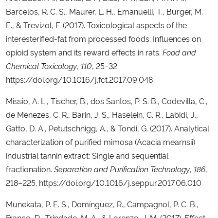
Barcelos, R. C. S., Maurer, L. H., Emanuelli, T., Burger, M.
E., & Trevizol, F. (2017). Toxicological aspects of the
interesterified-fat from processed foods: Influences on
opioid system and its reward effects in rats.
Food and
Chemical Toxicology
,
110
, 25–32.
https://doi.org/10.1016/j.fct.2017.09.048
Missio, A. L., Tischer, B., dos Santos, P. S. B., Codevilla, C.,
de Menezes, C. R., Barin, J. S., Haselein, C. R., Labidi, J.,
Gatto, D. A., Petutschnigg, A., & Tondi, G. (2017). Analytical
characterization of purified mimosa (Acacia mearnsii)
industrial tannin extract: Single and sequential
fractionation.
Separation and Purification Technology
,
186
,
218–225. https://doi.org/10.1016/j.seppur.2017.06.010
Munekata, P. E. S., Domínguez, R., Campagnol, P. C. B.,
Franco, D., Trindade, M. A., & Lorenzo, J. M. (2017). Effect