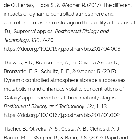
de O., Ferrão, T. dos S., & Wagner, R. (2017). The different
impacts of dynamic controlled atmosphere and
controlled atmosphere storage in the quality attributes of
‘Fuji Suprema’ apples.
Postharvest Biology and
Technology
,
130
, 7–20.
https://doi.org/10.1016/j.postharvbio.2017.04.003
Thewes, F. R., Brackmann, A., de Oliveira Anese, R.,
Bronzatto, E. S., Schultz, E. E., & Wagner, R. (2017).
Dynamic controlled atmosphere storage suppresses
metabolism and enhances volatile concentrations of
‘Galaxy’ apple harvested at three maturity stages.
Postharvest Biology and Technology
,
127
, 1–13.
https://doi.org/10.1016/j.postharvbio.2017.01.002
Tischer, B., Oliveira, A. S., Costa, A. B., Cichoski, A. J.,
Barcia, M. T., Wagner, R., & Barin, J. S. (2017). Rapid and