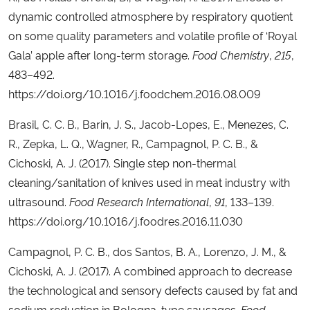
dynamic controlled atmosphere by respiratory quotient
on some quality parameters and volatile profile of ‘Royal
Gala’ apple after long-term storage.
Food Chemistry
,
215
,
483–492.
https://doi.org/10.1016/j.foodchem.2016.08.009
Brasil, C. C. B., Barin, J. S., Jacob-Lopes, E., Menezes, C.
R., Zepka, L. Q., Wagner, R., Campagnol, P. C. B., &
Cichoski, A. J. (2017). Single step non-thermal
cleaning/sanitation of knives used in meat industry with
ultrasound.
Food Research International
,
91
, 133–139.
https://doi.org/10.1016/j.foodres.2016.11.030
Campagnol, P. C. B., dos Santos, B. A., Lorenzo, J. M., &
Cichoski, A. J. (2017). A combined approach to decrease
the technological and sensory defects caused by fat and
sodium reduction in Bologna-type sausages.
Food