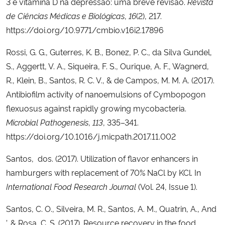
3 e vitamina D na depressão: uma breve revisão.
Revista
de Ciências Médicas e Biológicas
,
16
(2), 217.
https://doi.org/10.9771/cmbio.v16i2.17896
Rossi, G. G., Guterres, K. B., Bonez, P. C., da Silva Gundel,
S., Aggertt, V. A., Siqueira, F. S., Ourique, A. F., Wagnerd,
R., Klein, B., Santos, R. C. V., & de Campos, M. M. A. (2017).
Antibiofilm activity of nanoemulsions of Cymbopogon
flexuosus against rapidly growing mycobacteria.
Microbial Pathogenesis
,
113
, 335–341.
https://doi.org/10.1016/j.micpath.2017.11.002
Santos, dos. (2017). Utilization of flavor enhancers in
hamburgers with replacement of 70% NaCl by KCl. In
International Food Research Journal
(Vol. 24, Issue 1).
Santos, C. O., Silveira, M. R., Santos, A. M., Quatrin, A., And
’, & Rosa, C. S. (2017). Resource recovery in the food