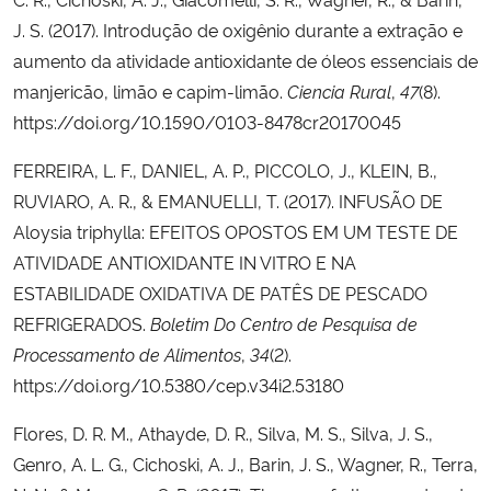
J. S. (2017). Introdução de oxigênio durante a extração e
aumento da atividade antioxidante de óleos essenciais de
manjericão, limão e capim-limão.
Ciencia Rural
,
47
(8).
https://doi.org/10.1590/0103-8478cr20170045
FERREIRA, L. F., DANIEL, A. P., PICCOLO, J., KLEIN, B.,
RUVIARO, A. R., & EMANUELLI, T. (2017). INFUSÃO DE
Aloysia triphylla: EFEITOS OPOSTOS EM UM TESTE DE
ATIVIDADE ANTIOXIDANTE IN VITRO E NA
ESTABILIDADE OXIDATIVA DE PATÊS DE PESCADO
REFRIGERADOS.
Boletim Do Centro de Pesquisa de
Processamento de Alimentos
,
34
(2).
https://doi.org/10.5380/cep.v34i2.53180
Flores, D. R. M., Athayde, D. R., Silva, M. S., Silva, J. S.,
Genro, A. L. G., Cichoski, A. J., Barin, J. S., Wagner, R., Terra,