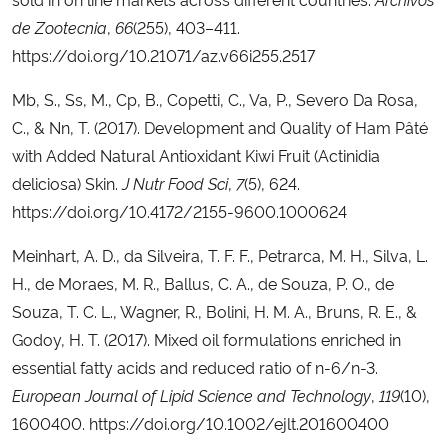
de Zootecnia
,
66
(255), 403–411.
https://doi.org/10.21071/az.v66i255.2517
Mb, S., Ss, M., Cp, B., Copetti, C., Va, P., Severo Da Rosa,
C., & Nn, T. (2017). Development and Quality of Ham Pâté
with Added Natural Antioxidant Kiwi Fruit (Actinidia
deliciosa) Skin.
J Nutr Food Sci
,
7
(5), 624.
https://doi.org/10.4172/2155-9600.1000624
Meinhart, A. D., da Silveira, T. F. F., Petrarca, M. H., Silva, L.
H., de Moraes, M. R., Ballus, C. A., de Souza, P. O., de
Souza, T. C. L., Wagner, R., Bolini, H. M. A., Bruns, R. E., &
Godoy, H. T. (2017). Mixed oil formulations enriched in
essential fatty acids and reduced ratio of n-6/n-3.
European Journal of Lipid Science and Technology
,
119
(10),
1600400. https://doi.org/10.1002/ejlt.201600400