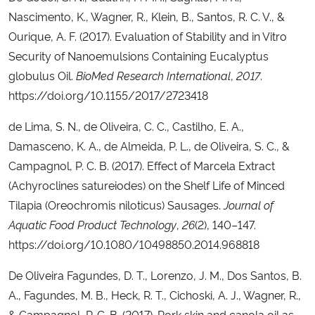
Nascimento, K., Wagner, R., Klein, B., Santos, R. C. V., &
Ourique, A. F. (2017). Evaluation of Stability and in Vitro
Security of Nanoemulsions Containing Eucalyptus
globulus Oil.
BioMed Research International
,
2017
.
https://doi.org/10.1155/2017/2723418
de Lima, S. N., de Oliveira, C. C., Castilho, E. A.,
Damasceno, K. A., de Almeida, P. L., de Oliveira, S. C., &
Campagnol, P. C. B. (2017). Effect of Marcela Extract
(Achyroclines satureiodes) on the Shelf Life of Minced
Tilapia (Oreochromis niloticus) Sausages.
Journal of
Aquatic Food Product Technology
,
26
(2), 140–147.
https://doi.org/10.1080/10498850.2014.968818
De Oliveira Fagundes, D. T., Lorenzo, J. M., Dos Santos, B.
A., Fagundes, M. B., Heck, R. T., Cichoski, A. J., Wagner, R.,
& Campagnol, P. C. B. (2017). Pork skin and canola oil as