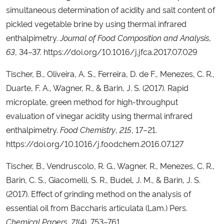
simultaneous determination of acidity and salt content of
pickled vegetable brine by using thermal infrared
enthalpimetry.
Journal of Food Composition and Analysis
,
63
, 34–37. https://doi.org/10.1016/j.jfca.2017.07.029
Tischer, B., Oliveira, A. S., Ferreira, D. de F., Menezes, C. R.,
Duarte, F. A., Wagner, R., & Barin, J. S. (2017). Rapid
microplate, green method for high-throughput
evaluation of vinegar acidity using thermal infrared
enthalpimetry.
Food Chemistry
,
215
, 17–21.
https://doi.org/10.1016/j.foodchem.2016.07.127
Tischer, B., Vendruscolo, R. G., Wagner, R., Menezes, C. R.,
Barin, C. S., Giacomelli, S. R., Budel, J. M., & Barin, J. S.
(2017). Effect of grinding method on the analysis of
essential oil from Baccharis articulata (Lam.) Pers.
Chemical Papers
,
71
(4), 753–761.