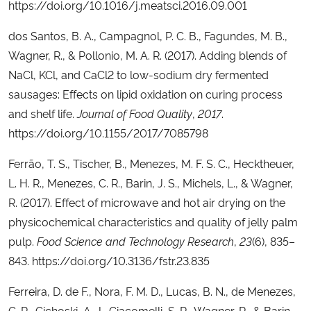
https://doi.org/10.1016/j.meatsci.2016.09.001
dos Santos, B. A., Campagnol, P. C. B., Fagundes, M. B.,
Wagner, R., & Pollonio, M. A. R. (2017). Adding blends of
NaCl, KCl, and CaCl2 to low-sodium dry fermented
sausages: Effects on lipid oxidation on curing process
and shelf life.
Journal of Food Quality
,
2017
.
https://doi.org/10.1155/2017/7085798
Ferrão, T. S., Tischer, B., Menezes, M. F. S. C., Hecktheuer,
L. H. R., Menezes, C. R., Barin, J. S., Michels, L., & Wagner,
R. (2017). Effect of microwave and hot air drying on the
physicochemical characteristics and quality of jelly palm
pulp.
Food Science and Technology Research
,
23
(6), 835–
843. https://doi.org/10.3136/fstr.23.835
Ferreira, D. de F., Nora, F. M. D., Lucas, B. N., de Menezes,
C. R., Cichoski, A. J., Giacomelli, S. R., Wagner, R., & Barin,