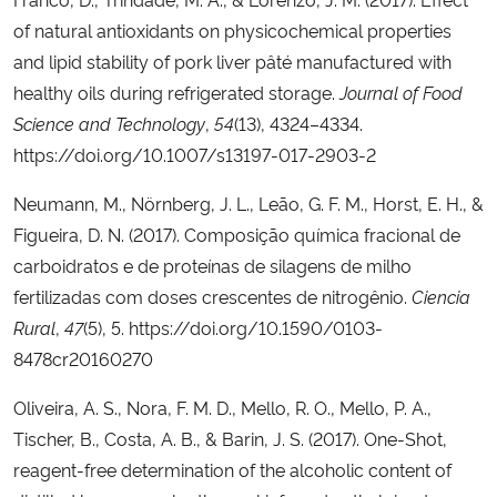
of natural antioxidants on physicochemical properties
and lipid stability of pork liver pâté manufactured with
healthy oils during refrigerated storage.
Journal of Food
Science and Technology
,
54
(13), 4324–4334.
https://doi.org/10.1007/s13197-017-2903-2
Neumann, M., Nörnberg, J. L., Leão, G. F. M., Horst, E. H., &
Figueira, D. N. (2017). Composição química fracional de
carboidratos e de proteínas de silagens de milho
fertilizadas com doses crescentes de nitrogênio.
Ciencia
Rural
,
47
(5), 5. https://doi.org/10.1590/0103-
8478cr20160270
Oliveira, A. S., Nora, F. M. D., Mello, R. O., Mello, P. A.,
Tischer, B., Costa, A. B., & Barin, J. S. (2017). One-Shot,
reagent-free determination of the alcoholic content of