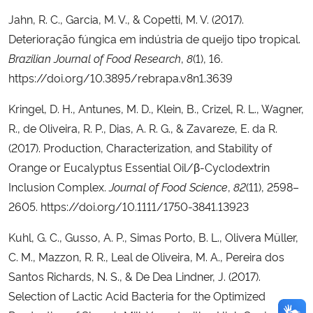
Jahn, R. C., Garcia, M. V., & Copetti, M. V. (2017).
Deterioração fúngica em indústria de queijo tipo tropical.
Brazilian Journal of Food Research
,
8
(1), 16.
https://doi.org/10.3895/rebrapa.v8n1.3639
Kringel, D. H., Antunes, M. D., Klein, B., Crizel, R. L., Wagner,
R., de Oliveira, R. P., Dias, A. R. G., & Zavareze, E. da R.
(2017). Production, Characterization, and Stability of
Orange or Eucalyptus Essential Oil/β-Cyclodextrin
Inclusion Complex.
Journal of Food Science
,
82
(11), 2598–
2605. https://doi.org/10.1111/1750-3841.13923
Kuhl, G. C., Gusso, A. P., Simas Porto, B. L., Olivera Müller,
C. M., Mazzon, R. R., Leal de Oliveira, M. A., Pereira dos
Santos Richards, N. S., & De Dea Lindner, J. (2017).
Selection of Lactic Acid Bacteria for the Optimized