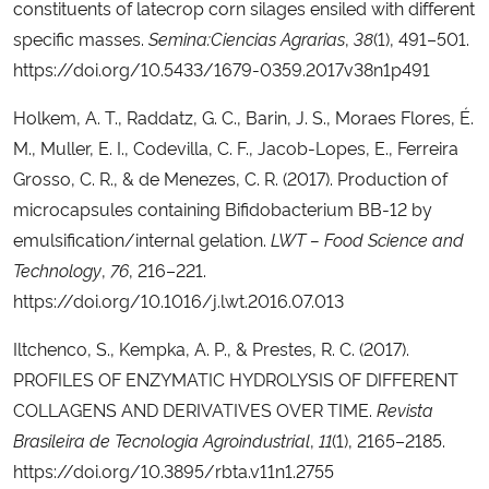
constituents of latecrop corn silages ensiled with different
specific masses.
Semina:Ciencias Agrarias
,
38
(1), 491–501.
https://doi.org/10.5433/1679-0359.2017v38n1p491
Holkem, A. T., Raddatz, G. C., Barin, J. S., Moraes Flores, É.
M., Muller, E. I., Codevilla, C. F., Jacob-Lopes, E., Ferreira
Grosso, C. R., & de Menezes, C. R. (2017). Production of
microcapsules containing Bifidobacterium BB-12 by
emulsification/internal gelation.
LWT – Food Science and
Technology
,
76
, 216–221.
https://doi.org/10.1016/j.lwt.2016.07.013
Iltchenco, S., Kempka, A. P., & Prestes, R. C. (2017).
PROFILES OF ENZYMATIC HYDROLYSIS OF DIFFERENT
COLLAGENS AND DERIVATIVES OVER TIME.
Revista
Brasileira de Tecnologia Agroindustrial
,
11
(1), 2165–2185.
https://doi.org/10.3895/rbta.v11n1.2755