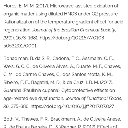
Flores, E. M. M. (2017). Microwave-assisted oxidation of
organic matter using diluted HNO3 under O2 pressure:
Rationalization of the temperature gradient effect for acid
regeneration.
Journal of the Brazilian Chemical Society
,
28
(9), 1673–1681. https://doi.org/10.21577/0103-
5053.20170001
Bonadiman, B. da S. R., Cadoná, F. C., Assmann, C. E.,
Weis, G. C. C., de Oliveira Alves, A., Duarte, M. F., Chaves,
C. M., do Carmo Chaves, C., dos Santos Motta, K. M.,
Ribeiro, E. E., Bagatini, M. D., & da Cruz, I. B. M. (2017).
Guarana (Paullinia cupana): Cytoprotective effects on
age-related eye dysfunction.
Journal of Functional Foods
,
36
, 375–386. https://doi.org/10.1016/j.jff.2017.07.027
Both, V., Thewes, F. R., Brackmann, A., de Oliveira Anese,
R., de Freitas Ferreira, D., & Wagner, R. (2017). Effects of