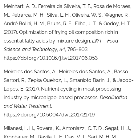
Meinhart, A. D., Ferreira da Silveira, T. F., Rosa de Moraes,
M., Petrarca, M. H., Silva, L. H., Oliveira, W. S., Wagner, R.,
André Bolini, H. M., Bruns, R. E., Filho, J. T., & Godoy, H. T.
(2017). Optimization of frying oil composition rich in
essential fatty acids by mixture design.
LWT – Food
Science and Technology
,
84
, 795–803.
https://doi.org/10.1016/j.lwt.2017.06.053
Meireles dos Santos, A., Meireles dos Santos, A., Basso
Sartori, R., Zepka Queiroz, L., Smanioto Barin, J., & Jacob-
Lopes, E. (2017). Nutrient cycling in meat processing
industry by microalgae-based processes.
Desalination
and Water Treatment
.
https://doi.org/10.5004/dwt.2017.21719
Milanesi, L. H., Roversi, K., Antoniazzi, C. T. D., Segat, H. J.,
Kronbauer, M., D’avila, L. F., Dias, V. T., Sari, M. H. M.,