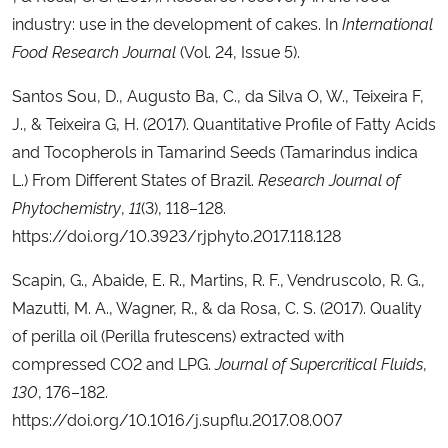
industry: use in the development of cakes. In
International
Food Research Journal
(Vol. 24, Issue 5).
Santos Sou, D., Augusto Ba, C., da Silva O, W., Teixeira F,
J., & Teixeira G, H. (2017). Quantitative Profile of Fatty Acids
and Tocopherols in Tamarind Seeds (Tamarindus indica
L.) From Different States of Brazil.
Research Journal of
Phytochemistry
,
11
(3), 118–128.
https://doi.org/10.3923/rjphyto.2017.118.128
Scapin, G., Abaide, E. R., Martins, R. F., Vendruscolo, R. G.,
Mazutti, M. A., Wagner, R., & da Rosa, C. S. (2017). Quality
of perilla oil (Perilla frutescens) extracted with
compressed CO2 and LPG.
Journal of Supercritical Fluids
,
130
, 176–182.
https://doi.org/10.1016/j.supflu.2017.08.007