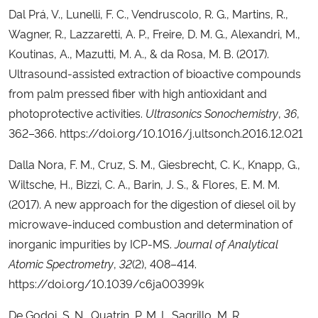
Dal Prá, V., Lunelli, F. C., Vendruscolo, R. G., Martins, R.,
Wagner, R., Lazzaretti, A. P., Freire, D. M. G., Alexandri, M.,
Koutinas, A., Mazutti, M. A., & da Rosa, M. B. (2017).
Ultrasound-assisted extraction of bioactive compounds
from palm pressed fiber with high antioxidant and
photoprotective activities.
Ultrasonics Sonochemistry
,
36
,
362–366. https://doi.org/10.1016/j.ultsonch.2016.12.021
Dalla Nora, F. M., Cruz, S. M., Giesbrecht, C. K., Knapp, G.,
Wiltsche, H., Bizzi, C. A., Barin, J. S., & Flores, E. M. M.
(2017). A new approach for the digestion of diesel oil by
microwave-induced combustion and determination of
inorganic impurities by ICP-MS.
Journal of Analytical
Atomic Spectrometry
,
32
(2), 408–414.
https://doi.org/10.1039/c6ja00399k
De Godoi, S. N., Quatrin, P. M. I., Sagrillo, M. R.,