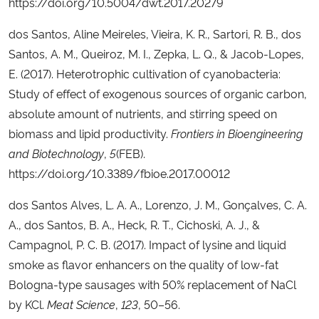
https://doi.org/10.5004/dwt.2017.20279
dos Santos, Aline Meireles, Vieira, K. R., Sartori, R. B., dos
Santos, A. M., Queiroz, M. I., Zepka, L. Q., & Jacob-Lopes,
E. (2017). Heterotrophic cultivation of cyanobacteria:
Study of effect of exogenous sources of organic carbon,
absolute amount of nutrients, and stirring speed on
biomass and lipid productivity.
Frontiers in Bioengineering
and Biotechnology
,
5
(FEB).
https://doi.org/10.3389/fbioe.2017.00012
dos Santos Alves, L. A. A., Lorenzo, J. M., Gonçalves, C. A.
A., dos Santos, B. A., Heck, R. T., Cichoski, A. J., &
Campagnol, P. C. B. (2017). Impact of lysine and liquid
smoke as flavor enhancers on the quality of low-fat
Bologna-type sausages with 50% replacement of NaCl
by KCl.
Meat Science
,
123
, 50–56.