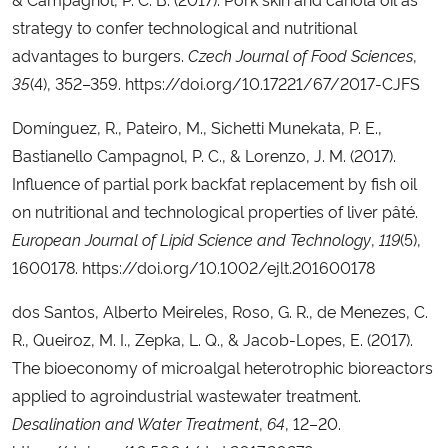
strategy to confer technological and nutritional
advantages to burgers.
Czech Journal of Food Sciences
,
35
(4), 352–359. https://doi.org/10.17221/67/2017-CJFS
Domínguez, R., Pateiro, M., Sichetti Munekata, P. E.,
Bastianello Campagnol, P. C., & Lorenzo, J. M. (2017).
Influence of partial pork backfat replacement by fish oil
on nutritional and technological properties of liver pâté.
European Journal of Lipid Science and Technology
,
119
(5),
1600178. https://doi.org/10.1002/ejlt.201600178
dos Santos, Alberto Meireles, Roso, G. R., de Menezes, C.
R., Queiroz, M. I., Zepka, L. Q., & Jacob-Lopes, E. (2017).
The bioeconomy of microalgal heterotrophic bioreactors
applied to agroindustrial wastewater treatment.
Desalination and Water Treatment
,
64
, 12–20.