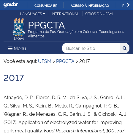
COMUNICA BR
ACESSO À INFORMAÇÃO
PARTI
Casa Civil
LANGUAGES
INTERNATIONAL
SÍTIOS DA UFSM
IR
PPGCTA
PARA
Ministério da Justiça e Segurança Pública
O
Programa de Pós-Graduação em Ciência e Tecnologia dos
Alimentos
CONTEÚDO
Ministério da Defesa
Buscar no no Sítio
Busca
Busca:
Menu Principal do Sítio
Menu
Busc
Ministério das Relações Exteriores
Você está aqui:
UFSM
>
PPGCTA
>
2017
2017
Ministério da Economia
Início do conteúdo
Ministério da Infraestrutura
Athayde, D. R., Flores, D. R. M., da Silva, J. S., Genro, A. L.
G., Silva, M. S., Klein, B., Mello, R., Campagnol, P. C. B.,
Ministério da Agricultura, Pecuária e Abastecimento
Wagner, R., de Menezes, C. R., Barin, J. S., & Cichoski, A. J.
(2017). Application of electrolyzed water for improving
Ministério da Educação
pork meat quality.
Food Research International
,
100
, 757–