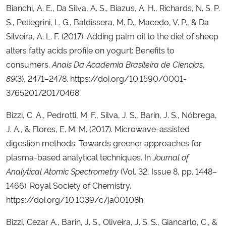
Bianchi, A. E., Da Silva, A. S., Biazus, A. H., Richards, N. S. P.
S., Pellegrini, L. G., Baldissera, M. D., Macedo, V. P., & Da
Silveira, A. L. F. (2017). Adding palm oil to the diet of sheep
alters fatty acids profile on yogurt: Benefits to
consumers.
Anais Da Academia Brasileira de Ciencias
,
89
(3), 2471–2478. https://doi.org/10.1590/0001-
3765201720170468
Bizzi, C. A., Pedrotti, M. F., Silva, J. S., Barin, J. S., Nóbrega,
J. A., & Flores, E. M. M. (2017). Microwave-assisted
digestion methods: Towards greener approaches for
plasma-based analytical techniques. In
Journal of
Analytical Atomic Spectrometry
(Vol. 32, Issue 8, pp. 1448–
1466). Royal Society of Chemistry.
https://doi.org/10.1039/c7ja00108h
Bizzi, Cezar A., Barin, J. S., Oliveira, J. S. S., Giancarlo, C., &