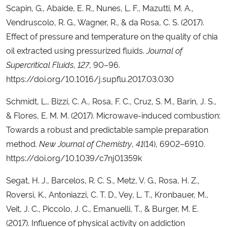
Scapin, G., Abaide, E. R., Nunes, L. F., Mazutti, M. A.,
Vendruscolo, R. G., Wagner, R., & da Rosa, C. S. (2017).
Effect of pressure and temperature on the quality of chia
oil extracted using pressurized fluids.
Journal of
Supercritical Fluids
,
127
, 90–96.
https://doi.org/10.1016/j.supflu.2017.03.030
Schmidt, L., Bizzi, C. A., Rosa, F. C., Cruz, S. M., Barin, J. S.,
& Flores, E. M. M. (2017). Microwave-induced combustion:
Towards a robust and predictable sample preparation
method.
New Journal of Chemistry
,
41
(14), 6902–6910.
https://doi.org/10.1039/c7nj01359k
Segat, H. J., Barcelos, R. C. S., Metz, V. G., Rosa, H. Z.,
Roversi, K., Antoniazzi, C. T. D., Vey, L. T., Kronbauer, M.,
Veit, J. C., Piccolo, J. C., Emanuelli, T., & Burger, M. E.
(2017). Influence of physical activity on addiction