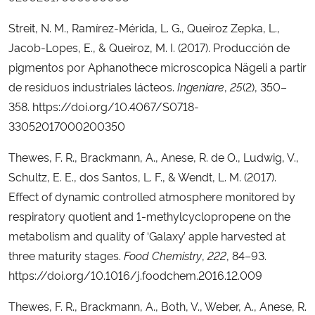
Streit, N. M., Ramírez-Mérida, L. G., Queiroz Zepka, L.,
Jacob-Lopes, E., & Queiroz, M. I. (2017). Producción de
pigmentos por Aphanothece microscopica Nägeli a partir
de residuos industriales lácteos.
Ingeniare
,
25
(2), 350–
358. https://doi.org/10.4067/S0718-
33052017000200350
Thewes, F. R., Brackmann, A., Anese, R. de O., Ludwig, V.,
Schultz, E. E., dos Santos, L. F., & Wendt, L. M. (2017).
Effect of dynamic controlled atmosphere monitored by
respiratory quotient and 1-methylcyclopropene on the
metabolism and quality of ‘Galaxy’ apple harvested at
three maturity stages.
Food Chemistry
,
222
, 84–93.
https://doi.org/10.1016/j.foodchem.2016.12.009
Thewes, F. R., Brackmann, A., Both, V., Weber, A., Anese, R.