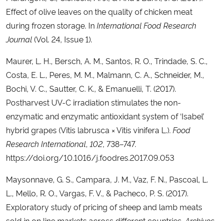
Effect of olive leaves on the quality of chicken meat
during frozen storage. In
International Food Research
Journal
(Vol. 24, Issue 1).
Maurer, L. H., Bersch, A. M., Santos, R. O., Trindade, S. C.,
Costa, E. L., Peres, M. M., Malmann, C. A., Schneider, M.,
Bochi, V. C., Sautter, C. K., & Emanuelli, T. (2017).
Postharvest UV-C irradiation stimulates the non-
enzymatic and enzymatic antioxidant system of ‘Isabel’
hybrid grapes (Vitis labrusca × Vitis vinifera L.).
Food
Research International
,
102
, 738–747.
https://doi.org/10.1016/j.foodres.2017.09.053
Maysonnave, G. S., Campara, J. M., Vaz, F. N., Pascoal, L.
L., Mello, R. O., Vargas, F. V., & Pacheco, P. S. (2017).
Exploratory study of pricing of sheep and lamb meats
sold in on line markets across different countries.
Archivos