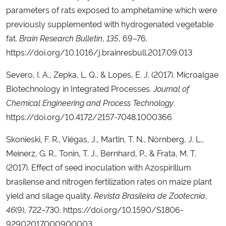
parameters of rats exposed to amphetamine which were
previously supplemented with hydrogenated vegetable
fat.
Brain Research Bulletin
,
135
, 69–76.
https://doi.org/10.1016/j.brainresbull.2017.09.013
Severo, I. A., Zepka, L. Q., & Lopes, E. J. (2017). Microalgae
Biotechnology in Integrated Processes.
Journal of
Chemical Engineering and Process Technology
.
https://doi.org/10.4172/2157-7048.1000366
Skonieski, F. R., Viégas, J., Martin, T. N., Nörnberg, J. L.,
Meinerz, G. R., Tonin, T. J., Bernhard, P., & Frata, M. T.
(2017). Effect of seed inoculation with Azospirillum
brasilense and nitrogen fertilization rates on maize plant
yield and silage quality.
Revista Brasileira de Zootecnia
,
46
(9), 722–730. https://doi.org/10.1590/S1806-
92902017000900003