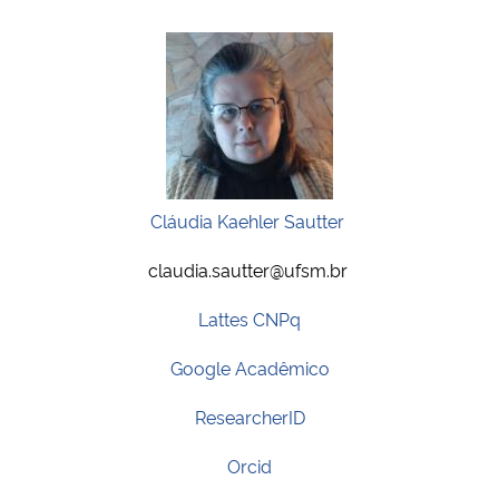
Cláudia Kaehler Sautter
claudia.sautter@ufsm.br
Lattes CNPq
Google Acadêmico
ResearcherID
Orcid