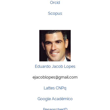
Orcid
Scopus
Eduardo Jacob Lopes
ejacoblopes@gmail.com
Lattes CNPq
Google Acadêmico
ResearcherID