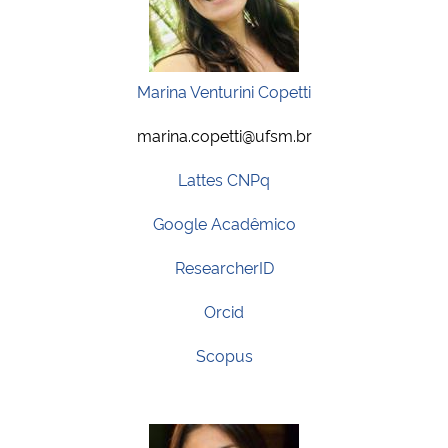
Marina Venturini Copetti
marina.copetti@ufsm.br
Lattes CNPq
Google Acadêmico
ResearcherID
Orcid
Scopus