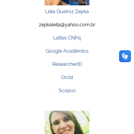
Leila Queiroz Zepka
zepkaleila@yahoo.com.br
Lattes CNPq
Google Acadêmico
ResearcherID
Orcid
Scopus