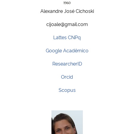
Ministério da Cidadania
Alexandre José Cichoski
Ministério da Saúde
cijoale@gmail.com
Lattes CNPq
Ministério de Minas e Energia
Google Acadêmico
Ministério da Ciência, Tecnologia, Inovações e Comunicações
ResearcherID
Ministério do Meio Ambiente
Orcid
Ministério do Turismo
Scopus
Ministério do Desenvolvimento Regional
Controladoria-Geral da União
Ministério da Mulher, da Família e dos Direitos Humanos