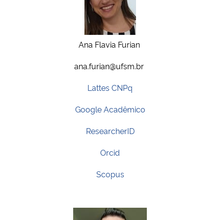
Secretaria-Geral
Ana Flavia Furian
Secretaria de Governo
ana.furian@ufsm.br
Gabinete de Segurança Institucional
Lattes CNPq
Advocacia-Geral da União
Google Acadêmico
Banco Central do Brasil
ResearcherID
Orcid
Planalto
Scopus