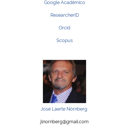
Google Acadêmico
ResearcherID
Orcid
Scopus
José Laerte Nörnberg
jlnornberg@gmail.com