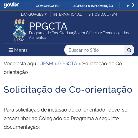
COMUNICA BR
ACESSO À INFORMAÇÃO
PARTI
Casa Civil
LANGUAGES
INTERNATIONAL
SÍTIOS DA UFSM
IR
PPGCTA
PARA
Ministério da Justiça e Segurança Pública
O
Programa de Pós-Graduação em Ciência e Tecnologia dos
Alimentos
CONTEÚDO
Ministério da Defesa
Buscar no no Sítio
Busca
Busca:
Menu Principal do Sítio
Menu
Busc
Ministério das Relações Exteriores
Você está aqui:
UFSM
>
PPGCTA
>
Solicitação de Co-
orientação
Ministério da Economia
Solicitação de Co-orientação
Início do conteúdo
Ministério da Infraestrutura
Para solicitação de inclusão de co-orientador deve-se
Ministério da Agricultura, Pecuária e Abastecimento
encaminhar ao Colegiado do Programa a seguinte
documentação:
Ministério da Educação