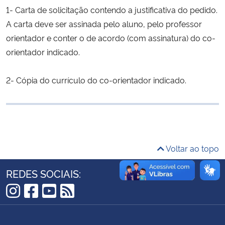
1- Carta de solicitação contendo a justificativa do pedido.
Ministério da Cidadania
A carta deve ser assinada pelo aluno, pelo professor
Ministério da Saúde
orientador e conter o de acordo (com assinatura) do co-
orientador indicado.
Ministério de Minas e Energia
2- Cópia do currículo do co-orientador indicado.
Ministério da Ciência, Tecnologia, Inovações e Comunicações
Ministério do Meio Ambiente
Ministério do Turismo
Voltar ao topo
Ministério do Desenvolvimento Regional
REDES SOCIAIS:
Controladoria-Geral da União
Instagram
Facebook
YouTube
RSS
Ministério da Mulher, da Família e dos Direitos Humanos