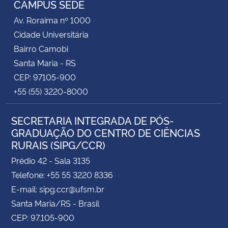
CAMPUS SEDE
Av. Roraima nº 1000
Secretaria-Geral
Cidade Universitária
Bairro Camobi
Secretaria de Governo
Santa Maria - RS
CEP: 97105-900
Gabinete de Segurança Institucional
+55 (55) 3220-8000
Advocacia-Geral da União
SECRETARIA INTEGRADA DE PÓS-
GRADUAÇÃO DO CENTRO DE CIÊNCIAS
Banco Central do Brasil
RURAIS (SIPG/CCR)
Planalto
Prédio 42 - Sala 3135
Telefone: +55 55 3220 8336
E-mail: sipg.ccr@ufsm.br
Santa Maria/RS - Brasil
CEP: 97.105-900