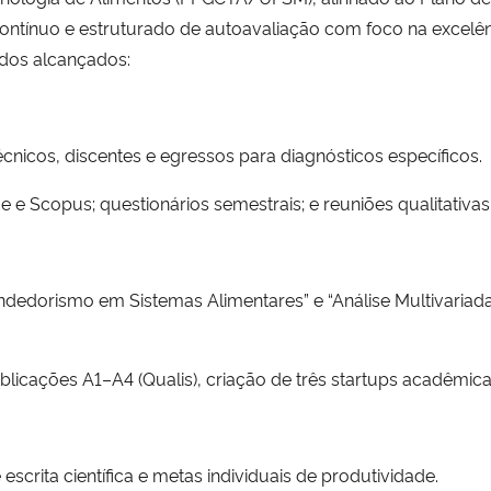
tínuo e estruturado de autoavaliação com foco na excelênc
ados alcançados:
nicos, discentes e egressos para diagnósticos específicos.
e e Scopus; questionários semestrais; e reuniões qualitativas
dedorismo em Sistemas Alimentares” e “Análise Multivariada”
licações A1–A4 (Qualis), criação de três startups acadêmic
escrita científica e metas individuais de produtividade.