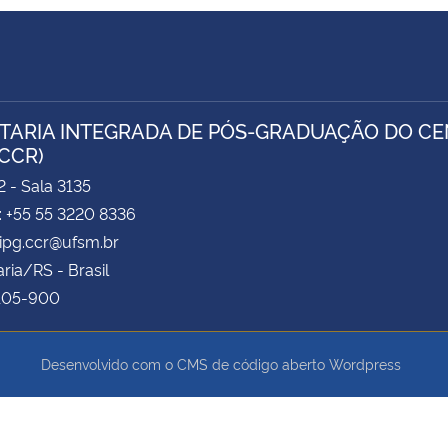
TARIA INTEGRADA DE PÓS-GRADUAÇÃO DO CEN
/CCR)
2 - Sala 3135
: +55 55 3220 8336
sipg.ccr@ufsm.br
ria/RS - Brasil
.105-900
Desenvolvido com o CMS de código aberto
Wordpress