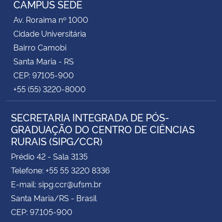
CAMPUS SEDE
Av. Roraima nº 1000
Secretaria-Geral
Cidade Universitária
Bairro Camobi
Secretaria de Governo
Santa Maria - RS
CEP: 97105-900
Gabinete de Segurança Institucional
+55 (55) 3220-8000
Advocacia-Geral da União
SECRETARIA INTEGRADA DE PÓS-
GRADUAÇÃO DO CENTRO DE CIÊNCIAS
Banco Central do Brasil
RURAIS (SIPG/CCR)
Planalto
Prédio 42 - Sala 3135
Telefone: +55 55 3220 8336
E-mail: sipg.ccr@ufsm.br
Santa Maria/RS - Brasil
CEP: 97.105-900