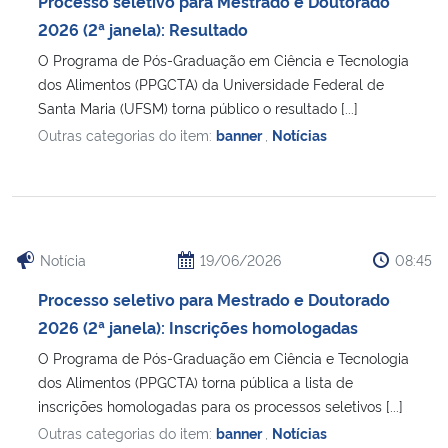
Processo seletivo para Mestrado e Doutorado
Ministério da Cidadania
2026 (2ª janela): Resultado
O Programa de Pós-Graduação em Ciência e Tecnologia
Ministério da Saúde
dos Alimentos (PPGCTA) da Universidade Federal de
Santa Maria (UFSM) torna público o resultado [...]
Ministério de Minas e Energia
Outras categorias do item:
banner
,
Notícias
Ministério da Ciência, Tecnologia, Inovações e Comunicações
Ministério do Meio Ambiente
Notícia
19/06/2026
08:45
Ministério do Turismo
Processo seletivo para Mestrado e Doutorado
2026 (2ª janela): Inscrições homologadas
Ministério do Desenvolvimento Regional
O Programa de Pós-Graduação em Ciência e Tecnologia
dos Alimentos (PPGCTA) torna pública a lista de
Controladoria-Geral da União
inscrições homologadas para os processos seletivos [...]
Outras categorias do item:
banner
,
Notícias
Ministério da Mulher, da Família e dos Direitos Humanos