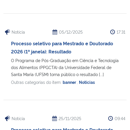
Secretaria-Geral
Secretaria de Governo
Notícia
05/12/2025
17:31
Processo seletivo para Mestrado e Doutorado
Gabinete de Segurança Institucional
2026 (1ª janela): Resultado
Advocacia-Geral da União
O Programa de Pós-Graduação em Ciência e Tecnologia
dos Alimentos (PPGCTA) da Universidade Federal de
Santa Maria (UFSM) torna público o resultado [...]
Banco Central do Brasil
Outras categorias do item:
banner
,
Notícias
Planalto
Notícia
25/11/2025
09:44
Processo seletivo para Mestrado e Doutorado