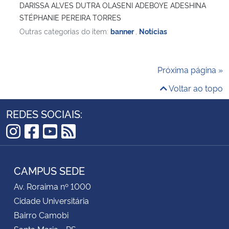
DARISSA ALVES DUTRA OLASENI ADEBOYE ADESHINA
STÉPHANIE PEREIRA TORRES
Outras categorias do item:
banner
,
Notícias
Próxima página »
Voltar ao topo
REDES SOCIAIS:
Instagram
Facebook
YouTube
RSS
CAMPUS SEDE
Av. Roraima nº 1000
Cidade Universitária
Bairro Camobi
Santa Maria - RS