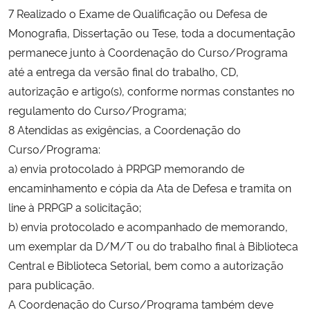
7 Realizado o Exame de Qualificação ou Defesa de
Monografia, Dissertação ou Tese, toda a documentação
Secretaria-Geral
permanece junto à Coordenação do Curso/Programa
Secretaria de Governo
até a entrega da versão final do trabalho, CD,
autorização e artigo(s), conforme normas constantes no
Gabinete de Segurança Institucional
regulamento do Curso/Programa;
8 Atendidas as exigências, a Coordenação do
Advocacia-Geral da União
Curso/Programa:
a) envia protocolado à PRPGP memorando de
Banco Central do Brasil
encaminhamento e cópia da Ata de Defesa e tramita on
line à PRPGP a solicitação;
Planalto
b) envia protocolado e acompanhado de memorando,
um exemplar da D/M/T ou do trabalho final à Biblioteca
Central e Biblioteca Setorial, bem como a autorização
para publicação.
A Coordenação do Curso/Programa também deve