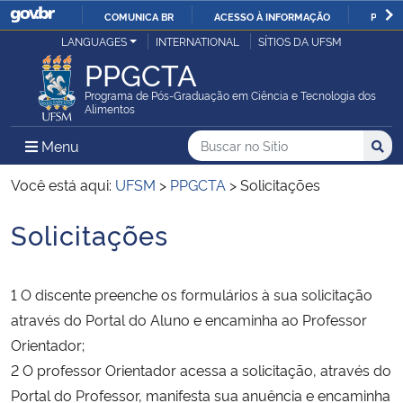
COMUNICA BR
ACESSO À INFORMAÇÃO
PARTI
Casa Civil
LANGUAGES
INTERNATIONAL
SÍTIOS DA UFSM
IR
PPGCTA
PARA
Ministério da Justiça e Segurança Pública
O
Programa de Pós-Graduação em Ciência e Tecnologia dos
Alimentos
CONTEÚDO
Ministério da Defesa
Buscar no no Sítio
Busca
Busca:
Menu Principal do Sítio
Menu
Busc
Ministério das Relações Exteriores
Você está aqui:
UFSM
>
PPGCTA
>
Solicitações
Solicitações
Ministério da Economia
Início do conteúdo
Ministério da Infraestrutura
1 O discente preenche os formulários à sua solicitação
através do Portal do Aluno e encaminha ao Professor
Ministério da Agricultura, Pecuária e Abastecimento
Orientador;
2 O professor Orientador acessa a solicitação, através do
Ministério da Educação
Portal do Professor, manifesta sua anuência e encaminha