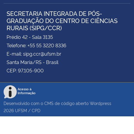
SECRETARIA INTEGRADA DE PÓS-
GRADUAÇÃO DO CENTRO DE CIÊNCIAS
RURAIS (SIPG/CCR)
Prédio 42 - Sala 3135
Telefone: +55 55 3220 8336
E-mail: sipg.ccr@ufsm.br
Santa Maria/RS - Brasil
CEP: 97.105-900
Acesso à
Informação
Desenvolvido com o CMS de código aberto
Wordpress
2026
UFSM
/
CPD