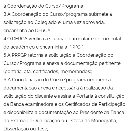
à Coordenação do Curso/Programa;
Ministério da Cidadania
3 A Coordenação do Curso/programa submete a
Ministério da Saúde
solicitação ao Colegiado e, uma vez aprovada,
encaminha ao DERCA;
Ministério de Minas e Energia
4 O DERCA verifica a situação curricular e documental
do acadêmico e encaminha à PRPGP;
Ministério da Ciência, Tecnologia, Inovações e Comunicações
5 A PRPGP retorna a solicitação à Coordenação do
Curso/Programa e anexa a documentação pertinente
Ministério do Meio Ambiente
(portaria, ata, certificados, memorandos);
6 A Coordenação do Curso/programa imprime a
Ministério do Turismo
documentação anexa e necessária à realização da
solicitação do discente e assina a Portaria à constituição
Ministério do Desenvolvimento Regional
da Banca examinadora e os Certificados de Participação
e disponibiliza a documentação ao Presidente da Banca
Controladoria-Geral da União
do Exame de Qualificação ou Defesa de Monografia,
Dissertação ou Tese;
Ministério da Mulher, da Família e dos Direitos Humanos