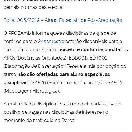
demais normas deste edital.
Secretaria-Geral
Edital 005/2019 – Aluno Especial I de Pós-Graduação
Secretaria de Governo
O PPGEAmb informa que as disciplinas da grade de
horários para o
2º semestre
estarão disponíveis para a
Gabinete de Segurança Institucional
oferta em aluno especial,
exceto e conforme o edital
as
APGs (Docências Orientadas), EDD001/EDT001
Advocacia-Geral da União
(Elaboração de Dissertação/Tese); e ainda por opção do
curso
não são ofertadas para aluno especial as
Banco Central do Brasil
disciplinas
ESA826 (Seminário Qualificação) e ESA805
(Modelagem Hidrológica).
Planalto
A matrícula na disciplina estará condicionada ao saldo
positivo de vagas nas disciplinas de interesse no
momento da matrícula no Derca.