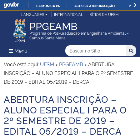
COMUNICA BR
ACESSO À INFORMAÇÃO
PARTI
Casa Civil
LANGUAGES
INTERNATIONAL
SÍTIOS DA UFSM
IR
PPGEAMB
PARA
Ministério da Justiça e Segurança Pública
O
Programa de Pós-Graduação em Engenharia Ambiental –
Campus Santa Maria
CONTEÚDO
Ministério da Defesa
Buscar no no Sítio
Busca
Busca:
Menu Principal do Sítio
Menu
Busc
Ministério das Relações Exteriores
Você está aqui:
UFSM
>
PPGEAMB
>
ABERTURA
INSCRIÇÃO – ALUNO ESPECIAL I PARA O 2º SEMESTRE
Ministério da Economia
DE 2019 – EDITAL 05/2019 – DERCA
ABERTURA INSCRIÇÃO –
Ministério da Infraestrutura
Início do conteúdo
ALUNO ESPECIAL I PARA O
Ministério da Agricultura, Pecuária e Abastecimento
2º SEMESTRE DE 2019 –
EDITAL 05/2019 – DERCA
Ministério da Educação