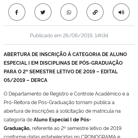
Ministério da Cidadania
Copiar para área 
Ministério da Saúde
Publicado em
26/06/2019, 14h34
Ministério de Minas e Energia
ABERTURA DE INSCRIÇÃO À CATEGORIA DE ALUNO
Ministério da Ciência, Tecnologia, Inovações e Comunicações
ESPECIAL I EM DISCIPLINAS DE PÓS-GRADUAÇÃO
PARA O 2º SEMESTRE LETIVO DE 2019 – EDITAL
Ministério do Meio Ambiente
05/2019 – DERCA
Ministério do Turismo
O Departamento de Registro e Controle Acadêmico e a
Pró-Reitora de Pós-Graduação tornam pública a
Ministério do Desenvolvimento Regional
abertura de inscrições à solicitação de matrícula na
categoria de
Aluno Especial I de Pós-
Controladoria-Geral da União
Graduação,
referente ao 2º semestre letivo de 2019
conforme datas estabelecidas no CRONOGRAMA e
Ministério da Mulher, da Família e dos Direitos Humanos