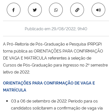
Ministério da Cidadania
Copiar para área 
Ministério da Saúde
Publicado em
29/08/2022, 9h40
Ministério de Minas e Energia
A Pró-Reitoria de Pós-Graduação e Pesquisa (PRPGP)
Ministério da Ciência, Tecnologia, Inovações e Comunicações
torna pública as ORIENTAÇÕES PARA CONFIRMAÇÃO
DE VAGA E MATRÍCULA referentes à seleção de
Ministério do Meio Ambiente
Cursos de Pós-Graduação para ingresso no 2º semestre
Ministério do Turismo
letivo de 2022.
ORIENTAÇÕES PARA CONFIRMAÇÃO DE VAGA E
Ministério do Desenvolvimento Regional
MATRÍCULA
Controladoria-Geral da União
03 a 06 de setembro de 2022: Período para os
candidatos solicitarem a confirmação de vaga via
Ministério da Mulher, da Família e dos Direitos Humanos