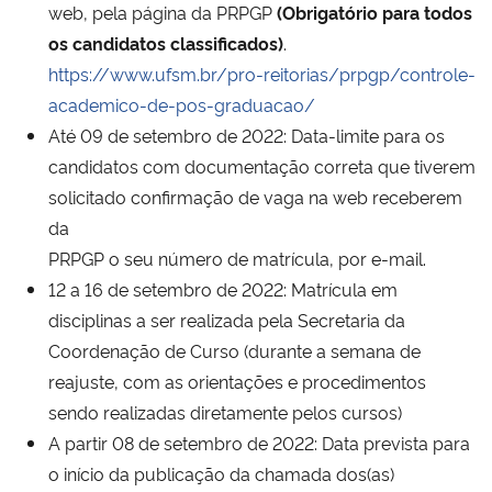
web, pela página da PRPGP
(Obrigatório para todos
os candidatos
classificados)
.
Secretaria-Geral
https://www.ufsm.br/pro-reitorias/prpgp/controle-
academico-de-pos-graduacao/
Secretaria de Governo
Até 09 de setembro de 2022: Data-limite para os
candidatos com documentação correta que tiverem
Gabinete de Segurança Institucional
solicitado confirmação de vaga na web receberem
da
Advocacia-Geral da União
PRPGP o seu número de matrícula, por e-mail.
Banco Central do Brasil
12 a 16 de setembro de 2022: Matrícula em
disciplinas a ser realizada pela Secretaria da
Planalto
Coordenação de Curso (durante a semana de
reajuste, com as orientações e procedimentos
sendo realizadas diretamente pelos cursos)
A partir 08 de setembro de 2022: Data prevista para
o início da publicação da chamada dos(as)