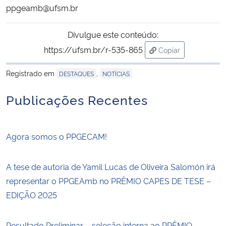
ppgeamb@ufsm.br
Divulgue este conteúdo:
https://ufsm.br/r-535-865
Copiar
para área de trans
Registrado em
,
DESTAQUES
NOTÍCIAS
Publicações Recentes
Agora somos o PPGECAM!
A tese de autoria de Yamil Lucas de Oliveira Salomón irá
representar o PPGEAmb no PRÊMIO CAPES DE TESE –
EDIÇÃO 2025
Resultado Preliminar – seleção interna ao PRÊMIO