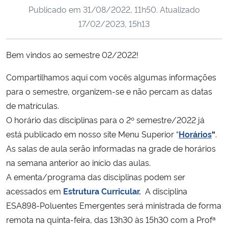
Publicado em
31/08/2022, 11h50
. Atualizado
Ministério da Cidadania
17/02/2023, 15h13
Ministério da Saúde
Bem vindos ao semestre 02/2022!
Ministério de Minas e Energia
Compartilhamos aqui com vocês algumas informações
Ministério da Ciência, Tecnologia, Inovações e Comunicações
para o semestre, organizem-se e não percam as datas
de matrículas.
Ministério do Meio Ambiente
O horário das disciplinas para o 2º semestre/2022 já
está publicado em nosso site Menu Superior “
Horários
“
.
Ministério do Turismo
As salas de aula serão informadas na grade de horários
na semana anterior ao início das aulas.
Ministério do Desenvolvimento Regional
A ementa/programa das disciplinas podem ser
acessados em
Estrutura Curricular
.
A disciplina
Controladoria-Geral da União
ESA898-Poluentes Emergentes será ministrada de forma
remota na quinta-feira, das 13h30 às 15h30 com a Profª
Ministério da Mulher, da Família e dos Direitos Humanos