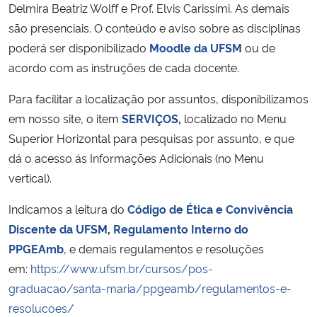
Delmira Beatriz Wolff e Prof. Elvis Carissimi. As demais
são presenciais. O conteúdo e aviso sobre as disciplinas
Secretaria-Geral
poderá ser disponibilizado
Moodle da UFSM
ou de
acordo com as instruções de cada docente.
Secretaria de Governo
Para facilitar a localização por assuntos, disponibilizamos
Gabinete de Segurança Institucional
em nosso site, o item
SERVIÇOS
,
localizado no Menu
Superior Horizontal para pesquisas por assunto, e que
Advocacia-Geral da União
dá o acesso ás Informações Adicionais
(no Menu
vertical).
Banco Central do Brasil
Indicamos a leitura do
Código de Ética e Convivência
Planalto
Discente da UFSM
,
Regulamento Interno do
PPGEAmb
, e demais regulamentos e resoluções
em:
https://www.ufsm.br/cursos/pos-
graduacao/santa-maria/ppgeamb/regulamentos-e-
resolucoes/