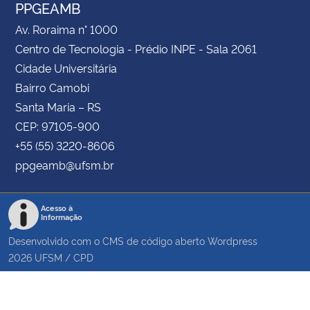
PPGEAMB
Av. Roraima n° 1000
Centro de Tecnologia - Prédio INPE - Sala 2061
Cidade Universitária
Bairro Camobi
Santa Maria – RS
CEP: 97105-900
+55 (55) 3220-8606
ppgeamb@ufsm.br
Acesso à
Informação
Desenvolvido com o CMS de código aberto
Wordpress
2026
UFSM
/
CPD