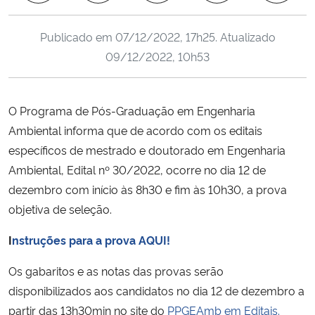
Ministério da Cidadania
Publicado em
07/12/2022, 17h25
. Atualizado
Ministério da Saúde
09/12/2022, 10h53
Ministério de Minas e Energia
O Programa de Pós-Graduação em Engenharia
Ministério da Ciência, Tecnologia, Inovações e Comunicações
Ambiental informa que de acordo com os editais
específicos de mestrado e doutorado em Engenharia
Ministério do Meio Ambiente
Ambiental, Edital nº 30/2022, ocorre no dia 12 de
dezembro com início às 8h30 e fim às 10h30, a prova
Ministério do Turismo
objetiva de seleção.
Ministério do Desenvolvimento Regional
I
nstruções para a prova AQUI!
Os gabaritos e as notas das provas serão
Controladoria-Geral da União
disponibilizados aos candidatos no dia 12 de dezembro a
partir das 13h30min no site do
PPGEAmb em Editais.
Ministério da Mulher, da Família e dos Direitos Humanos