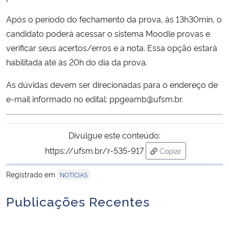
Após o período do fechamento da prova, às 13h30min, o
Secretaria-Geral
candidato poderá acessar o sistema Moodle provas e
verificar seus acertos/erros e a nota. Essa opção estará
Secretaria de Governo
habilitada até às 20h do dia da prova.
Gabinete de Segurança Institucional
As dúvidas devem ser direcionadas para o endereço de
e-mail informado no edital: ppgeamb@ufsm.br.
Advocacia-Geral da União
Banco Central do Brasil
Divulgue este conteúdo:
https://ufsm.br/r-535-917
Copiar
Planalto
para área de trans
Registrado em
NOTÍCIAS
Publicações Recentes