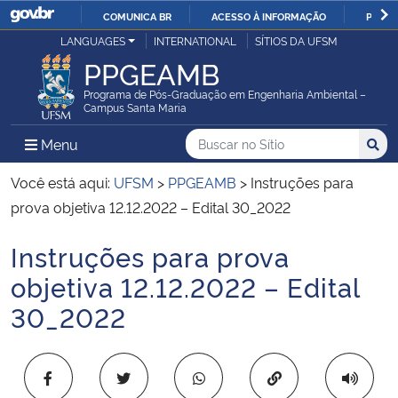
COMUNICA BR
ACESSO À INFORMAÇÃO
PARTI
Casa Civil
LANGUAGES
INTERNATIONAL
SÍTIOS DA UFSM
IR
PPGEAMB
PARA
Ministério da Justiça e Segurança Pública
O
Programa de Pós-Graduação em Engenharia Ambiental –
Campus Santa Maria
CONTEÚDO
Ministério da Defesa
Buscar no no Sítio
Busca
Busca:
Menu Principal do Sítio
Menu
Busc
Ministério das Relações Exteriores
Você está aqui:
UFSM
>
PPGEAMB
>
Instruções para
prova objetiva 12.12.2022 – Edital 30_2022
Ministério da Economia
Instruções para prova
Início do conteúdo
Ministério da Infraestrutura
objetiva 12.12.2022 – Edital
30_2022
Ministério da Agricultura, Pecuária e Abastecimento
Ministério da Educação
Copiar para área 