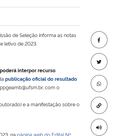
são de Seleção informa as notas
e letivo de 2023.
poderá interpor recurso
 da
publicação oficial do resultado
b, ppgeamb@ufsm.br, com o
outorado) e a manifestação sobre o
Copiar para áre
2023, na
página web do Edital Nº