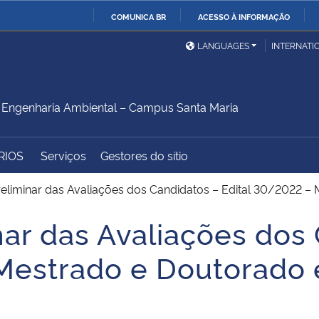
COMUNICA BR
ACESSO À INFORMAÇÃO
Ministério da Defesa
Ministério das Relações
Mini
IR
LANGUAGES
INTERNATI
Exteriores
PARA
O
Ministério da Cidadania
Ministério da Saúde
Mini
CONTEÚDO
Engenharia Ambiental – Campus Santa Maria
RIOS
Serviços
Gestores do sítio
Ministério do
Controladoria-Geral da
Mini
Desenvolvimento Regional
União
Famí
reliminar das Avaliações dos Candidatos – Edital 30/2022 
Hum
nar das Avaliações dos
Advocacia-Geral da União
Banco Central do Brasil
Plan
 Mestrado e Doutorado