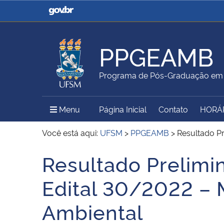
Casa Civil
Ministério da Justiça e
Segurança Pública
PPGEAMB
Ministério da Agricultura,
Ministério da Educação
Programa de Pós-Graduação em 
Pecuária e Abastecimento
Menu Principal do Sítio
Menu
Página Inicial
Contato
HORÁ
Ministério do Meio Ambiente
Ministério do Turismo
Você está aqui:
UFSM
>
PPGEAMB
>
Resultado P
Resultado Prelimi
Início do conteúdo
Secretaria de Governo
Gabinete de Segurança
Edital 30/2022 –
Institucional
Ambiental