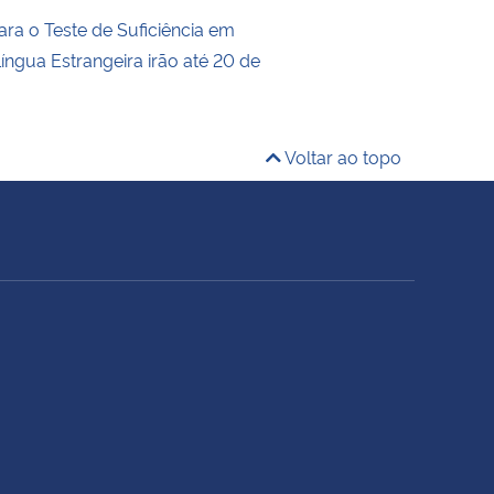
ara o Teste de Suficiência em
íngua Estrangeira irão até 20 de
Voltar ao topo