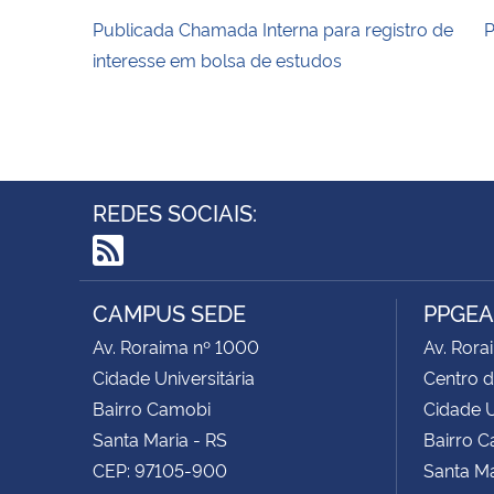
Publicada Chamada Interna para registro de
P
interesse em bolsa de estudos
REDES SOCIAIS:
RSS
CAMPUS SEDE
PPGE
Av. Roraima nº 1000
Av. Rora
Cidade Universitária
Centro d
Bairro Camobi
Cidade U
Santa Maria - RS
Bairro 
CEP: 97105-900
Santa Ma