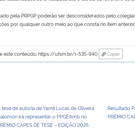
ltado pela PRPGP poderão ser desconsiderados pelo colegia
ões por qualquer outro meio ao que consta no item anterior
e este conteúdo:
https://ufsm.br/r-535-940
Copiar
para área de
 tese de autoria de Yamil Lucas de Oliveira
Resultado Pr
alomón irá representar o PPGEAmb no
PRÊMIO CAP
RÊMIO CAPES DE TESE – EDIÇÃO 2025