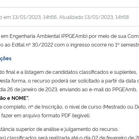
do em
13/01/2023, 14h56
. Atualizado
13/01/2023, 14h58
m Engenharia Ambiental (PPGEAmb) por meio de sua Comis
ão ao Edital nº 30/2022 com o ingresso ocorre no 1º semestr
ações
do final e a listagem de candidatos classificados e suplentes,
esta forma, o recurso poderá ser solicitado a partir da data
 dia 26 de janeiro de 2023, enviando ao e-mail do PPGEAm
ção e NOME”.
completo, nº de Inscrição, o nível de curso (Mestrado ou D
fazer em arquivo formato PDF (legível).
ância superior de análise e julgamento do recurso.
as) classificados será realizada até o dia 02 de fevereiro de 