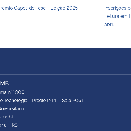
rêmio Capes de Tese – Edição 2025
Inscrições p
Leitura em L
abril
AMB
ima n° 1000
e Tecnologia - Prédio INPE - Sala 2061
niversitária
Camobi
ria – RS