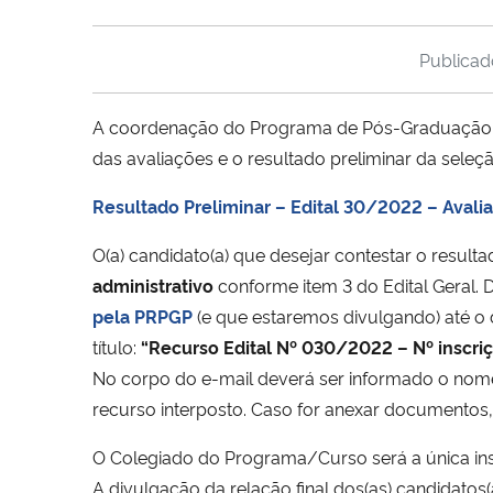
Publica
A coordenação do Programa de Pós-Graduação e
das avaliações e o resultado preliminar da seleç
Resultado Preliminar – Edital 30/2022 – Avali
O(a) candidato(a) que desejar contestar o resulta
administrativo
conforme item 3 do Edital Geral. D
pela PRPGP
(e que estaremos divulgando) até o
título:
“Recurso Edital Nº 030/2022 – Nº inscri
No corpo do e-mail deverá ser informado o nome 
recurso interposto. Caso for anexar documentos, 
O Colegiado do Programa/Curso será a única inst
A divulgação da relação final dos(as) candidatos(