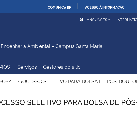
COMUNICA BR
ACESSO À INFORMAÇÃO
Ministério da Defesa
Ministério das Relações
Mini
IR
LANGUAGES
INTERNATI
Exteriores
PARA
O
Ministério da Cidadania
Ministério da Saúde
Mini
CONTEÚDO
Engenharia Ambiental – Campus Santa Maria
RIOS
Serviços
Gestores do sítio
Ministério do
Controladoria-Geral da
Mini
Desenvolvimento Regional
União
Famí
2022 – PROCESSO SELETIVO PARA BOLSA DE PÓS-DOUT
Hum
OCESSO SELETIVO PARA BOLSA DE P
Advocacia-Geral da União
Banco Central do Brasil
Plan