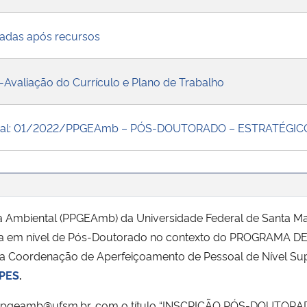
adas após recursos
-Avaliação do Currículo e Plano de Trabalho
Edital: 01/2022/PPGEAmb – PÓS-DOUTORADO – ESTRATÉGIC
mbiental (PPGEAmb) da Universidade Federal de Santa Maria
olsista em nível de Pós-Doutorado no contexto do PROG
ordenação de Aperfeiçoamento de Pessoal de Nível Superio
APES
.
il: ppgeamb@ufsm.br, com o título “INSCRIÇÃO PÓS-DOUTOR