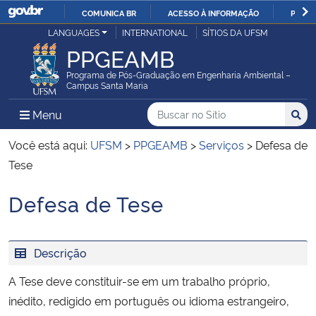
COMUNICA BR
ACESSO À INFORMAÇÃO
PARTI
Casa Civil
LANGUAGES
INTERNATIONAL
SÍTIOS DA UFSM
IR
PPGEAMB
PARA
Ministério da Justiça e Segurança Pública
O
Programa de Pós-Graduação em Engenharia Ambiental –
Campus Santa Maria
CONTEÚDO
Ministério da Defesa
Buscar no no Sítio
Busca
Busca:
Menu Principal do Sítio
Menu
Busc
Ministério das Relações Exteriores
Você está aqui:
UFSM
>
PPGEAMB
>
Serviços
>
Defesa de
Tese
Ministério da Economia
Defesa de Tese
Início do conteúdo
Ministério da Infraestrutura
Descrição
Ministério da Agricultura, Pecuária e Abastecimento
A Tese deve constituir-se em um trabalho próprio,
Ministério da Educação
inédito, redigido em português ou idioma estrangeiro,