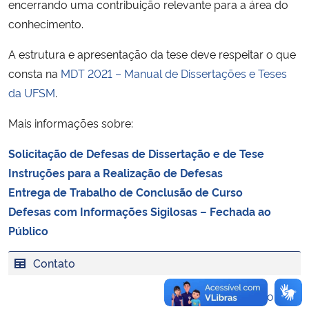
encerrando uma contribuição relevante para a área do
Ministério da Cidadania
conhecimento.
Ministério da Saúde
A estrutura e apresentação da tese deve respeitar o que
consta na
MDT 2021 – Manual de Dissertações e Teses
Ministério de Minas e Energia
da UFSM
.
Mais informações sobre:
Ministério da Ciência, Tecnologia, Inovações e Comunicações
Solicitação de Defesas de Dissertação e de Tese
Ministério do Meio Ambiente
Instruções para a Realização de Defesas
Entrega de Trabalho de Conclusão de Curso
Ministério do Turismo
Defesas com Informações Sigilosas – Fechada ao
Público
Ministério do Desenvolvimento Regional
Contato
Controladoria-Geral da União
Voltar ao topo
Ministério da Mulher, da Família e dos Direitos Humanos