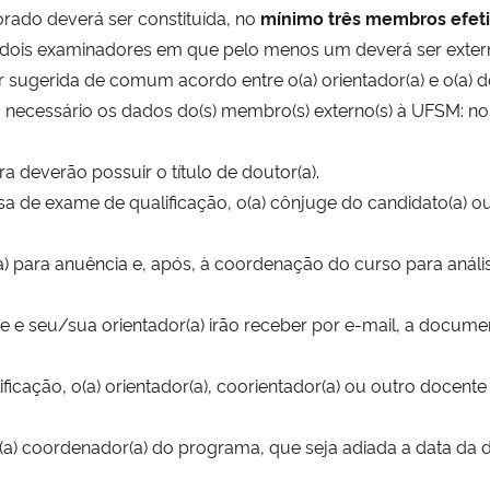
rado deverá ser constituída, no
mínimo três membros efet
 e dois examinadores em que pelo menos um deverá ser exte
 sugerida de comum acordo entre o(a) orientador(a) e o(a) d
o necessário os dados do(s) membro(s) externo(s) à UFSM: no
deverão possuir o título de doutor(a).
a de exame de qualificação, o(a) cônjuge do candidato(a) ou 
(a) para anuência e, após, à coordenação do curso para aná
te e seu/sua orientador(a) irão receber por e-mail, a docum
lificação, o(a) orientador(a), coorientador(a) ou outro do
 ao(a) coordenador(a) do programa, que seja adiada a data d