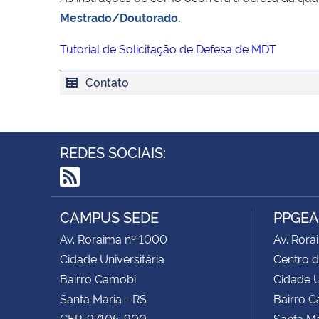
Mestrado/Doutorado.
Tutorial de Solicitação de Defesa de MDT
Contato
REDES SOCIAIS:
RSS
CAMPUS SEDE
PPGE
Av. Roraima nº 1000
Av. Rora
Cidade Universitária
Centro d
Bairro Camobi
Cidade U
Santa Maria - RS
Bairro 
CEP: 97105-900
Santa Ma