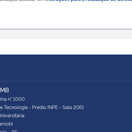
AMB
ima n° 1000
e Tecnologia - Prédio INPE - Sala 2061
niversitária
Camobi
ria – RS