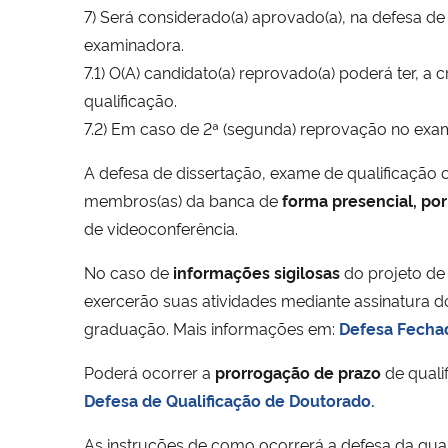
7) Será considerado(a) aprovado(a), na defesa d
examinadora.
7.1) O(A) candidato(a) reprovado(a) poderá ter, 
qualificação.
7.2) Em caso de 2ª (segunda) reprovação no exame
A defesa de dissertação, exame de qualificação 
membros(as) da banca de
forma presencial, po
de videoconferência.
No caso de
informações sigilosas
do projeto de
exercerão suas atividades mediante assinatura d
graduação. Mais informações em:
Defesa Fechad
Poderá ocorrer a
prorrogação de prazo
de qualif
Defesa de Qualificação de Doutorado.
As instruções de como ocorrerá a defesa da qua