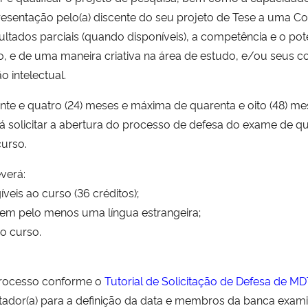
esentação pelo(a) discente do seu projeto de Tese a uma Co
sultados parciais (quando disponíveis), a competência e o po
 e de uma maneira criativa na área de estudo, e/ou seus co
 intelectual.
te e quatro (24) meses e máxima de quarenta e oito (48) me
 solicitar a abertura do processo de defesa do exame de qua
curso.
verá:
veis ao curso (36 créditos);
ia em pelo menos uma língua estrangeira;
o curso.
 processo conforme o
Tutorial de Solicitação de Defesa de M
entador(a) para a definição da data e membros da banca exam