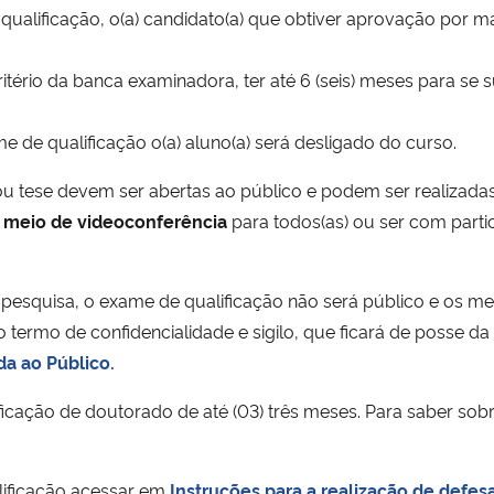
e qualificação, o(a) candidato(a) que obtiver aprovação por
a critério da banca examinadora, ter até 6 (seis) meses para
 de qualificação o(a) aluno(a) será desligado do curso.
ou tese devem ser abertas ao público e podem ser realizadas
r meio de videoconferência
para todos(as) ou ser com partic
 pesquisa, o exame de qualificação não será público e os 
o termo de confidencialidade e sigilo, que ficará de posse
a ao Público.
icação de doutorado de até (03) três meses. Para saber sobre
lificação acessar em
Instruções para a realização de defes