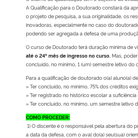
A Qualificação para o Doutorado constará da apr
o projeto de pesquisa, a sua originalidade, os re
inovadoras, especialmente no caso do doutorado,
podendo ser agregada a defesa de uma produção
O curso de Doutorado terá duração mínima de vin
até o 24º mês de ingresso no curso.
Mas, poderá
concluído, no mínimo, 1 (um) semestre letivo do 
Para a qualificação de doutorado o(a) aluno(a) de
» Ter concluído, no mínimo, 75% dos créditos exigí
» Ter registrado no histórico escolar a suficiênc
» Ter concluído, no mínimo, um semestre letivo d
COMO PROCEDER:
1) O discente é o responsável pela abertura do
a data da defesa, com o aval do(a) seu(sua) ori