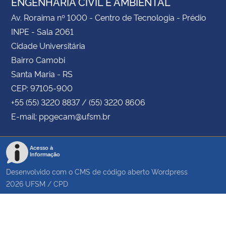
ENGENHARIA CIVIL E AMBIENTAL
Av. Roraima nº 1000 - Centro de Tecnologia - Prédio
INPE - Sala 2061
Cidade Universitária
Bairro Camobi
Santa Maria - RS
CEP: 97105-900
+55 (55) 3220 8837 / (55) 3220 8606
E-mail: ppgecam@ufsm.br
Acesso à
Informação
Desenvolvido com o CMS de código aberto
Wordpress
2026
UFSM
/
CPD