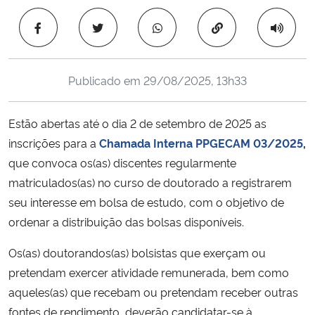
Ministério da Cidadania
Copiar para área 
Ministério da Saúde
Publicado em
29/08/2025, 13h33
Ministério de Minas e Energia
Estão abertas até o dia 2 de setembro de 2025 as
Ministério da Ciência, Tecnologia, Inovações e Comunicações
inscrições para a
Chamada Interna PPGECAM 03/2025
,
que convoca os(as) discentes regularmente
Ministério do Meio Ambiente
matriculados(as) no curso de doutorado a registrarem
Ministério do Turismo
seu interesse em bolsa de estudo, com o objetivo de
ordenar a distribuição das bolsas disponíveis.
Ministério do Desenvolvimento Regional
Os(as) doutorandos(as) bolsistas que exerçam ou
pretendam exercer atividade remunerada, bem como
Controladoria-Geral da União
aqueles(as) que recebam ou pretendam receber outras
fontes de rendimento, deverão candidatar-se à
Ministério da Mulher, da Família e dos Direitos Humanos