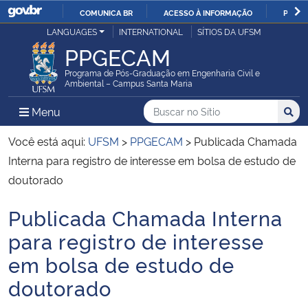
COMUNICA BR
ACESSO À INFORMAÇÃO
PARTI
Casa Civil
LANGUAGES
INTERNATIONAL
SÍTIOS DA UFSM
IR
PPGECAM
PARA
Ministério da Justiça e Segurança Pública
O
Programa de Pós-Graduação em Engenharia Civil e
Ambiental – Campus Santa Maria
CONTEÚDO
Ministério da Defesa
Buscar no no Sítio
Busca
Busca:
Menu Principal do Sítio
Menu
Busc
Ministério das Relações Exteriores
Você está aqui:
UFSM
>
PPGECAM
>
Publicada Chamada
Interna para registro de interesse em bolsa de estudo de
Ministério da Economia
doutorado
Publicada Chamada Interna
Ministério da Infraestrutura
Início do conteúdo
para registro de interesse
Ministério da Agricultura, Pecuária e Abastecimento
em bolsa de estudo de
doutorado
Ministério da Educação