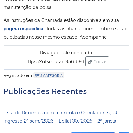
manutenção da bolsa.
Secretaria-Geral
As instruções da Chamada estão disponíveis em sua
página específica
.
Todas as atualizações também serão
Secretaria de Governo
publicadas nesse mesmo espaço. Acompanhe!
Gabinete de Segurança Institucional
Divulgue este conteúdo:
https://ufsm.br/r-956-586
Advocacia-Geral da União
Copiar
para área de trans
Registrado em
SEM CATEGORIA
Banco Central do Brasil
Publicações Recentes
Planalto
Lista de Discentes com matrícula e Orientadores(as) –
Ingresso 2º sem/2026 – Edital 30/2025 – 2ª janela